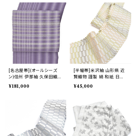
[名古屋帯](オールシーズ
[半幅帯]米沢紬 山形県 近
ン)信州 伊那紬 久保田織染
賢織物 謹製 絹 和紙 日本
工業 謹製 手織り 九寸帯
製(商品番号:22469)
¥181,000
¥45,000
正絹 日本製(商品番号:224
00)