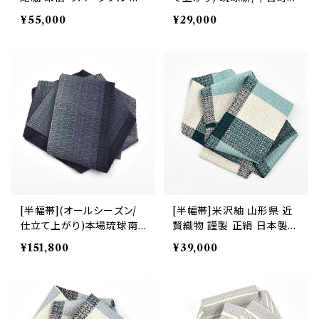
面柄 正絹 日本製(商品番
切りばめ 正絹 日本製(商品
¥55,000
¥29,000
号:22190)
番号:22444)
[半幅帯](オールシーズン/
[半幅帯]米沢紬 山形県 近
仕立て上がり)本場琉球南
賢織物 謹製 正絹 日本製
風原 ロートン織 名門 丸正
(商品番号:22198)
¥151,800
¥39,000
織物 謹製『marumasa.fa
b』手織り 正絹 日本製(商品
番号:22361)