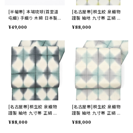
[半幅帯] 本場琉球(首里道
[名古屋帯]桐生絞 泉織物
屯織) 手織り 木綿 日本製
謹製 紬地 九寸帯 正絹 日
(商品番号:21651)
本製(商品番号:22462)
¥49,000
¥88,000
[名古屋帯]桐生絞 泉織物
[名古屋帯]桐生絞 泉織物
謹製 紬地 九寸帯 正絹 日
謹製 紬地 九寸帯 正絹 日
本製(商品番号:22465)
本製(商品番号:22463)
¥88,000
¥88,000