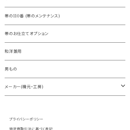
- 半幅帯
-フィカレ
帯の110番 (帯のメンテナンス)
- 大人兵児帯
帯のお仕立てオプション
- おびやオリジナル・別注
和洋兼用
- オーダー帯
男もの
- 京袋帯・開き仕立て
メーカー(機元・工房)
- 仕立て上がり
京丹後 ワタマサ
プライバシーポリシー
- 新古帯、中古・リサイクル帯 (メンテナンス済み)
博多織 西村織物
特定商取引法に基づく表記