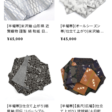
[半幅帯]米沢紬 山形県 近
[半幅帯](オールシーズン
賢織物 謹製 絹 和紙 日本
帯/仕立て上がり)米沢紬 山
製(商品番号:22468)
形県 近賢織物 謹製 正絹
¥45,000
¥45,000
日本製(商品番号:22445)
[半幅帯](仕立て上がり)栃
[半幅帯]【長尺/広幅】(仕立
尾紬 印伝 リバーシブル 両
て上がり) 琉球絣/十日町紬