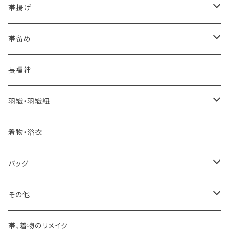
夏・単衣用(夏帯)
格ある夏の名古屋帯（都の絽綴れ）
- 西陣織
- おびやオリジナル
帯揚げ
夏・単衣用(夏帯)
おとなの浴衣(有松 鳴海絞り)
- 紬帯・自然布
- 細平唐組 (7mmスリム帯締め)
- おびやオリジナル
帯留め
自宅で洗える！本麻長襦袢
- 琉球帯
- 田中節子
- 京都 三浦清商店
-おびやオリジナル
長襦袢
憧れの高級カジュアル帯
- 染め帯
- 大津工房 荒尾ちどり
羽織・羽織紐
河合美術織物 訪問着に合わせる袋帯
- 袋帯・洒落袋帯
-おびやオリジナル
着物・浴衣
訪問着に合わせるフォーマル帯
- 名古屋帯
バッグ
八寸名古屋帯 (松葉仕立て)
３万円台♪高見え袋帯・名古屋帯
- オールシーズン帯
-おびやオリジナル
その他
- 夏帯
-おびやオリジナル
帯、着物のリメイク