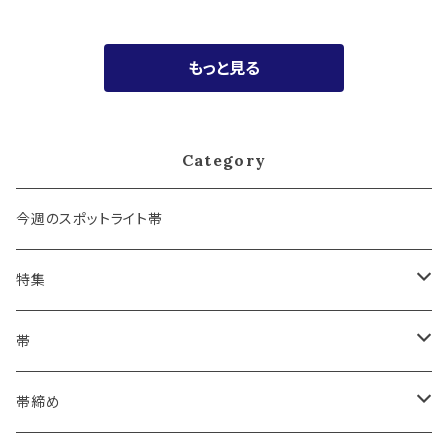
もっと見る
Category
今週のスポットライト帯
特集
浴衣にも！夏の帯揚げ
帯
海のいろ ～sea-green～
- 博多帯
帯締め