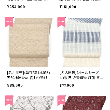
指定 手織り 草木染め 九寸
夫 作 手織り 八寸帯 正絹
¥253,000
¥181,000
帯 正絹 日本製(商品番号:2
日本製(商品番号:22506)
2504)
[名古屋帯](単衣/夏)栃尾紬
[名古屋帯](オールシーズ
天然柿渋染め 変わり透け
ン)米沢 近賢織物 謹製 蜃
紬 九寸帯 正絹 日本製(商
気楼 オーロラ 八寸帯 絹×
¥88,000
¥77,000
品番号:22503)
和紙 日本製(商品番号:225
16)