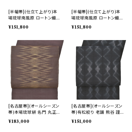
[半幅帯](仕立て上がり)本
[半幅帯](仕立て上がり)本
場琉球南風原 ロートン織
場琉球南風原 ロートン織
名門 丸正織物 謹製『maru
名門 丸正織物 謹製『maru
¥151,800
¥151,800
masa.fab』手織り 正絹 日
masa.fab』手織り 正絹 日
本製(商品番号:21817)
本製(商品番号:22452)
[名古屋帯](オールシーズン
[名古屋帯](オールシーズン
帯)本場琉球絣 名門 丸正
帯)有松絞り 老舗 熊谷 謹
織物 謹製 九寸帯 正絹 日
製『滲月』糸縫い絞り 芭蕉
¥183,000
¥151,000
本製(商品番号:21262)
糸/苧麻糸 九寸帯 日本製
(商品番号:21922)