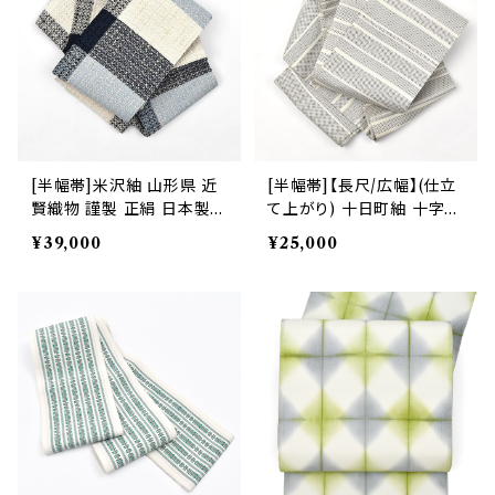
[半幅帯]米沢紬 山形県 近
[半幅帯]【長尺/広幅】(仕立
賢織物 謹製 正絹 日本製
て上がり) 十日町紬 十字絣
(商品番号:22197)
文様 正絹 日本製(商品番
¥39,000
¥25,000
号:22037)