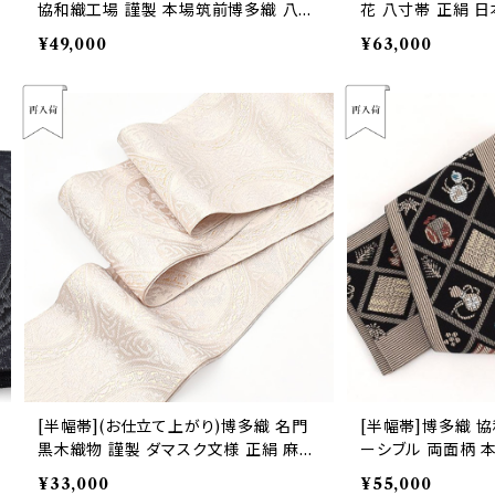
協和織工場 謹製 本場筑前博多織 八寸
花 八寸帯 正絹 日
帯 正絹 日本製(商品番号:22486)
9)
¥49,000
¥63,000
[半幅帯](お仕立て上がり)博多織 名門
[半幅帯]博多織 協
黒木織物 謹製 ダマスク文様 正絹 麻
ーシブル 両面柄 
日本製(商品番号:21657)
(商品番号:15823)
¥33,000
¥55,000