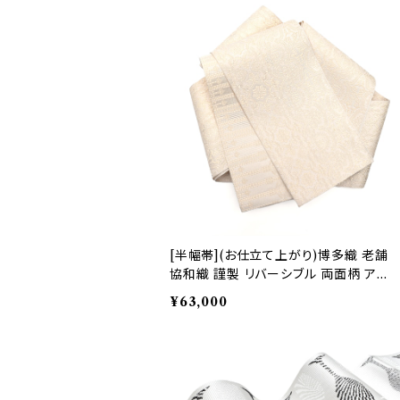
[半幅帯](お仕立て上がり)博多織 老舗
協和織 謹製 リバーシブル 両面柄 アラ
ベスク文様 正絹 日本製(商品番号:221
¥63,000
27)