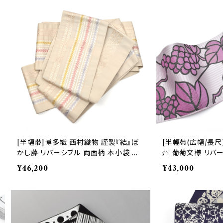
[半幅帯]博多織 西村織物 謹製『結』ぼ
[半幅帯(広幅/長尺
かし藤 リバーシブル 両面柄 本小袋 正
州 葡萄文様 リバ
絹 日本製(商品番号:21677)
日本製(商品番号:20
¥46,200
¥43,000