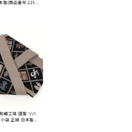
本製(商品番号:2210
和織工場 謹製 リバ
本小袋 正絹 日本製