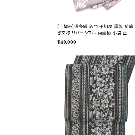
[半幅帯]博多織 名門 千切屋 謹製 菊繋
ぎ文様 リバーシブル 両面柄 小袋 正絹
日本製(商品番号:22497)
¥49,000