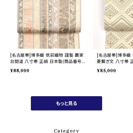
[名古屋帯]博多織 筑前織物 謹製 覇家
[名古屋帯]博多織
台間道 八寸帯 正絹 日本製(商品番号:2
菱繋ぎ文 八寸帯 
2092)
号:22097)
¥88,000
¥85,000
もっと見る
Category