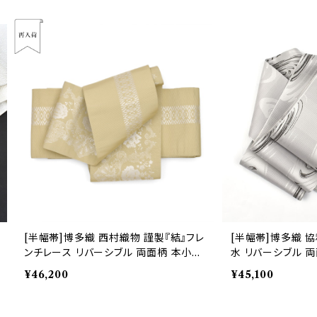
[半幅帯]博多織 西村織物 謹製『結』フレ
[半幅帯]博多織 
ンチレース リバーシブル 両面柄 本小袋
水 リバーシブル 
正絹 日本製(商品番号:20876)
号:22182)
¥46,200
¥45,100