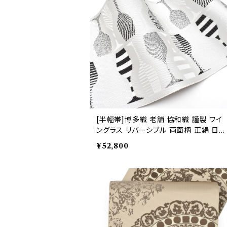
[半幅帯]博多織 老舗 協和織 謹製 ワイ
ングラス リバーシブル 両面柄 正絹 日
本製(商品番号:21468)
¥52,800