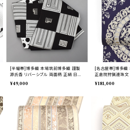
[半幅帯]博多織 本場筑前博多織 謹製
[名古屋帯]博多織
源氏香 リバーシブル 両面柄 正絹 日本
正倉院狩猟連珠文 
製(商品番号:21341)
(商品番号:22426)
¥49,000
¥181,000