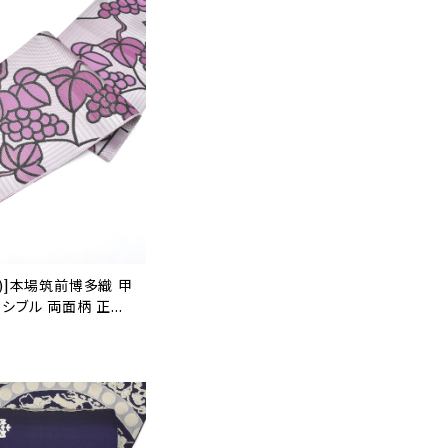
)]本場筑前博多織 甲
ーシブル 両面柄 正絹
040)