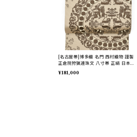
[名古屋帯]博多織 名門 西村織物 謹製
正倉院狩猟連珠文 八寸帯 正絹 日本製
(商品番号:22427)
¥181,000