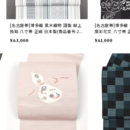
[名古屋帯]博多織 黒木織物 謹製 献上
[名古屋帯]博多織
独鈷 八寸帯 正絹 日本製(商品番号:221
度彩花文 八寸帯 
08)
号:22103)
¥63,000
¥61,000