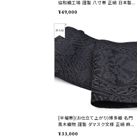
協和織工場 謹製 八寸帯 正絹 日本製
(商品番号:22489)
¥49,000
[半幅帯](お仕立て上がり)博多織 名門
黒木織物 謹製 ダマスク文様 正絹 麻
日本製(商品番号:21656)
¥33,000