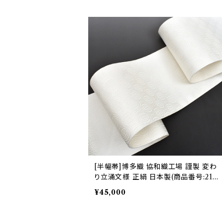
[半幅帯]博多織 協和織工場 謹製 変わ
り立涌文様 正絹 日本製(商品番号:2121
1)
¥45,000