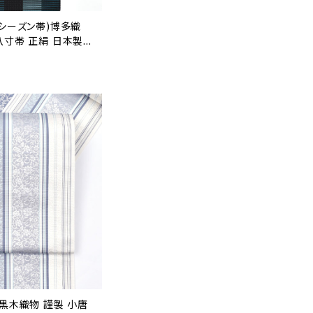
ルシーズン帯)博多織
八寸帯 正絹 日本製
 黒木織物 謹製 小唐