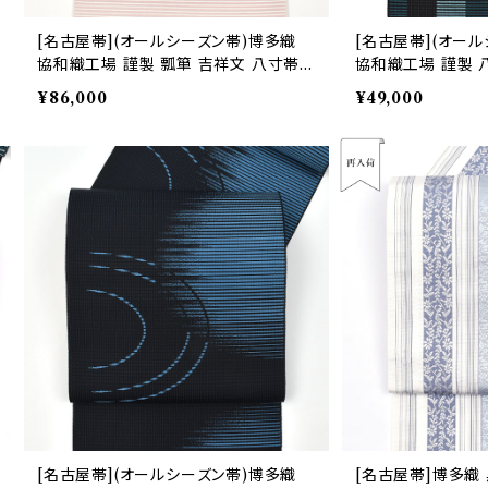
[名古屋帯](オールシーズン帯)博多織
[名古屋帯](オー
協和織工場 謹製 瓢箪 吉祥文 八寸帯
協和織工場 謹製 
正絹 日本製(商品番号:22382)
(商品番号:22491)
¥86,000
¥49,000
[名古屋帯](オールシーズン帯)博多織
[名古屋帯]博多織