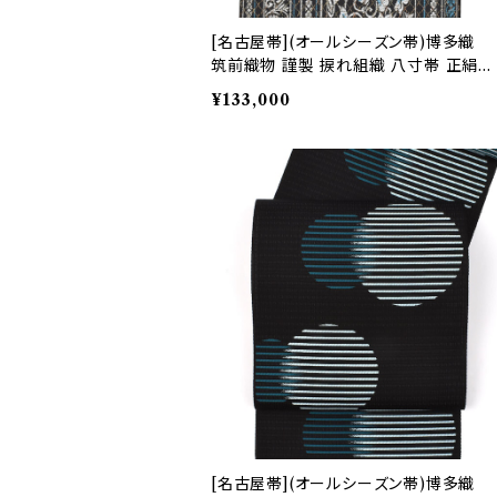
[名古屋帯](オールシーズン帯)博多織
筑前織物 謹製 捩れ組織 八寸帯 正絹
日本製(商品番号:22086)
¥133,000
[名古屋帯](オールシーズン帯)博多織