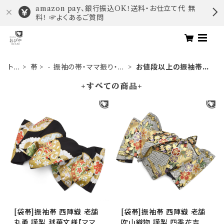
amazon pay、銀行振込OK！送料・お仕立て代 無
料！ ☞よくあるご質問
トッ
帯
- 振袖の帯・ママ振り・振
お値段以上の振袖帯
プ
袖用袋帯
（３万円台）
+すべての商品+
[袋帯]振袖帯 西陣織 老舗
[袋帯]振袖帯 西陣織 老舗
丸勇 謹製 毬華文様【ママ
吹山織物 謹製 四季花吉祥