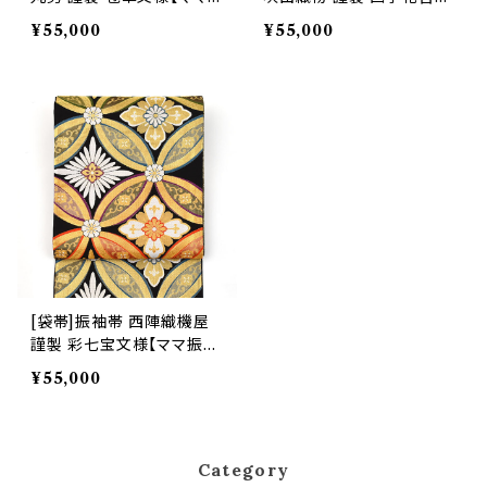
振袖/ママ振り】正絹 日本製
文様【ママ振袖/ママ振り】
¥55,000
¥55,000
(商品番号：21131)フォーマ
正絹 日本製 (商品番号：211
ル・礼装用 金銀 訪問着 留
28)フォーマル・礼装用 金銀
袖 七五三 入学 卒業 初釜
訪問着 留袖 七五三 入学
卒業 初釜
[袋帯]振袖帯 西陣織機屋
謹製 彩七宝文様【ママ振
袖/ママ振り】白 正絹 日本
¥55,000
製 (商品番号：21129)フォー
マル・礼装用 金銀 訪問着
留袖 七五三 入学 卒業 初
釜
Category