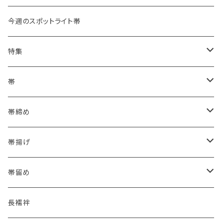
今週のスポットライト帯
特集
浴衣にも！夏の帯揚げ
帯
海のいろ ～sea-green～
- 博多帯
帯締め
夏・単衣用(夏帯)
格ある夏の名古屋帯（都の絽綴れ）
- 西陣織
- おびやオリジナル
帯揚げ
夏・単衣用(夏帯)
おとなの浴衣(有松 鳴海絞り)
- 紬帯・自然布
- 細平唐組 (7mmスリム帯締め)
- おびやオリジナル
帯留め
自宅で洗える！本麻長襦袢
- 琉球帯
- 田中節子
- 京都 三浦清商店
-おびやオリジナル
長襦袢