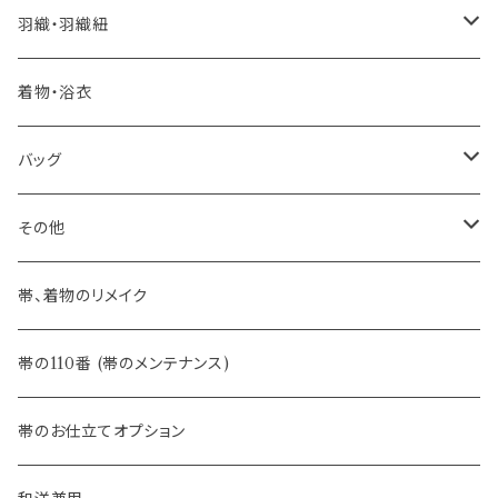
憧れの高級カジュアル帯
- 染め帯
- 大津工房 荒尾ちどり
羽織・羽織紐
河合美術織物 訪問着に合わせる袋帯
- 袋帯・洒落袋帯
-おびやオリジナル
着物・浴衣
訪問着に合わせるフォーマル帯
- 名古屋帯
バッグ
八寸名古屋帯 (松葉仕立て)
３万円台♪高見え袋帯・名古屋帯
- オールシーズン帯
-おびやオリジナル
その他
- 夏帯
-おびやオリジナル
帯、着物のリメイク
- 半幅帯
-フィカレ
帯の110番 (帯のメンテナンス)
- 大人兵児帯
帯のお仕立てオプション