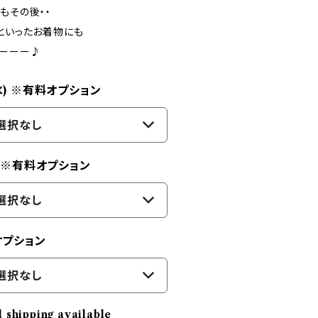
もその後・・
といったお着物にも
よーーー♪
水) ※有料オプション
選択なし
) ※有料オプション
選択なし
オプション
選択なし
l shipping available