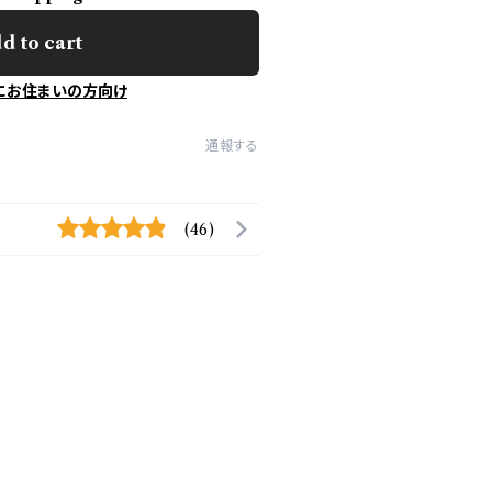
d to cart
にお住まいの方向け
通報する
(46)