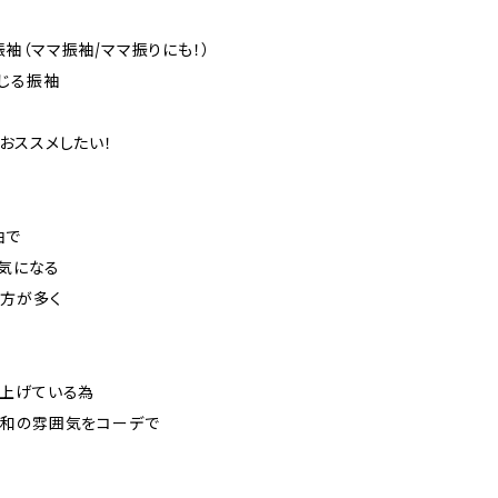
袖（ママ振袖/ママ振りにも！）
じる振袖
おススメしたい！
袖で
囲気になる
る方が多く
り上げている為
う和の雰囲気をコーデで