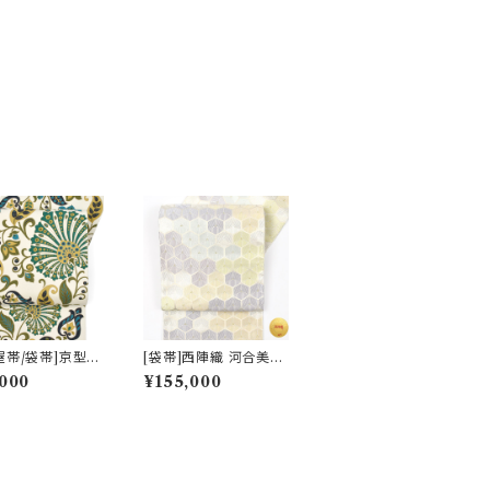
屋帯/袋帯]京型染
[袋帯]西陣織 河合美術
タニカル文様 京丹
織物 謹製 雅び彩取亀
000
¥155,000
地 九寸帯 正絹
甲文 正絹 日本製(商品
(商品番号:2239
番号:22117) フォーマ
ル・礼装用 金銀 訪問着
留袖 七五三 入学 卒業
初釜