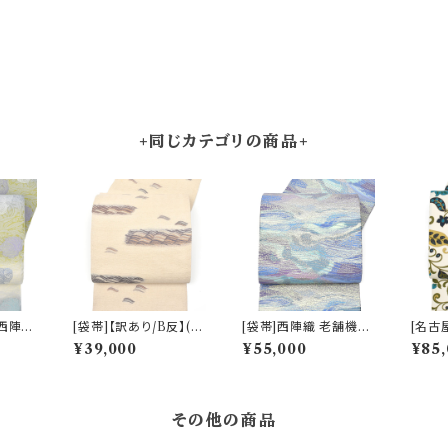
+同じカテゴリの商品+
]西陣織
[袋帯]【訳あり/B反】(単
[袋帯]西陣織 老舗機屋
[名古
ヴィクト
衣/夏)西陣織 老舗 加納
謹製 金華山織 正絹 日
め ボ
¥39,000
¥55,000
¥85,
天然石糸
幸 謹製 さざ波文様 正
本製(商品番号:22460)
後産帯
寸帯 正
絹 日本製(商品番号:21
日本製
号:21
907)
0)
その他の商品