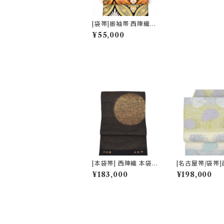
[袋帯]振袖帯 西陣織機
屋 謹製 彩七宝文様【マ
¥55,000
マ振袖/ママ振り】白 正
絹 日本製 (商品番号：2
1129)フォーマル・礼装
用 金銀 訪問着 留袖 七
五三 入学 卒業 初釜
[本袋帯] 西陣織 本袋帯
[名古屋帯/袋帯
おび工房たなか 謹製
老舗 京藝 謹製 
¥183,000
¥198,000
夜空の月文様 砂子金帯
リア・デザイン 
正絹 日本製(商品番号:
子猫鍵しっぽ 九
15328)
絹 日本製(商品番
669a)