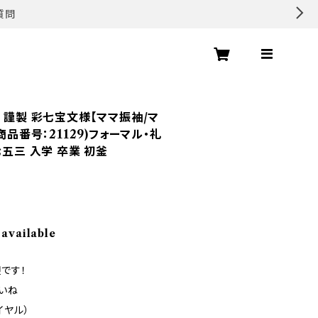
質問
 謹製 彩七宝文様【ママ振袖/マ
商品番号：21129)フォーマル・礼
七五三 入学 卒業 初釜
 available
です！
いね
ダイヤル）