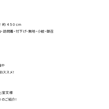
絹
 約 ４５０ｃｍ
袖・訪問着・付下げ・無地・小紋・御召
袖や
おススメ！
七宝文様
）のご紹介！