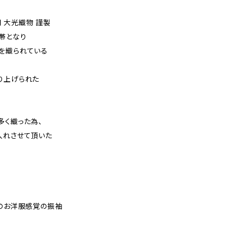
 大光織物 謹製
帯となり
を織られている
り上げられた
多く織った為、
入れさせて頂いた
代のお洋服感覚の振袖