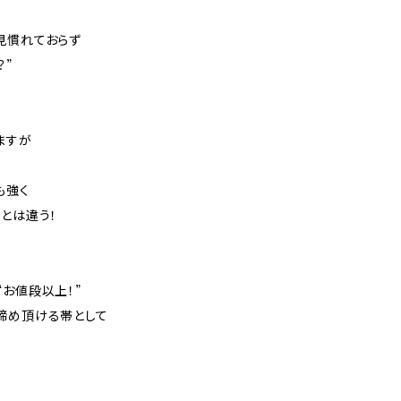
見慣れておらず
？”
ますが
も強く
とは違う！
お値段以上！”
締め頂ける帯として