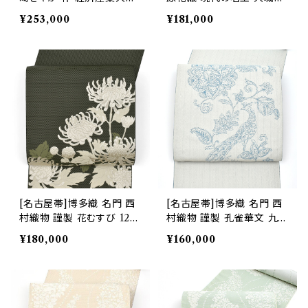
指定 手織り 草木染め 九寸
夫 作 手織り 八寸帯 正絹
¥253,000
¥181,000
帯 正絹 日本製(商品番号:2
日本製(商品番号:22506)
2504)
[名古屋帯]博多織 名門 西
[名古屋帯]博多織 名門 西
村織物 謹製 花むすび 12枚
村織物 謹製 孔雀華文 九寸
朱子 寿菊 八寸帯 正絹 日
帯 正絹 日本製(商品番号:2
¥180,000
¥160,000
本製(商品番号:22437)
2428)