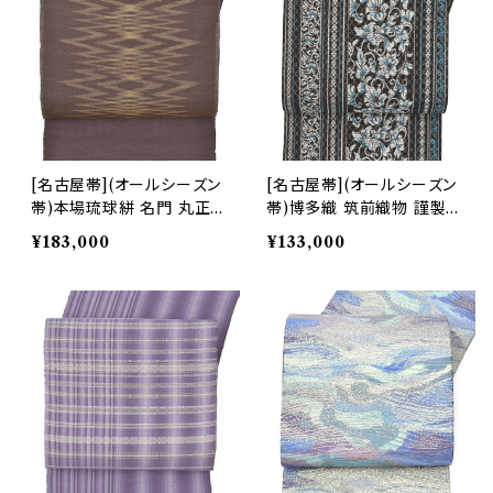
[名古屋帯](オールシーズン
[名古屋帯](オールシーズン
帯)本場琉球絣 名門 丸正
帯)博多織 筑前織物 謹製
織物 謹製 九寸帯 正絹 日
捩れ組織 八寸帯 正絹 日本
¥183,000
¥133,000
本製(商品番号:21262)
製(商品番号:22086)