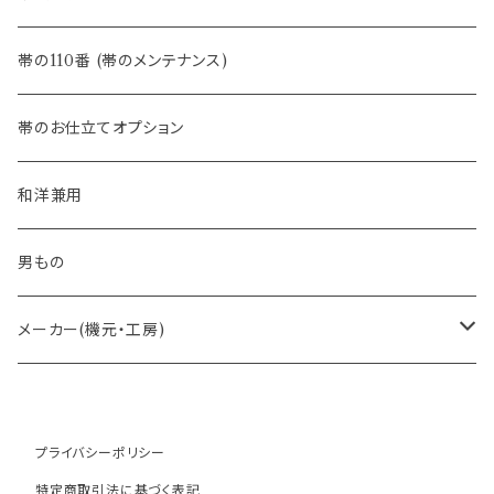
- 半幅帯
-フィカレ
帯の110番 (帯のメンテナンス)
- 大人兵児帯
帯のお仕立てオプション
- おびやオリジナル・別注
和洋兼用
- オーダー帯
男もの
- 京袋帯・開き仕立て
メーカー(機元・工房)
- 仕立て上がり
京丹後 ワタマサ
プライバシーポリシー
- 新古帯、中古・リサイクル帯 (メンテナンス済み)
博多織 西村織物
特定商取引法に基づく表記