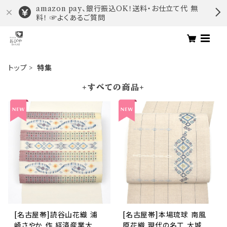
amazon pay、銀行振込OK！送料・お仕立て代 無
料！ ☞よくあるご質問
トップ
特集
+すべての商品+
[名古屋帯]読谷山花織 浦
[名古屋帯]本場琉球 南風
崎さやか 作 経済産業大臣
原花織 現代の名工 大城一