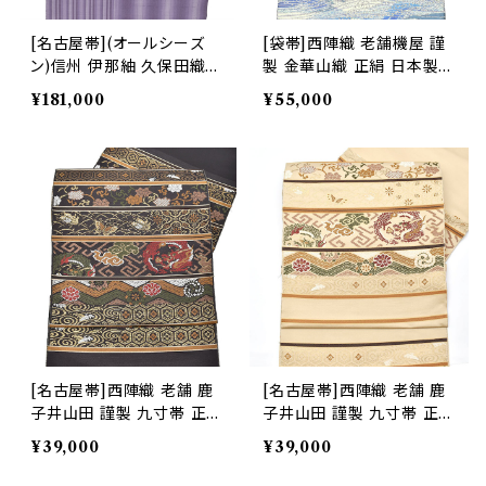
[名古屋帯](オールシーズ
[袋帯]西陣織 老舗機屋 謹
ン)信州 伊那紬 久保田織染
製 金華山織 正絹 日本製
工業 謹製 手織り 九寸帯
(商品番号:22460)
¥181,000
¥55,000
正絹 日本製(商品番号:224
00)
[名古屋帯]西陣織 老舗 鹿
[名古屋帯]西陣織 老舗 鹿
子井山田 謹製 九寸帯 正絹
子井山田 謹製 九寸帯 正絹
日本製(商品番号:22485)
日本製(商品番号:22484)
¥39,000
¥39,000