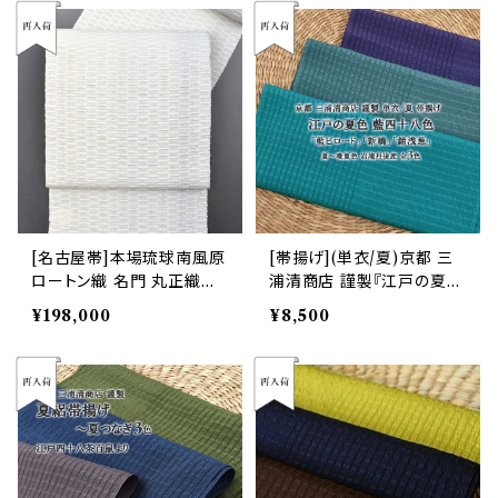
[名古屋帯]本場琉球南風原
[帯揚げ](単衣/夏)京都 三
ロートン織 名門 丸正織物
浦清商店 謹製『江戸の夏色
謹製『marumasa.fab』八
藍四十八色』岩滝丹後ちり
¥198,000
¥8,500
寸帯 正絹 日本製(商品番
めん 夏絽(商品番号:2084
号:22194)
1)