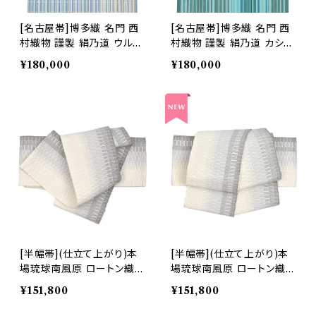
[名古屋帯]博多織 名門 西
[名古屋帯]博多織 名門 西
村織物 謹製 絹乃道 ウルム
村織物 謹製 絹乃道 カシュ
チ 九寸帯 正絹 日本製(商
ガル 九寸帯 正絹 日本製
¥180,000
¥180,000
品番号:22087)
(商品番号:22088)
[半幅帯](仕立て上がり)本
[半幅帯](仕立て上がり)本
場琉球南風原 ロートン織
場琉球南風原 ロートン織
名門 丸正織物 謹製『maru
名門 丸正織物 謹製『maru
¥151,800
¥151,800
masa.fab』手織り 正絹 日
masa.fab』手織り 正絹 日
本製(商品番号:21817)
本製(商品番号:22452)