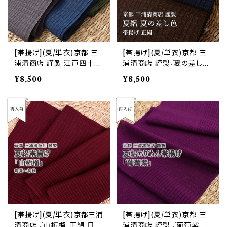
[帯揚げ](夏/単衣)京都 三
[帯揚げ](夏/単衣)京都 三
浦清商店 謹製 江戸四十八
浦清商店 謹製『夏の差し
茶鼠『夏つなぎ３色』ちりめ
色』岩滝丹後ちりめん(商品
¥8,500
¥8,500
ん丹後産 正絹 (商品番号:1
番号:7460)
5001)
[帯揚げ](夏/単衣)京都三浦
[帯揚げ](夏/単衣)京都 三
清商店 『山柘榴』正絹 日本
浦清商店 謹製 『葡萄紫』ち