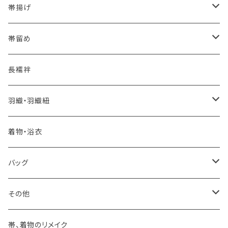
夏・単衣用(夏帯)
格ある夏の名古屋帯（都の絽綴れ）
- 西陣織
- おびやオリジナル
帯揚げ
夏・単衣用(夏帯)
おとなの浴衣(有松 鳴海絞り)
- 紬帯・自然布
- 細平唐組 (7mmスリム帯締め)
- おびやオリジナル
帯留め
自宅で洗える！本麻長襦袢
- 琉球帯
- 田中節子
- 京都 三浦清商店
-おびやオリジナル
長襦袢
憧れの高級カジュアル帯
- 染め帯
- 大津工房 荒尾ちどり
羽織・羽織紐
河合美術織物 訪問着に合わせる袋帯
- 袋帯・洒落袋帯
-おびやオリジナル
着物・浴衣
訪問着に合わせるフォーマル帯
- 名古屋帯
バッグ
八寸名古屋帯 (松葉仕立て)
３万円台♪高見え袋帯・名古屋帯
- オールシーズン帯
-おびやオリジナル
その他
- 夏帯
-おびやオリジナル
帯、着物のリメイク