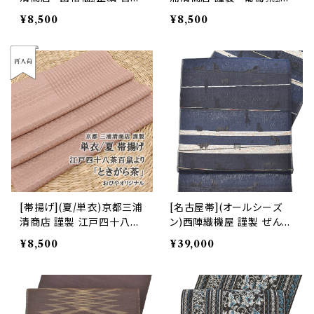
製(商品番号:16602)
りめん 丹後産 正絹 (商品
¥8,500
¥8,500
番号:15155)
[帯揚げ](夏/単衣)京都三浦
[名古屋帯](オールシーズ
清商店 謹製 江戸四十八茶
ン)西陣織機屋 謹製 ぜんま
百鼠『ときがら茶』正絹 日本
い段 ねこ散歩 九寸帯 正絹
¥8,500
¥39,000
製(商品番号:17818)
日本製(商品番号:22459)