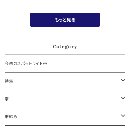
もっと見る
Category
今週のスポットライト帯
特集
浴衣にも！夏の帯揚げ
帯
海のいろ ～sea-green～
- 博多帯
帯締め