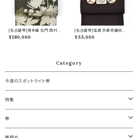
[名古屋帯]博多織 名門 西村織
[名古屋帯]塩瀬 京都老舗染屋
物 謹製 花むすび 12枚朱子 寿
謹製 本加工染め 九寸帯 正絹
¥180,000
¥55,000
菊 八寸帯 正絹 日本製(商品番
日本製(商品番号:22477)
号:22437)
Category
今週のスポットライト帯
特集
浴衣にも！夏の帯揚げ
帯
海のいろ ～sea-green～
- 博多帯
帯締め