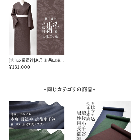
[洗える長襦袢]京丹後 柴田織物
謹製 洗える絹の長襦袢『SHID
¥131,000
ORI』花喰い鳥 正絹 日本製(商
品番号:21356)
+同じカテゴリの商品+