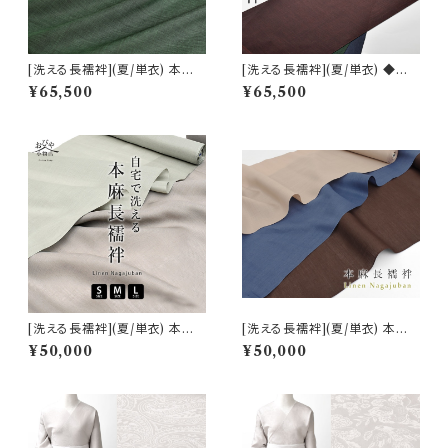
[洗える長襦袢](夏/単衣) 本麻
[洗える長襦袢](夏/単衣) ◆男
長襦袢 越後 小千谷 高級長襦袢
性用◆ 自宅で洗える！ 新潟 越
¥65,500
¥65,500
麻 100％ (商品番号:20765)
後 小千谷 (全3色) 本麻 (商品
番号:20765m)
[洗える長襦袢](夏/単衣) 本麻
[洗える長襦袢](夏/単衣) 本麻
長襦袢 自宅で洗える天然素材
長襦袢 自宅で洗える天然素材
¥50,000
¥50,000
志賀麻 (商品番号:17670)
志賀麻 (商品番号:15753)