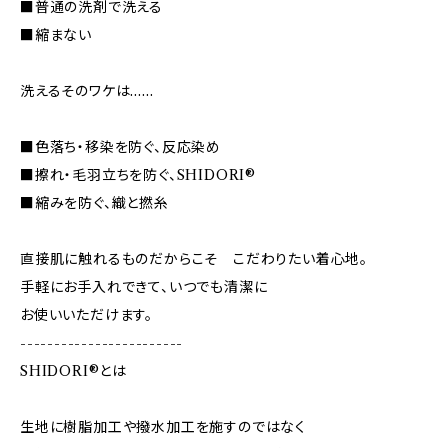
■普通の洗剤で洗える
■縮まない
洗えるそのワケは……
■色落ち・移染を防ぐ、反応染め
■擦れ・毛羽立ちを防ぐ、SHIDORI®
■縮みを防ぐ、織と撚糸
直接肌に触れるものだからこそ こだわりたい着心地。
手軽にお手入れできて、いつでも清潔に
お使いいただけます。
------------------------
SHIDORI®とは
生地に樹脂加工や撥水加工を施すのではなく