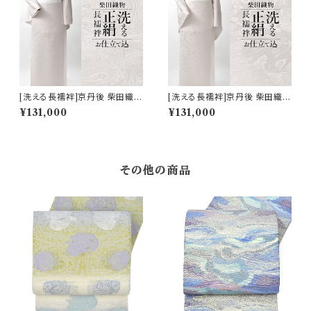
[洗える長襦袢]京丹後 柴田織物
[洗える長襦袢]京丹後 柴田織物
謹製 洗える絹の長襦袢『SHID
謹製 洗える絹の長襦袢『SHID
¥131,000
¥131,000
ORI』ペイズリー 正絹 日本製
ORI』花喰い鳥 正絹 日本製 (商
(商品番号:21277)
品番号:21357)
その他の商品