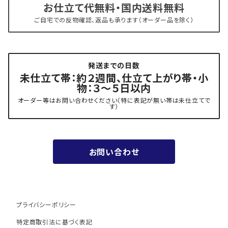
お仕立て代無料・国内送料無料
- 新古帯、中古・リサイクル帯 (メンテナンス済み)
博多織 西村織物
ご自宅での反物確認、返品も承ります（オーダー品を除く）
- 角帯
博多織 黒木織物
発送までの日数
- 力士の帯(幅広・長尺)
有松 鳴海絞り 熊谷
未仕立て帯：約２週間、仕立て上がり帯・小
物：３～５日以内
夏用
- 振袖の帯・ママ振り・振袖用袋帯
『marumasa.fab』丸正織物
オーダー等はお問い合わせください（特に表記が無い帯は未仕立てで
す）
お値段以上の振袖帯（３万円台）
お問い合わせ
ワンランク上の振袖帯（オーダー商品）
プライバシーポリシー
特定商取引法に基づく表記