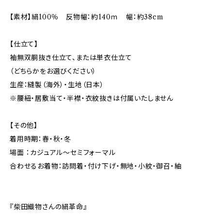
【素材】絹100％ 反物幅：約140ｍ 幅：約38cm
【仕立て】
袖無双胴抜き仕立て、または単衣仕立て
（どちらかをお選びください）
生産：縫製（海外）・生地（日本）
※腰紐・居敷当て・半襟・衣紋抜きは付属いたしません
【その他】
着用時期：春・秋・冬
場面 ：カジュアル～セミフォーマル
合わせるお着物：訪問着・付け下げ・無地・小紋・御召・紬
『柴田織物さんの絹革命』