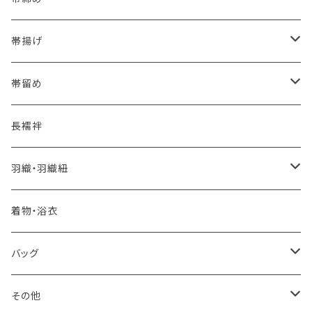
夏・単衣用(夏帯)
格ある夏の名古屋帯（都の絽綴れ）
- 西陣織
- おびやオリジナル
帯揚げ
夏・単衣用(夏帯)
おとなの浴衣(有松 鳴海絞り)
- 紬帯・自然布
- 細平唐組 (7mmスリム帯締め)
- おびやオリジナル
帯留め
自宅で洗える！本麻長襦袢
- 琉球帯
- 田中節子
- 京都 三浦清商店
-おびやオリジナル
長襦袢
憧れの高級カジュアル帯
- 染め帯
- 大津工房 荒尾ちどり
羽織・羽織紐
河合美術織物 訪問着に合わせる袋帯
- 袋帯・洒落袋帯
-おびやオリジナル
着物・浴衣
訪問着に合わせるフォーマル帯
- 名古屋帯
バッグ
八寸名古屋帯 (松葉仕立て)
３万円台♪高見え袋帯・名古屋帯
- オールシーズン帯
-おびやオリジナル
その他