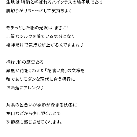
生地は 特駒と呼ばれるハイクラスの綸子地であり
肌触りがサラ～っとして気持ちよく
モチっとした絹の光沢は まさに！
上質なシルクを着ている気分となり
襦袢だけで気持ちが上がるんですよね♪
柄は、和の歴史ある
鳳凰が花をくわえた「花喰い鳥」の文様を
和でありモダンな現代に合う柄行に
お洒落にアレンジ♪
茶系の色合いが季節が深まる秋冬に
袖口などから少し覗くことで
季節感も感じさせてくれます。