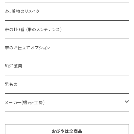
- 夏帯
-おびやオリジナル
帯、着物のリメイク
- 半幅帯
-フィカレ
帯の110番 (帯のメンテナンス)
- 大人兵児帯
帯のお仕立てオプション
- おびやオリジナル・別注
和洋兼用
- オーダー帯
男もの
- 京袋帯・開き仕立て
メーカー(機元・工房)
- 仕立て上がり
京丹後 ワタマサ
おびやは全商品