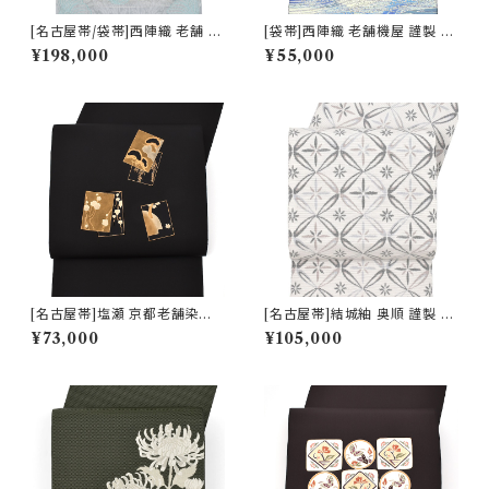
[名古屋帯/袋帯]西陣織 老舗 京
[袋帯]西陣織 老舗機屋 謹製 金
藝 謹製 ヴィクトリア・デザイン
華山織 正絹 日本製(商品番号:2
¥198,000
¥55,000
天然石糸 子猫鍵しっぽ 九寸帯
2460)
正絹 日本製(商品番号:21669
a)
[名古屋帯]塩瀬 京都老舗染屋
[名古屋帯]結城紬 奥順 謹製 型
謹製 伊と幸 金彩加工 九寸帯
紙捺染絣 七宝文様 八寸帯 正絹
¥73,000
¥105,000
正絹 日本製(商品番号:22478)
日本製(商品番号:22495)