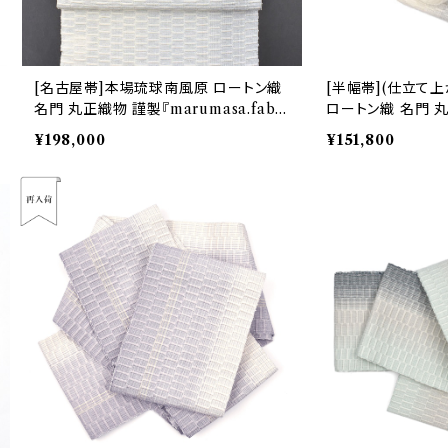
[名古屋帯]本場琉球南風原 ロートン織
[半幅帯](仕立て
名門 丸正織物 謹製『marumasa.fab』
ロートン織 名門 丸
八寸帯 正絹 日本製(商品番号:22194)
masa.fab』手織
¥198,000
¥151,800
号:21817)