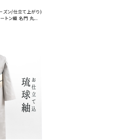
ーズン/仕立て上がり)
ートン織 名門 丸正
asa.fab』手織り 正
22363)