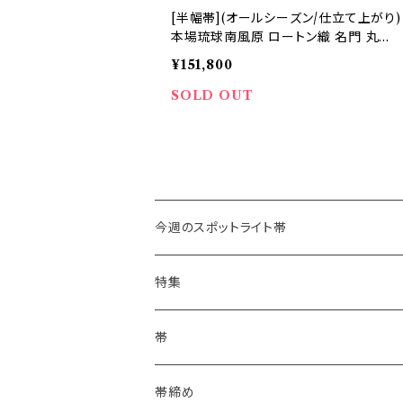
[半幅帯](オールシーズン/仕立て上がり)
本場琉球南風原 ロートン織 名門 丸正
織物 謹製『marumasa.fab』手織り 正
¥151,800
絹 日本製(商品番号:22359)
SOLD OUT
今週のスポットライト帯
特集
浴衣にも！夏の帯揚げ
帯
海のいろ ～sea-green～
- 博多帯
帯締め