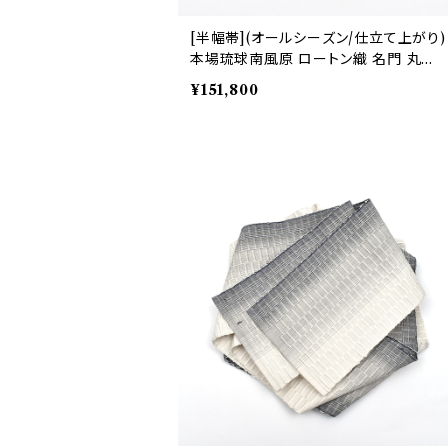
[半幅帯](オールシーズン/仕立て上がり)
本場琉球南風原 ロートン織 名門 丸正
織物 謹製『marumasa.fab』手織り 正
¥151,800
絹 日本製(商品番号:22361)