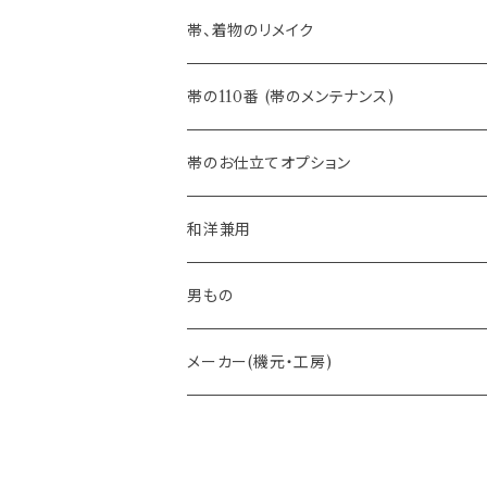
- 夏帯
-おびやオリジナル
帯、着物のリメイク
- 半幅帯
-フィカレ
帯の110番 (帯のメンテナンス)
- 大人兵児帯
帯のお仕立てオプション
- おびやオリジナル・別注
和洋兼用
- オーダー帯
男もの
- 京袋帯・開き仕立て
メーカー(機元・工房)
- 仕立て上がり
京丹後 ワタマサ