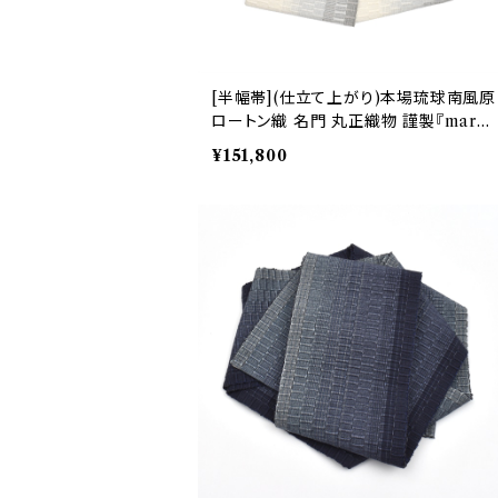
[半幅帯](仕立て上がり)本場琉球南風原
ロートン織 名門 丸正織物 謹製『maru
masa.fab』手織り 正絹 日本製(商品番
¥151,800
号:22452)