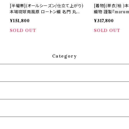
[半幅帯](オールシーズン/仕立て上がり)
[着物](単衣/袷 
本場琉球南風原 ロートン織 名門 丸正
織物 謹製『marum
織物 謹製『marumasa.fab』手織り 正
絹 日本製(商品番号:
¥151,800
¥317,800
絹 日本製(商品番号:22362)
SOLD OUT
SOLD OUT
Category