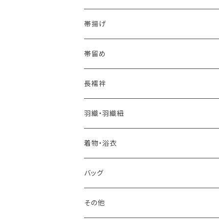
夏・単衣用(夏帯)
格ある夏の名古屋帯（都の絽綴れ）
- 西陣織
- おびやオリジナル
帯揚げ
夏・単衣用(夏帯)
おとなの浴衣(有松 鳴海絞り)
- 紬帯・自然布
- 細平唐組 (7mmスリム帯締め)
- おびやオリジナル
帯留め
自宅で洗える！本麻長襦袢
- 琉球帯
- 田中節子
- 京都 三浦清商店
-おびやオリジナル
長襦袢
憧れの高級カジュアル帯
- 染め帯
- 大津工房 荒尾ちどり
羽織・羽織紐
河合美術織物 訪問着に合わせる袋帯
- 袋帯・洒落袋帯
-おびやオリジナル
着物・浴衣
訪問着に合わせるフォーマル帯
- 名古屋帯
バッグ
八寸名古屋帯 (松葉仕立て)
３万円台♪高見え袋帯・名古屋帯
- オールシーズン帯
-おびやオリジナル
その他