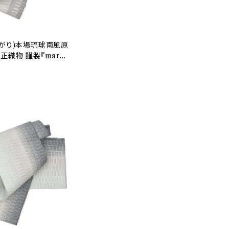
上がり)本場琉球南風原
正織物 謹製『maru
り 正絹 日本製(商品番