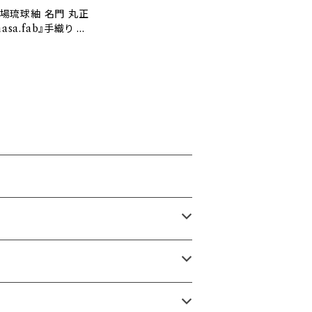
)本場琉球紬 名門 丸正
asa.fab』手織り 正
21733)