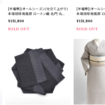
[半幅帯](オールシーズン/仕立て上がり)
[半幅帯](オールシ
本場琉球南風原 ロートン織 名門 丸正
本場琉球南風原 ロ
織物 謹製『marumasa.fab』手織り 正
織物 謹製『marum
¥151,800
¥151,800
絹 日本製(商品番号:21771)
絹 日本製(商品番号:
SOLD OUT
SOLD OUT