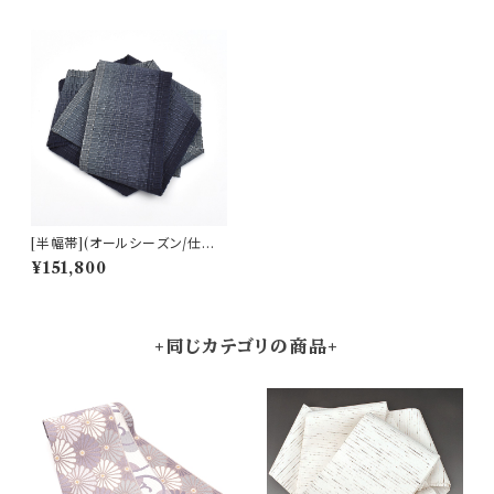
[半幅帯](オールシーズン/仕立
て上がり)本場琉球南風原 ロー
¥151,800
トン織 名門 丸正織物 謹製『ma
rumasa.fab』手織り 正絹 日本
製(商品番号:22361)
+同じカテゴリの商品+