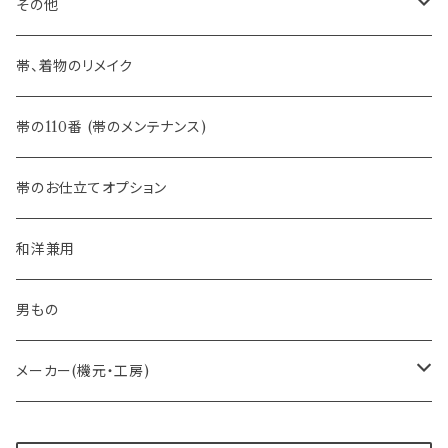
八寸名古屋帯 (松葉仕立て)
３万円台♪高見え袋帯・名古屋帯
- オールシーズン帯
-おびやオリジナル
その他
- 夏帯
-おびやオリジナル
帯、着物のリメイク
- 半幅帯
-フィカレ
帯の110番 (帯のメンテナンス)
- 大人兵児帯
帯のお仕立てオプション
- おびやオリジナル・別注
和洋兼用
- オーダー帯
男もの
- 京袋帯・開き仕立て
メーカー(機元・工房)
- 仕立て上がり
京丹後 ワタマサ