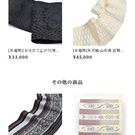
[半幅帯](お仕立て上がり)博多
[半幅帯]米沢紬 山形県 近賢織
織 名門 黒木織物 謹製 ダマスク
物 謹製 絹 和紙 日本製(商品番
¥33,000
¥45,000
文様 正絹 麻 日本製(商品番号:
号:22469)
21656)
その他の商品