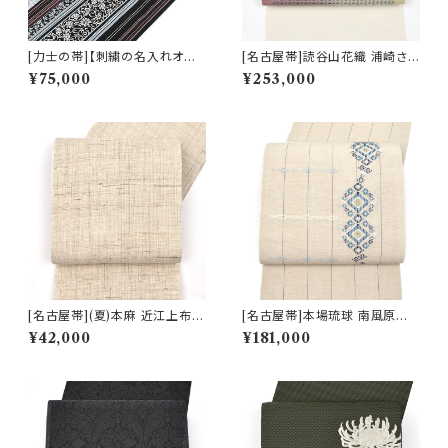
[力士の帯]【刺繍の名入れオプ
[名古屋帯]読谷山花織 浦崎さや
ション有】博多織 黒木織物 謹製
か 作 経済産業大臣指定 手織り
¥75,000
¥253,000
小唐花 金印 正絹 日本製 力士
草木染め 九寸帯 正絹 日本製
用 角帯(商品番号:1752r)
(商品番号:22504)
[名古屋帯](夏)本麻 近江上布
[名古屋帯]本場琉球 南風原花
川口織物 謹製 八寸帯 日本製
織 現代の名工 大城一夫 作 手
¥42,000
¥181,000
(商品番号:21716)
織り 八寸帯 正絹 日本製(商品
番号:22506)