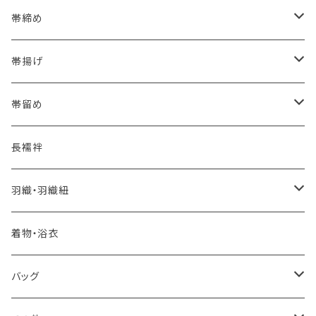
海のいろ ～sea-green～
- 博多帯
帯締め
夏・単衣用(夏帯)
格ある夏の名古屋帯（都の絽綴れ）
- 西陣織
- おびやオリジナル
帯揚げ
夏・単衣用(夏帯)
おとなの浴衣(有松 鳴海絞り)
- 紬帯・自然布
- 細平唐組 (7mmスリム帯締め)
- おびやオリジナル
帯留め
自宅で洗える！本麻長襦袢
- 琉球帯
- 田中節子
- 京都 三浦清商店
-おびやオリジナル
長襦袢
憧れの高級カジュアル帯
- 染め帯
- 大津工房 荒尾ちどり
羽織・羽織紐
河合美術織物 訪問着に合わせる袋帯
- 袋帯・洒落袋帯
-おびやオリジナル
着物・浴衣
訪問着に合わせるフォーマル帯
- 名古屋帯
バッグ