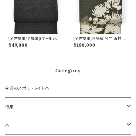
[名古屋帯/半幅帯](オールシー
[名古屋帯]博多織 名門 西村織
ズン)西陣織機屋 謹製 墨黒 華
物 謹製 花むすび 12枚朱子 寿
¥49,000
¥180,000
装飾文様 九寸帯 正絹 日本製
菊 八寸帯 正絹 日本製(商品番
(商品番号:22493)
号:22437)
Category
今週のスポットライト帯
特集
浴衣にも！夏の帯揚げ
帯