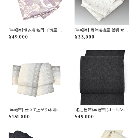
[半幅帯]博多織 名門 千切屋 謹
[半幅帯] 西陣織機屋 謹製 ぜん
製 菊繋ぎ文様 リバーシブル 両
まい紬 正絹 日本製(商品番号:1
¥49,000
¥33,000
面柄 小袋 正絹 日本製(商品番
7046)
号:22497)
[半幅帯](仕立て上がり)本場琉
[名古屋帯/半幅帯](オールシー
球南風原 ロートン織 名門 丸正
ズン)西陣織機屋 謹製 墨黒 華
¥151,800
¥49,000
織物 謹製『marumasa.fab』手
装飾文様 九寸帯 正絹 日本製
織り 正絹 日本製(商品番号:22
(商品番号:22493)
452)