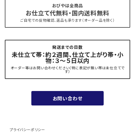
おびやは全商品
お仕立て代無料・国内送料無料
- 新古帯、中古・リサイクル帯 (メンテナンス済み)
博多織 西村織物
ご自宅での反物確認、返品も承ります（オーダー品を除く）
- 角帯
博多織 黒木織物
発送までの日数
- 力士の帯(幅広・長尺)
有松 鳴海絞り 熊谷
未仕立て帯：約２週間、仕立て上がり帯・小
物：３～５日以内
夏用
- 振袖の帯・ママ振り・振袖用袋帯
『marumasa.fab』丸正織物
オーダー等はお問い合わせください（特に表記が無い帯は未仕立てで
す）
お値段以上の振袖帯（３万円台）
お問い合わせ
ワンランク上の振袖帯（オーダー商品）
プライバシーポリシー