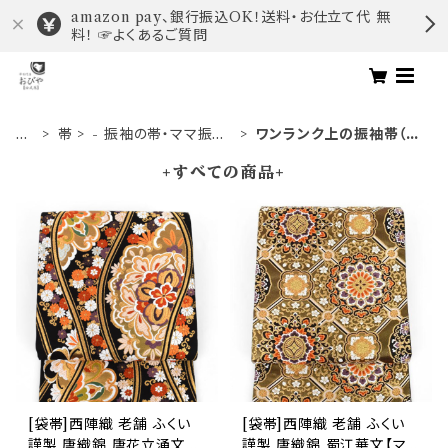
amazon pay、銀行振込OK！送料・お仕立て代 無
料！ ☞よくあるご質問
ト
帯
- 振袖の帯・ママ振り・
ワンランク上の振袖帯（オ
ッ
振袖用袋帯
ーダー商品）
+すべての商品+
プ
[袋帯]西陣織 老舗 ふくい
[袋帯]西陣織 老舗 ふくい
謹製 唐織錦 唐花立涌文
謹製 唐織錦 蜀江華文【マ