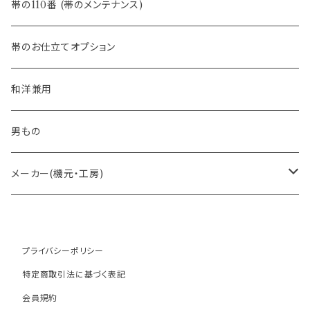
- 半幅帯
-フィカレ
帯の110番 (帯のメンテナンス)
- 大人兵児帯
帯のお仕立てオプション
- おびやオリジナル・別注
和洋兼用
- オーダー帯
男もの
- 京袋帯・開き仕立て
メーカー(機元・工房)
- 仕立て上がり
京丹後 ワタマサ
プライバシーポリシー
- 新古帯、中古・リサイクル帯 (メンテナンス済み)
博多織 西村織物
特定商取引法に基づく表記
会員規約
- 角帯
博多織 黒木織物