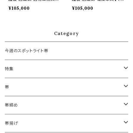
【ママ振袖/ママ振り】正絹
マ振袖/ママ振り】正絹 日本
¥105,000
¥105,000
日本製(商品番号:15834)
製(商品番号:15835) フォー
※お届けまで２ヶ月前後 フ
マル・礼装用 金銀 訪問着
ォーマル・礼装用 金銀 訪問
留袖 七五三 入学 卒業 初
着 留袖 七五三 入学 卒業
釜
Category
初釜
今週のスポットライト帯
特集
浴衣にも！夏の帯揚げ
帯
海のいろ ～sea-green～
- 博多帯
帯締め
夏・単衣用(夏帯)
格ある夏の名古屋帯（都の絽綴れ）
- 西陣織
- おびやオリジナル
帯揚げ