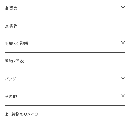
夏・単衣用(夏帯)
おとなの浴衣(有松 鳴海絞り)
- 紬帯・自然布
- 細平唐組 (7mmスリム帯締め)
- おびやオリジナル
帯留め
自宅で洗える！本麻長襦袢
- 琉球帯
- 田中節子
- 京都 三浦清商店
-おびやオリジナル
長襦袢
憧れの高級カジュアル帯
- 染め帯
- 大津工房 荒尾ちどり
羽織・羽織紐
河合美術織物 訪問着に合わせる袋帯
- 袋帯・洒落袋帯
-おびやオリジナル
着物・浴衣
訪問着に合わせるフォーマル帯
- 名古屋帯
バッグ
八寸名古屋帯 (松葉仕立て)
３万円台♪高見え袋帯・名古屋帯
- オールシーズン帯
-おびやオリジナル
その他
- 夏帯
-おびやオリジナル
帯、着物のリメイク