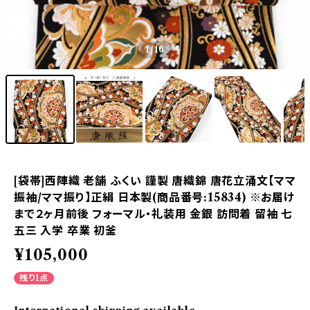
1
/10
[袋帯]西陣織 老舗 ふくい 謹製 唐織錦 唐花立涌文【ママ
振袖/ママ振り】正絹 日本製(商品番号:15834) ※お届け
まで２ヶ月前後 フォーマル・礼装用 金銀 訪問着 留袖 七
五三 入学 卒業 初釜
¥105,000
残り1点