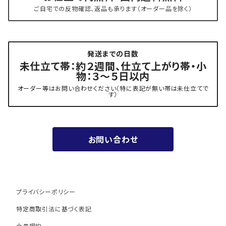
ご自宅での反物確認、返品も承ります（オーダー品を除く）
- 角帯
博多織 黒木織物
発送までの日数
- 力士の帯(幅広・長尺)
有松 鳴海絞り 熊谷
未仕立て帯：約２週間、仕立て上がり帯・小
物：３～５日以内
夏用
- 振袖の帯・ママ振り・振袖用袋帯
『marumasa.fab』丸正織物
オーダー等はお問い合わせください（特に表記が無い帯は未仕立てで
す）
お値段以上の振袖帯（３万円台）
お問い合わせ
ワンランク上の振袖帯（オーダー商品）
プライバシーポリシー
特定商取引法に基づく表記