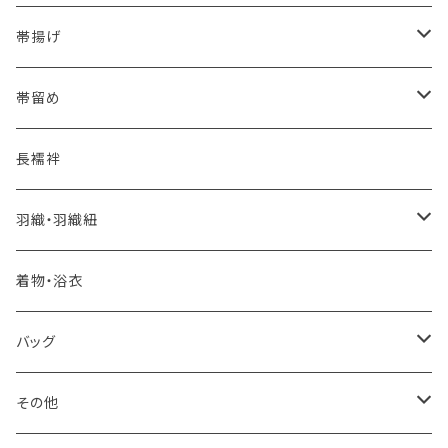
夏・単衣用(夏帯)
格ある夏の名古屋帯（都の絽綴れ）
- 西陣織
- おびやオリジナル
帯揚げ
夏・単衣用(夏帯)
おとなの浴衣(有松 鳴海絞り)
- 紬帯・自然布
- 細平唐組 (7mmスリム帯締め)
- おびやオリジナル
帯留め
自宅で洗える！本麻長襦袢
- 琉球帯
- 田中節子
- 京都 三浦清商店
-おびやオリジナル
長襦袢
憧れの高級カジュアル帯
- 染め帯
- 大津工房 荒尾ちどり
羽織・羽織紐
河合美術織物 訪問着に合わせる袋帯
- 袋帯・洒落袋帯
-おびやオリジナル
着物・浴衣
訪問着に合わせるフォーマル帯
- 名古屋帯
バッグ
八寸名古屋帯 (松葉仕立て)
３万円台♪高見え袋帯・名古屋帯
- オールシーズン帯
-おびやオリジナル
その他