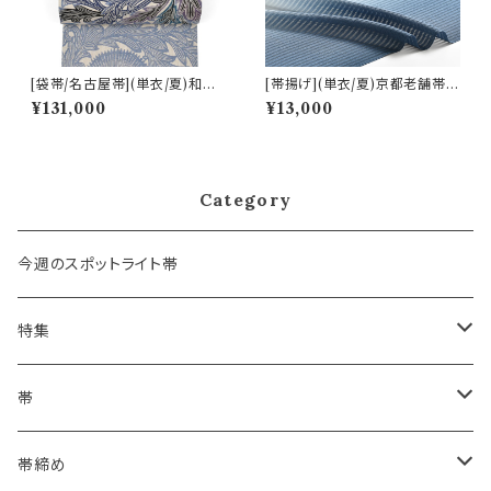
[袋帯/名古屋帯](単衣/夏)和染
[帯揚げ](単衣/夏)京都老舗帯揚
紅型 栗山吉三郎 謹製 アザミ
げ屋 謹製 経絽 経ぼかし『夏波』
¥131,000
¥13,000
本麻 日本製(商品番号:22389)
京丹後岩滝産 正絹 (商品番号:2
1554)
Category
今週のスポットライト帯
特集
浴衣にも！夏の帯揚げ
帯
海のいろ ～sea-green～
- 博多帯
帯締め