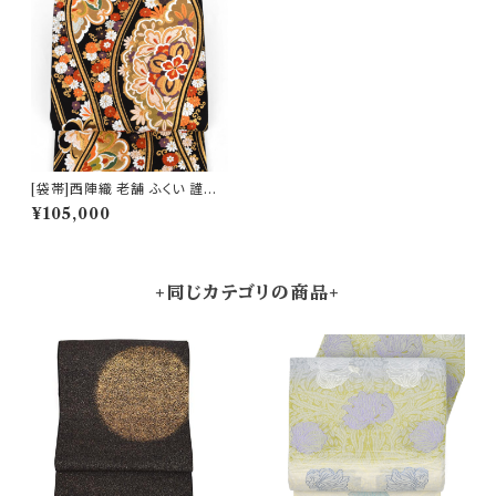
[袋帯]西陣織 老舗 ふくい 謹製
唐織錦 唐花立涌文【ママ振袖/
¥105,000
ママ振り】正絹 日本製(商品番
号:15834) ※お届けまで２ヶ月
前後 フォーマル・礼装用 金銀 訪
問着 留袖 七五三 入学 卒業 初
釜
+同じカテゴリの商品+