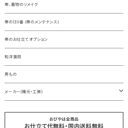
- 夏帯
-おびやオリジナル
帯、着物のリメイク
- 半幅帯
-フィカレ
帯の110番 (帯のメンテナンス)
- 大人兵児帯
帯のお仕立てオプション
- おびやオリジナル・別注
和洋兼用
- オーダー帯
男もの
- 京袋帯・開き仕立て
メーカー(機元・工房)
- 仕立て上がり
京丹後 ワタマサ
おびやは全商品
お仕立て代無料・国内送料無料
- 新古帯、中古・リサイクル帯 (メンテナンス済み)
博多織 西村織物