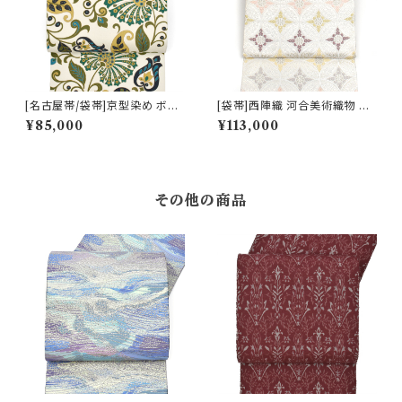
[名古屋帯/袋帯]京型染め ボタ
[袋帯]西陣織 河合美術織物 謹
ニカル文様 京丹後産帯地 九寸
製 唐織り 能寿笹竜胆七宝文(白
¥85,000
¥113,000
帯 正絹 日本製(商品番号:2239
銀ベース)正絹 日本製(商品番
0)
号:19326) フォーマル・礼装用
銀 訪問着 留袖 七五三 入学 卒
業 初釜
その他の商品