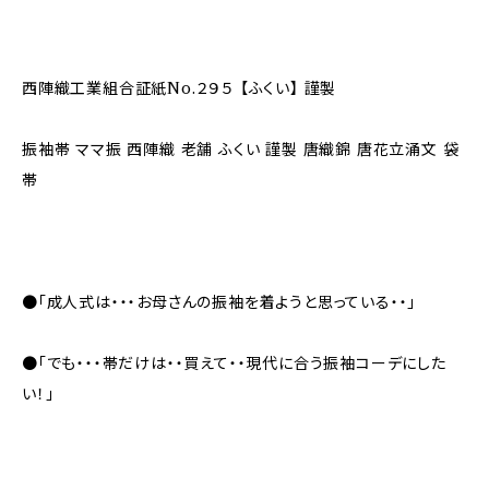
西陣織工業組合証紙No.２９５ 【ふくい】 謹製
振袖帯 ママ振 西陣織 老舗 ふくい 謹製 唐織錦 唐花立涌文 袋
帯
●「成人式は・・・お母さんの振袖を着ようと思っている・・」
●「でも・・・帯だけは・・買えて・・現代に合う振袖コーデにした
い！」