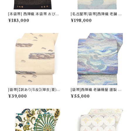
[本袋帯] 西陣織 本袋帯 おび工
[名古屋帯/袋帯]西陣織 老舗 京
房たなか 謹製 夜空の月文様 砂
藝 謹製 ヴィクトリア・デザイン
¥183,000
¥198,000
子金帯 正絹 日本製(商品番号:1
天然石糸 子猫鍵しっぽ 九寸帯
5328)
正絹 日本製(商品番号:21669
a)
[袋帯]【訳あり/B反】(単衣/夏)
[袋帯]西陣織 老舗機屋 謹製 金
西陣織 老舗 加納幸 謹製 さざ
華山織 正絹 日本製(商品番号:2
¥39,000
¥55,000
波文様 正絹 日本製(商品番号:2
2460)
1907)