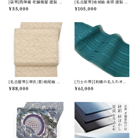
[袋帯]西陣織 老舗機屋 謹製 金
[名古屋帯]結城紬 奥順 謹製 型
華山織 正絹 日本製(商品番号:2
紙捺染絣 装飾華文 八寸帯 正絹
¥55,000
¥105,000
2460)
日本製(商品番号:22496)
[名古屋帯](単衣/夏)栃尾紬 天
[力士の帯]【刺繍の名入れオプ
然柿渋染め 変わり透け紬 九寸
ション有】博多帯(夏用) 黒木織
¥88,000
¥61,000
帯 正絹 日本製(商品番号:2250
物 謹製 紗献上『緑碧』五献上柄
3)
紗 もじり織 金印 正絹 日本製
力士用 角帯(商品番号:19693
r)