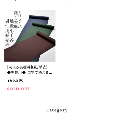
(商品番号:15753m)
(商品番号:17670m)
[洗える長襦袢](夏/単衣)
◆男性用◆ 自宅で洗える！
新潟 越後 小千谷 (全3色)
¥65,500
本麻 (商品番号:20765m)
SOLD OUT
Category