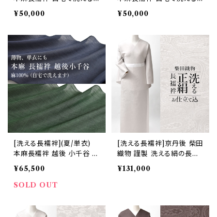
天然素材 志賀麻 (商品番
天然素材 志賀麻 (商品番
¥50,000
¥50,000
号:17670)
号:15753)
[洗える長襦袢](夏/単衣)
[洗える長襦袢]京丹後 柴田
本麻長襦袢 越後 小千谷 高
織物 謹製 洗える絹の長襦
級長襦袢 麻 100％ (商品
袢『SHIDORI』ペイズリー
¥65,500
¥131,000
番号:20765)
正絹 日本製(商品番号:212
77)
SOLD OUT