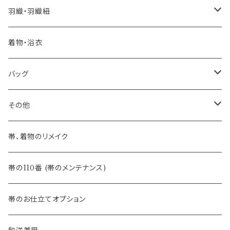
憧れの高級カジュアル帯
- 染め帯
- 大津工房 荒尾ちどり
羽織・羽織紐
河合美術織物 訪問着に合わせる袋帯
- 袋帯・洒落袋帯
-おびやオリジナル
着物・浴衣
訪問着に合わせるフォーマル帯
- 名古屋帯
バッグ
八寸名古屋帯 (松葉仕立て)
３万円台♪高見え袋帯・名古屋帯
- オールシーズン帯
-おびやオリジナル
その他
- 夏帯
-おびやオリジナル
帯、着物のリメイク
- 半幅帯
-フィカレ
帯の110番 (帯のメンテナンス)
- 大人兵児帯
帯のお仕立てオプション