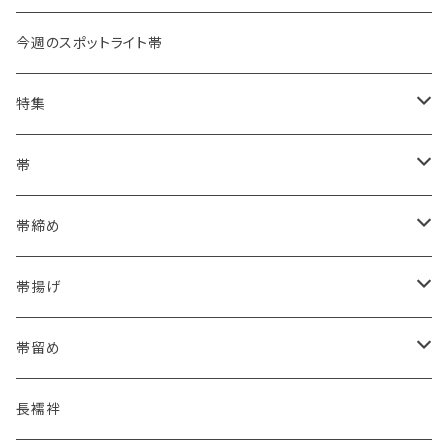
今週のスポットライト帯
特集
浴衣にも！夏の帯揚げ
帯
海のいろ ～sea-green～
- 博多帯
帯締め
夏・単衣用(夏帯)
格ある夏の名古屋帯（都の絽綴れ）
- 西陣織
- おびやオリジナル
帯揚げ
夏・単衣用(夏帯)
おとなの浴衣(有松 鳴海絞り)
- 紬帯・自然布
- 細平唐組 (7mmスリム帯締め)
- おびやオリジナル
帯留め
自宅で洗える！本麻長襦袢
- 琉球帯
- 田中節子
- 京都 三浦清商店
-おびやオリジナル
長襦袢