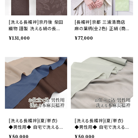
[洗える長襦袢]京丹後 柴田
[長襦袢]京都 三浦清商店
織物 謹製 洗える絹の長襦
麻の葉柄(全2色) 正絹 (商
袢『SHIDORI』花喰い鳥 正
品番号:15295)
¥131,000
¥77,000
絹 日本製(商品番号:2135
6)
[洗える長襦袢](夏/単衣)
[洗える長襦袢](夏/単衣)
◆男性用◆ 自宅で洗える
◆男性用◆ 自宅で洗える
天然素材 (全3色) 志賀麻
天然素材 (全2色) 志賀麻
¥50,000
¥50,000