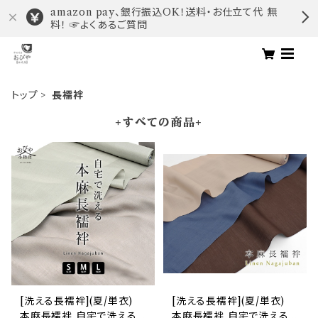
amazon pay、銀行振込OK！送料・お仕立て代 無
料！ ☞よくあるご質問
トップ
長襦袢
+すべての商品+
[洗える長襦袢](夏/単衣)
[洗える長襦袢](夏/単衣)
本麻長襦袢 自宅で洗える
本麻長襦袢 自宅で洗える