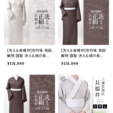
[洗える長襦袢]京丹後 柴田
[洗える長襦袢]京丹後 柴田
織物 謹製 洗える絹の長襦
織物 謹製 洗える絹の長襦
袢『SHIDORI』花喰い鳥 正
袢『SHIDORI』ペイズリー
¥131,000
¥131,000
絹 日本製 (商品番号:2135
正絹 日本製(商品番号:212
7)
76)