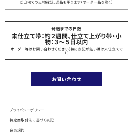
ご自宅での反物確認、返品も承ります（オーダー品を除く）
- 角帯
博多織 黒木織物
発送までの日数
- 力士の帯(幅広・長尺)
有松 鳴海絞り 熊谷
未仕立て帯：約２週間、仕立て上がり帯・小
物：３～５日以内
夏用
- 振袖の帯・ママ振り・振袖用袋帯
『marumasa.fab』丸正織物
オーダー等はお問い合わせください（特に表記が無い帯は未仕立てで
す）
お値段以上の振袖帯（３万円台）
お問い合わせ
ワンランク上の振袖帯（オーダー商品）
プライバシーポリシー
特定商取引法に基づく表記
会員規約