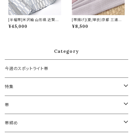
[半幅帯]米沢紬 山形県 近賢織
[帯揚げ](夏/単衣)京都 三浦清
物 謹製 絹 和紙 日本製(商品番
商店 謹製『北鎌倉 あじさい寺』
¥45,000
¥8,500
号:22468)
岩滝丹後ちりめん(商品番号:20
617)
Category
今週のスポットライト帯
特集
浴衣にも！夏の帯揚げ
帯
海のいろ ～sea-green～
- 博多帯
帯締め