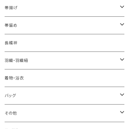
夏・単衣用(夏帯)
格ある夏の名古屋帯（都の絽綴れ）
- 西陣織
- おびやオリジナル
帯揚げ
夏・単衣用(夏帯)
おとなの浴衣(有松 鳴海絞り)
- 紬帯・自然布
- 細平唐組 (7mmスリム帯締め)
- おびやオリジナル
帯留め
自宅で洗える！本麻長襦袢
- 琉球帯
- 田中節子
- 京都 三浦清商店
-おびやオリジナル
長襦袢
憧れの高級カジュアル帯
- 染め帯
- 大津工房 荒尾ちどり
羽織・羽織紐
河合美術織物 訪問着に合わせる袋帯
- 袋帯・洒落袋帯
-おびやオリジナル
着物・浴衣
訪問着に合わせるフォーマル帯
- 名古屋帯
バッグ
八寸名古屋帯 (松葉仕立て)
３万円台♪高見え袋帯・名古屋帯
- オールシーズン帯
-おびやオリジナル
その他