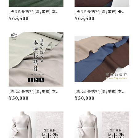
[洗える長襦袢](夏/単衣) 本麻
[洗える長襦袢](夏/単衣) ◆男
長襦袢 越後 小千谷 高級長襦袢
性用◆ 自宅で洗える！ 新潟 越
¥65,500
¥65,500
麻 100％ (商品番号:20765)
後 小千谷 (全3色) 本麻 (商品
番号:20765m)
[洗える長襦袢](夏/単衣) 本麻
[洗える長襦袢](夏/単衣) 本麻
長襦袢 自宅で洗える天然素材
長襦袢 自宅で洗える天然素材
¥50,000
¥50,000
志賀麻 (商品番号:17670)
志賀麻 (商品番号:15753)