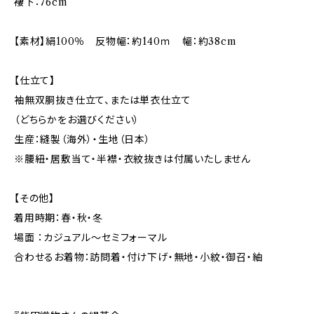
褄下：76cm
【素材】絹100％ 反物幅：約140ｍ 幅：約38cm
【仕立て】
袖無双胴抜き仕立て、または単衣仕立て
（どちらかをお選びください）
生産：縫製（海外）・生地（日本）
※腰紐・居敷当て・半襟・衣紋抜きは付属いたしません
【その他】
着用時期：春・秋・冬
場面 ：カジュアル～セミフォーマル
合わせるお着物：訪問着・付け下げ・無地・小紋・御召・紬