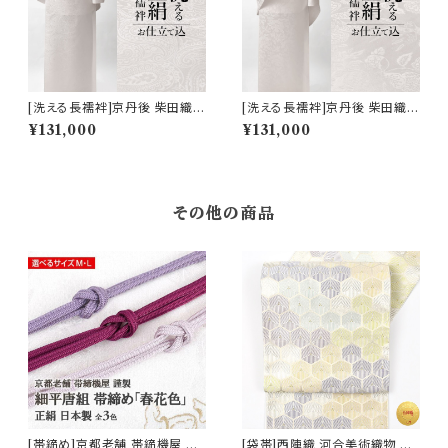
[洗える長襦袢]京丹後 柴田織物
[洗える長襦袢]京丹後 柴田織物
謹製 洗える絹の長襦袢『SHID
謹製 洗える絹の長襦袢『SHID
¥131,000
¥131,000
ORI』ペイズリー 正絹 日本製
ORI』花喰い鳥 正絹 日本製 (商
(商品番号:21277)
品番号:21357)
その他の商品
[帯締め]京都老舗 帯締機屋 謹
[袋帯]西陣織 河合美術織物 謹