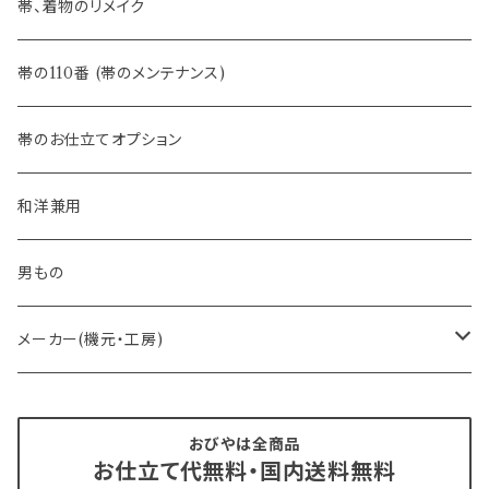
- 夏帯
-おびやオリジナル
帯、着物のリメイク
- 半幅帯
-フィカレ
帯の110番 (帯のメンテナンス)
- 大人兵児帯
帯のお仕立てオプション
- おびやオリジナル・別注
和洋兼用
- オーダー帯
男もの
- 京袋帯・開き仕立て
メーカー(機元・工房)
- 仕立て上がり
京丹後 ワタマサ
おびやは全商品
お仕立て代無料・国内送料無料
- 新古帯、中古・リサイクル帯 (メンテナンス済み)
博多織 西村織物