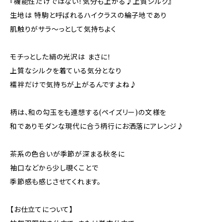
『機能性だけではない！気分も上がる♪上質シルク』
生地は 特駒と呼ばれるハイクラスの綸子地であり
肌触りがサラ～っとして気持ちよく
モチっとした絹の光沢は まさに！
上質なシルクを着ている気分となり
襦袢だけで気持ちが上がるんですよね♪
柄は、和の勾玉をも連想する(ペイズリー)の文様を
和でありモダンな現代に合う柄行にお洒落にアレンジ♪
茶系の色合いが季節が深まる秋冬に
袖口などから少し覗くことで
季節感も感じさせてくれます。
【お仕立てについて】