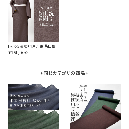
[洗える長襦袢]京丹後 柴田織物
謹製 洗える絹の長襦袢『SHID
¥131,000
ORI』ペイズリー 正絹 日本製
(商品番号:21276)
+同じカテゴリの商品+