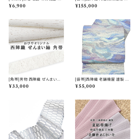
製 7mmスリム 細平唐組『春花
製 雅び彩取亀甲文 正絹 日本製
¥6,900
¥155,000
色』正絹 日本製 (商品番号:160
(商品番号:22117) フォーマル・
01)
礼装用 金銀 訪問着 留袖 七五
三 入学 卒業 初釜
[角帯]男物 西陣織 ぜんまい紬
[袋帯]西陣織 老舗機屋 謹製 金
正絹 日本製(商品番号:12070m
華山織 正絹 日本製(商品番号:2
¥33,000
¥55,000
2)
2460)