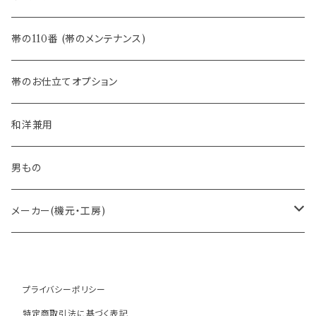
- 半幅帯
-フィカレ
帯の110番 (帯のメンテナンス)
- 大人兵児帯
帯のお仕立てオプション
- おびやオリジナル・別注
和洋兼用
- オーダー帯
男もの
- 京袋帯・開き仕立て
メーカー(機元・工房)
- 仕立て上がり
京丹後 ワタマサ
プライバシーポリシー
- 新古帯、中古・リサイクル帯 (メンテナンス済み)
博多織 西村織物
特定商取引法に基づく表記