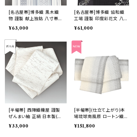
[名古屋帯]博多織 黒木織
[名古屋帯]博多織 協和織
物 謹製 献上独鈷 八寸帯
工場 謹製 印度彩花文 八寸
正絹 日本製(商品番号:221
帯 正絹 日本製(商品番号:2
¥63,000
¥61,000
08)
2103)
[半幅帯] 西陣織機屋 謹製
[半幅帯](仕立て上がり)本
ぜんまい紬 正絹 日本製(商
場琉球南風原 ロートン織
品番号:17046)
名門 丸正織物 謹製『maru
¥33,000
¥151,800
masa.fab』手織り 正絹 日
本製(商品番号:22452)