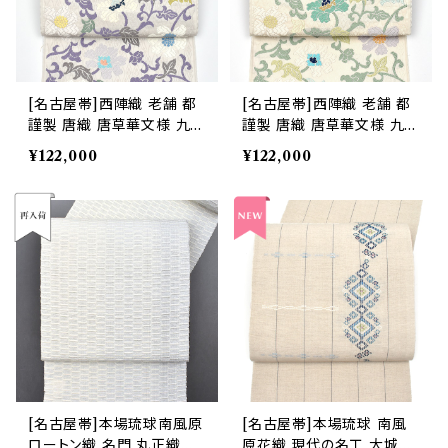
[名古屋帯]西陣織 老舗 都
[名古屋帯]西陣織 老舗 都
謹製 唐織 唐草華文様 九寸
謹製 唐織 唐草華文様 九寸
帯 正絹 日本製(商品番号:2
帯 正絹 日本製(商品番号:2
¥122,000
¥122,000
1747)
1748)
[名古屋帯]本場琉球南風原
[名古屋帯]本場琉球 南風
ロートン織 名門 丸正織物
原花織 現代の名工 大城一