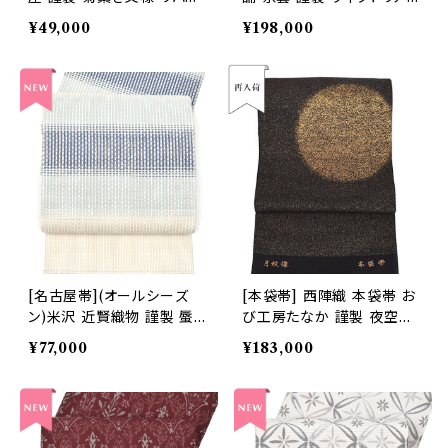
シブル 両面柄 小袋 正絹 日
デザイン 天然石糸 子猫鍵
¥49,000
¥198,000
本製(商品番号:22497)
しっぽ 九寸帯 正絹 日本製
(商品番号:21669a)
[名古屋帯](オールシーズ
[本袋帯] 西陣織 本袋帯 お
ン)米沢 近賢織物 謹製 蜃
び工房たなか 謹製 夜空の
気楼 オーロラ 八寸帯 絹×
月文様 砂子金帯 正絹 日本
¥77,000
¥183,000
和紙 日本製(商品番号:225
製(商品番号:15328)
16)