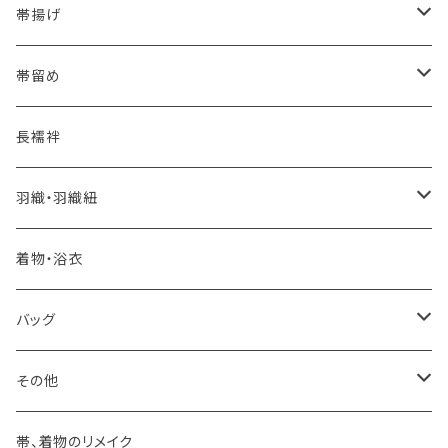
夏・単衣用(夏帯)
格ある夏の名古屋帯（都の絽綴れ）
- 西陣織
- おびやオリジナル
帯揚げ
夏・単衣用(夏帯)
おとなの浴衣(有松 鳴海絞り)
- 紬帯・自然布
- 細平唐組 (7mmスリム帯締め)
- おびやオリジナル
帯留め
自宅で洗える！本麻長襦袢
- 琉球帯
- 田中節子
- 京都 三浦清商店
-おびやオリジナル
長襦袢
憧れの高級カジュアル帯
- 染め帯
- 大津工房 荒尾ちどり
羽織・羽織紐
河合美術織物 訪問着に合わせる袋帯
- 袋帯・洒落袋帯
-おびやオリジナル
着物・浴衣
訪問着に合わせるフォーマル帯
- 名古屋帯
バッグ
八寸名古屋帯 (松葉仕立て)
３万円台♪高見え袋帯・名古屋帯
- オールシーズン帯
-おびやオリジナル
その他
- 夏帯
-おびやオリジナル
帯、着物のリメイク