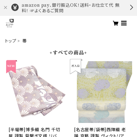
amazon pay、銀行振込OK！送料・お仕立て代 無
料！ ☞よくあるご質問
トップ
帯
+すべての商品+
[半幅帯]博多織 名門 千切
[名古屋帯/袋帯]西陣織 老
屋 謹製 菊繋ぎ文様 リバー
舗 京藝 謹製 ヴィクトリア・