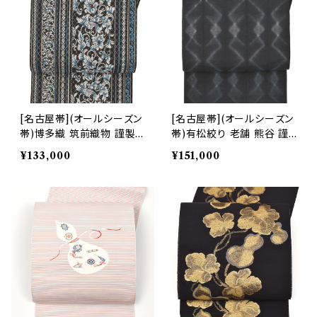
[名古屋帯](オールシーズン
[名古屋帯](オールシーズン
帯)博多織 筑前織物 謹製
帯)有松絞り 老舗 熊谷 謹
捩れ組織 八寸帯 正絹 日本
製『滲月』糸縫い絞り 芭蕉
¥133,000
¥151,000
製(商品番号:22086)
糸/苧麻糸 九寸帯 日本製
(商品番号:21922)