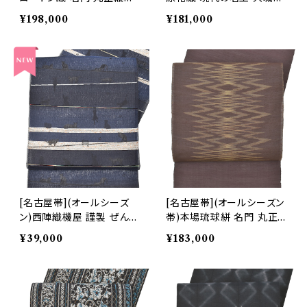
謹製『marumasa.fab』八
夫 作 手織り 八寸帯 正絹
¥198,000
¥181,000
寸帯 正絹 日本製(商品番
日本製(商品番号:22506)
号:22194)
[名古屋帯](オールシーズ
[名古屋帯](オールシーズン
ン)西陣織機屋 謹製 ぜんま
帯)本場琉球絣 名門 丸正
い段 ねこ散歩 九寸帯 正絹
織物 謹製 九寸帯 正絹 日
¥39,000
¥183,000
日本製(商品番号:22459)
本製(商品番号:21262)