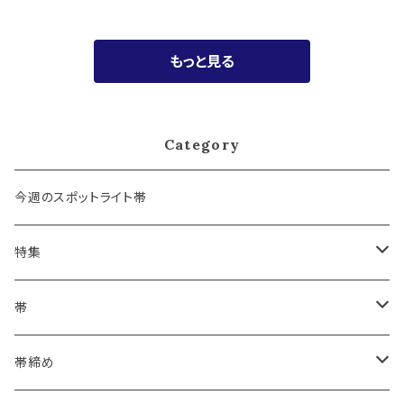
もっと見る
Category
今週のスポットライト帯
特集
浴衣にも！夏の帯揚げ
帯
海のいろ ～sea-green～
- 博多帯
帯締め