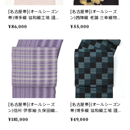
[名古屋帯](オールシーズン
[名古屋帯](オールシーズ
帯)博多織 協和織工場 謹
ン)西陣織 老舗 三幸織物
製 瓢箪 吉祥文 八寸帯 正
謹製 瓢箪文様 箔金糸 九寸
¥86,000
¥55,000
絹 日本製(商品番号:2238
帯 正絹 日本製(商品番号:2
2)
2410)
[名古屋帯](オールシーズ
[名古屋帯](オールシーズン
ン)信州 伊那紬 久保田織染
帯)博多織 協和織工場 謹
工業 謹製 手織り 九寸帯
製 八寸帯 正絹 日本製(商
¥181,000
¥49,000
正絹 日本製(商品番号:224
品番号:22491)
00)