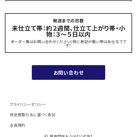
- 角帯
博多織 黒木織物
発送までの日数
- 力士の帯(幅広・長尺)
有松 鳴海絞り 熊谷
未仕立て帯：約２週間、仕立て上がり帯・小
物：３～５日以内
夏用
- 振袖の帯・ママ振り・振袖用袋帯
『marumasa.fab』丸正織物
オーダー等はお問い合わせください（特に表記が無い帯は未仕立てで
す）
お値段以上の振袖帯（３万円台）
お問い合わせ
ワンランク上の振袖帯（オーダー商品）
プライバシーポリシー
特定商取引法に基づく表記
会員規約
© 帯専門店おびや【公式店】