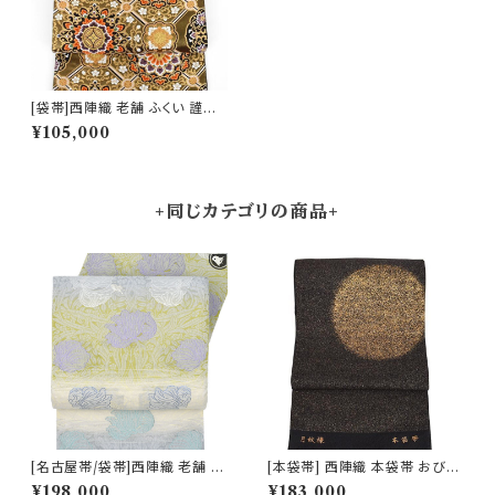
[袋帯]西陣織 老舗 ふくい 謹製
唐織錦 蜀江華文【ママ振袖/ママ
¥105,000
振り】正絹 日本製(商品番号:15
835) フォーマル・礼装用 金銀
訪問着 留袖 七五三 入学 卒業
初釜
+同じカテゴリの商品+
[名古屋帯/袋帯]西陣織 老舗 京
[本袋帯] 西陣織 本袋帯 おび工
藝 謹製 ヴィクトリア・デザイン
房たなか 謹製 夜空の月文様 砂
¥198,000
¥183,000