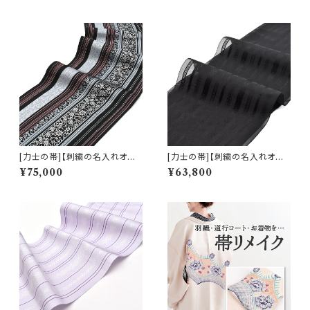
l) ※お届けまで２ヶ月前後
[力士の帯]【刺繍の名入れオプ
[力士の帯]【刺繍の名入れオプ
ション有】博多織 黒木織物 謹製
ション有】博多帯(夏用) 黒木織
¥75,000
¥63,800
小唐花 金印 正絹 日本製 力士
物 謹製 紗献上『漆黒』五献上柄
用 角帯(商品番号:1752r)
紗 もじり織 金印 正絹 日本製
力士用 角帯(商品番号:22331r)