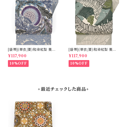
[袋帯](単衣/夏)和染紅型 栗山
[袋帯](単衣/夏)和染紅型 栗山
吉三郎 謹製 アザミ 本麻 日本
吉三郎 謹製 芭蕉葉 本麻 日本
¥117,900
¥117,900
製(商品番号:22389)
製(商品番号:22388)
10%OFF
10%OFF
+最近チェックした商品+