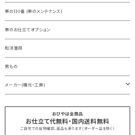
- 半幅帯
-フィカレ
帯の110番 (帯のメンテナンス)
- 大人兵児帯
帯のお仕立てオプション
- おびやオリジナル・別注
和洋兼用
- オーダー帯
男もの
- 京袋帯・開き仕立て
メーカー(機元・工房)
- 仕立て上がり
京丹後 ワタマサ
おびやは全商品
お仕立て代無料・国内送料無料
- 新古帯、中古・リサイクル帯 (メンテナンス済み)
博多織 西村織物
ご自宅での反物確認、返品も承ります（オーダー品を除く）