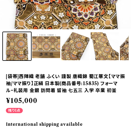
1
/8
[袋帯]西陣織 老舗 ふくい 謹製 唐織錦 蜀江華文【ママ振
袖/ママ振り】正絹 日本製(商品番号:15835) フォーマ
ル・礼装用 金銀 訪問着 留袖 七五三 入学 卒業 初釜
¥105,000
残り1点
International shipping available