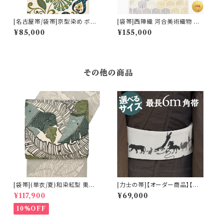
[名古屋帯/袋帯]京型染め ボタ
[袋帯]西陣織 河合美術織物 謹
ニカル文様 京丹後産帯地 九寸
製 雅び彩取亀甲文 正絹 日本製
¥85,000
¥155,000
帯 正絹 日本製(商品番号:2239
(商品番号:22117) フォーマル・
0)
礼装用 金銀 訪問着 留袖 七五
三 入学 卒業 初釜
その他の商品
[袋帯](単衣/夏)和染紅型 栗山
[力士の帯]【オーダー商品】【刺
吉三郎 謹製 芭蕉葉 本麻 日本
繍の名入れオプション有】西陣
¥117,900
¥69,000
製(商品番号:22388)
織 老舗機屋 謹製 京友禅切り絵
作家 図案『干支』正絹 日本製
10%OFF
力士用 角帯(商品番号:18881m