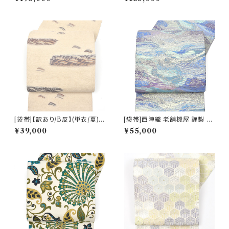
天然石糸 子猫鍵しっぽ 九寸帯
子金帯 正絹 日本製(商品番号:1
正絹 日本製(商品番号:21669
5328)
a)
[袋帯]【訳あり/B反】(単衣/夏)
[袋帯]西陣織 老舗機屋 謹製 金
西陣織 老舗 加納幸 謹製 さざ
華山織 正絹 日本製(商品番号:2
¥39,000
¥55,000
波文様 正絹 日本製(商品番号:2
2460)
1907)