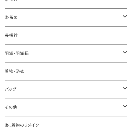
夏・単衣用(夏帯)
おとなの浴衣(有松 鳴海絞り)
- 紬帯・自然布
- 細平唐組 (7mmスリム帯締め)
- おびやオリジナル
帯留め
自宅で洗える！本麻長襦袢
- 琉球帯
- 田中節子
- 京都 三浦清商店
-おびやオリジナル
長襦袢
憧れの高級カジュアル帯
- 染め帯
- 大津工房 荒尾ちどり
羽織・羽織紐
河合美術織物 訪問着に合わせる袋帯
- 袋帯・洒落袋帯
-おびやオリジナル
着物・浴衣
訪問着に合わせるフォーマル帯
- 名古屋帯
バッグ
八寸名古屋帯 (松葉仕立て)
３万円台♪高見え袋帯・名古屋帯
- オールシーズン帯
-おびやオリジナル
その他
- 夏帯
-おびやオリジナル
帯、着物のリメイク