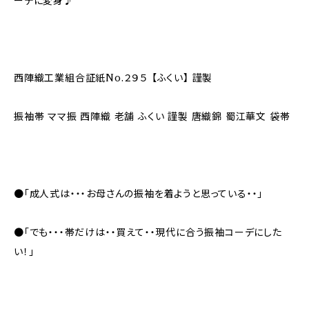
ーデに変身♪
西陣織工業組合証紙No.２９５ 【ふくい】 謹製
振袖帯 ママ振 西陣織 老舗 ふくい 謹製 唐織錦 蜀江華文 袋帯
●「成人式は・・・お母さんの振袖を着ようと思っている・・」
●「でも・・・帯だけは・・買えて・・現代に合う振袖コーデにした
い！」