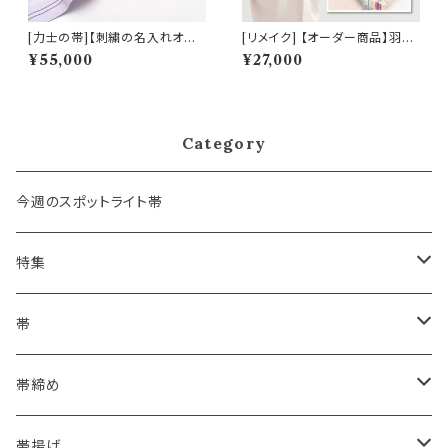
[力士の帯]【刺繍の名入れオプ
[リメイク] 【オーダー商品】羽
ション有】博多帯 黒木織物 謹製
織・着物・道行コートを名古屋帯
¥55,000
¥27,000
五献上柄 金印 本場筑前博多織
にリメイク！国内縫製 (商品番
正絹 日本製 力士用 角帯 (商品
号:remake)
番号:21270r)
Category
今週のスポットライト帯
特集
浴衣にも！夏の帯揚げ
帯
海のいろ ～sea-green～
- 博多帯
帯締め
夏・単衣用(夏帯)
格ある夏の名古屋帯（都の絽綴れ）
- 西陣織
- おびやオリジナル
帯揚げ