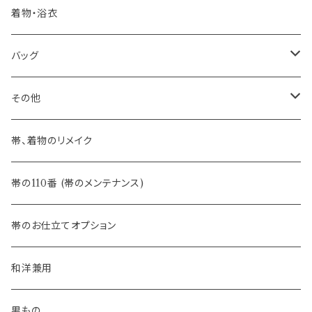
河合美術織物 訪問着に合わせる袋帯
- 袋帯・洒落袋帯
-おびやオリジナル
着物・浴衣
訪問着に合わせるフォーマル帯
- 名古屋帯
バッグ
八寸名古屋帯 (松葉仕立て)
３万円台♪高見え袋帯・名古屋帯
- オールシーズン帯
-おびやオリジナル
その他
- 夏帯
-おびやオリジナル
帯、着物のリメイク
- 半幅帯
-フィカレ
帯の110番 (帯のメンテナンス)
- 大人兵児帯
帯のお仕立てオプション
- おびやオリジナル・別注
和洋兼用
- オーダー帯
男もの