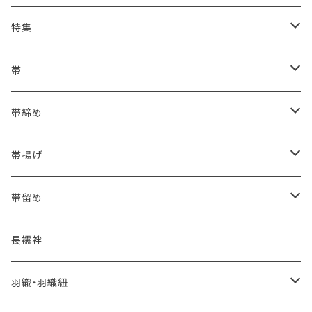
特集
浴衣にも！夏の帯揚げ
帯
海のいろ ～sea-green～
- 博多帯
帯締め
夏・単衣用(夏帯)
格ある夏の名古屋帯（都の絽綴れ）
- 西陣織
- おびやオリジナル
帯揚げ
夏・単衣用(夏帯)
おとなの浴衣(有松 鳴海絞り)
- 紬帯・自然布
- 細平唐組 (7mmスリム帯締め)
- おびやオリジナル
帯留め
自宅で洗える！本麻長襦袢
- 琉球帯
- 田中節子
- 京都 三浦清商店
-おびやオリジナル
長襦袢
憧れの高級カジュアル帯
- 染め帯
- 大津工房 荒尾ちどり
羽織・羽織紐