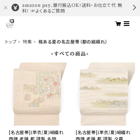
amazon pay、銀行振込OK！送料・お仕立て代 無
料！ ☞よくあるご質問
トップ
特集
格ある夏の名古屋帯（都の絽綴れ）
+すべての商品+
[名古屋帯](単衣/夏)絽綴れ
[名古屋帯](単衣/夏)絽綴れ
西陣 老舗 都 謹製 名物裂
西陣 老舗 都 謹製 夕霧 八