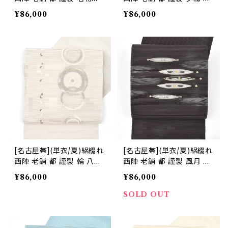
八寸帯 正絹 日本製(商品番
寸帯 正絹 日本製(商品番
¥86,000
¥86,000
号:22372)
号:22371)
[名古屋帯](単衣/夏)絽綴れ
[名古屋帯](単衣/夏)絽綴れ
西陣 老舗 都 謹製 輪 八寸
西陣 老舗 都 謹製 風月 八
帯 正絹 日本製(商品番号:2
寸帯 正絹 日本製(商品番
¥86,000
¥86,000
2369)
号:22370)
SOLD OUT