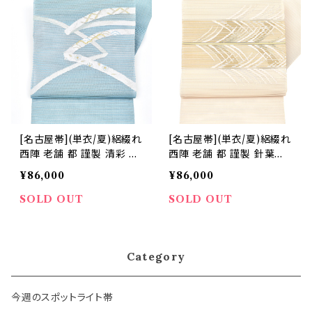
[名古屋帯](単衣/夏)絽綴れ
[名古屋帯](単衣/夏)絽綴れ
西陣 老舗 都 謹製 清彩 八
西陣 老舗 都 謹製 針葉樹
寸帯 正絹 日本製(商品番
八寸帯 正絹 日本製(商品番
¥86,000
¥86,000
号:22368)
号:22367)
SOLD OUT
SOLD OUT
Category
今週のスポットライト帯