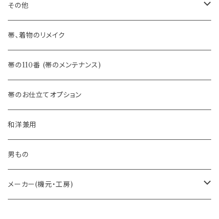
八寸名古屋帯 (松葉仕立て)
３万円台♪高見え袋帯・名古屋帯
- オールシーズン帯
-おびやオリジナル
その他
- 夏帯
-おびやオリジナル
帯、着物のリメイク
- 半幅帯
-フィカレ
帯の110番 (帯のメンテナンス)
- 大人兵児帯
帯のお仕立てオプション
- おびやオリジナル・別注
和洋兼用
- オーダー帯
男もの
- 京袋帯・開き仕立て
メーカー(機元・工房)
- 仕立て上がり
京丹後 ワタマサ