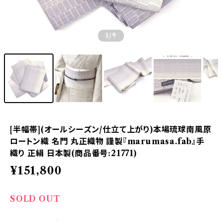
1
/9
[半幅帯](オールシーズン/仕立て上がり)本場琉球南風原
ロートン織 名門 丸正織物 謹製『marumasa.fab』手
織り 正絹 日本製(商品番号:21771)
¥151,800
SOLD OUT