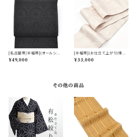
[名古屋帯/半幅帯](オールシー
[半幅帯](お仕立て上がり)博多
ズン)西陣織機屋 謹製 墨黒 華
織 名門 黒木織物 謹製 ダマスク
¥49,000
¥33,000
装飾文様 九寸帯 正絹 日本製
文様 正絹 麻 日本製(商品番号:
(商品番号:22493)
21657)
その他の商品