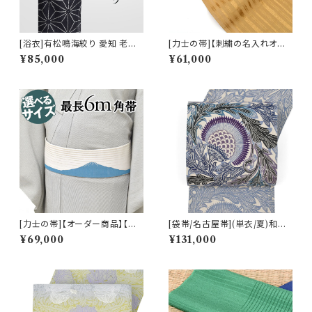
[浴衣]有松鳴海絞り 愛知 老舗
[力士の帯]【刺繍の名入れオプ
熊谷 謹製『滲月』鹿の子絞り 綿
ション有】博多帯(夏用)黒木織物
¥85,000
¥61,000
(商品番号:22265)
謹製 紗献上『金茶』五献上柄 紗
もじり織 金印 正絹 日本製 力士
用 角帯(商品番号:1842r)
[力士の帯]【オーダー商品】【刺
[袋帯/名古屋帯](単衣/夏)和染
繍の名入れオプション有】西陣
紅型 栗山吉三郎 謹製 アザミ
¥69,000
¥131,000
織 老舗機屋 謹製 京友禅切り絵
本麻 日本製(商品番号:22389)
作家 図案『青富士』正絹 日本製
力士用 角帯(商品番号:18788
mlb) ※お届けまで２ヶ月前後