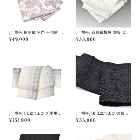
[半幅帯]博多織 名門 千切屋 謹
[半幅帯] 西陣織機屋 謹製 ぜん
製 菊繋ぎ文様 リバーシブル 両
まい紬 正絹 日本製(商品番号:1
¥49,000
¥33,000
面柄 小袋 正絹 日本製(商品番
7046)
号:22497)
[半幅帯](仕立て上がり)本場琉
[半幅帯](お仕立て上がり)博多
球南風原 ロートン織 名門 丸正
織 名門 黒木織物 謹製 ダマスク
¥151,800
¥33,000
織物 謹製『marumasa.fab』手
文様 正絹 麻 日本製(商品番号:
織り 正絹 日本製(商品番号:22
21656)
452)