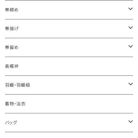
海のいろ ～sea-green～
- 博多帯
帯締め
夏・単衣用(夏帯)
格ある夏の名古屋帯（都の絽綴れ）
- 西陣織
- おびやオリジナル
帯揚げ
夏・単衣用(夏帯)
おとなの浴衣(有松 鳴海絞り)
- 紬帯・自然布
- 細平唐組 (7mmスリム帯締め)
- おびやオリジナル
帯留め
自宅で洗える！本麻長襦袢
- 琉球帯
- 田中節子
- 京都 三浦清商店
-おびやオリジナル
長襦袢
憧れの高級カジュアル帯
- 染め帯
- 大津工房 荒尾ちどり
羽織・羽織紐
河合美術織物 訪問着に合わせる袋帯
- 袋帯・洒落袋帯
-おびやオリジナル
着物・浴衣
訪問着に合わせるフォーマル帯
- 名古屋帯
バッグ