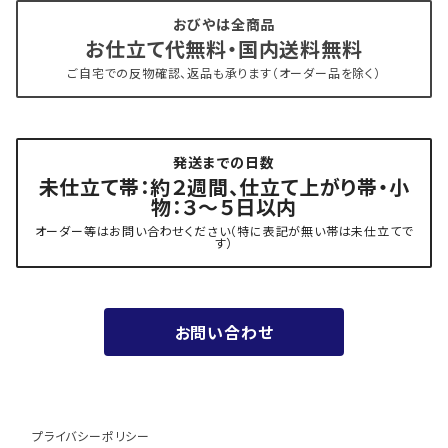
おびやは全商品
お仕立て代無料・国内送料無料
- 新古帯、中古・リサイクル帯 (メンテナンス済み)
博多織 西村織物
ご自宅での反物確認、返品も承ります（オーダー品を除く）
- 角帯
博多織 黒木織物
発送までの日数
- 力士の帯(幅広・長尺)
有松 鳴海絞り 熊谷
未仕立て帯：約２週間、仕立て上がり帯・小
物：３～５日以内
夏用
- 振袖の帯・ママ振り・振袖用袋帯
『marumasa.fab』丸正織物
オーダー等はお問い合わせください（特に表記が無い帯は未仕立てで
す）
お値段以上の振袖帯（３万円台）
お問い合わせ
ワンランク上の振袖帯（オーダー商品）
プライバシーポリシー