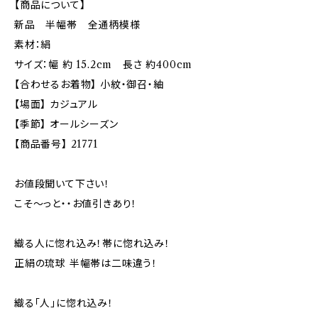
【商品について】
新品 半幅帯 全通柄模様
素材：絹
サイズ：幅 約 15.2cm 長さ 約400cm
【合わせるお着物】 小紋・御召・紬
【場面】 カジュアル
【季節】 オールシーズン
【商品番号】 21771
お値段聞いて下さい！
こそ～っと・・お値引きあり！
織る人に惚れ込み！帯に惚れ込み！
正絹の琉球 半幅帯は二味違う！
織る「人」に惚れ込み！