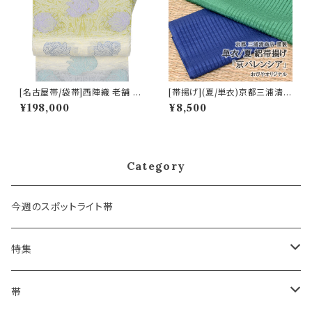
[名古屋帯/袋帯]西陣織 老舗 京
[帯揚げ](夏/単衣)京都三浦清商
藝 謹製 ヴィクトリア・デザイン
店 謹製『京バレンシア』正絹 日
¥198,000
¥8,500
天然石糸 子猫鍵しっぽ 九寸帯
本製(商品番号:17573)
正絹 日本製(商品番号:21669
a)
Category
今週のスポットライト帯
特集
浴衣にも！夏の帯揚げ
帯