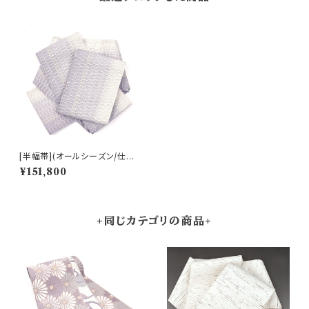
[半幅帯](オールシーズン/仕立
て上がり)本場琉球南風原 ロー
¥151,800
トン織 名門 丸正織物 謹製『ma
rumasa.fab』手織り 正絹 日本
製(商品番号:21771)
+同じカテゴリの商品+