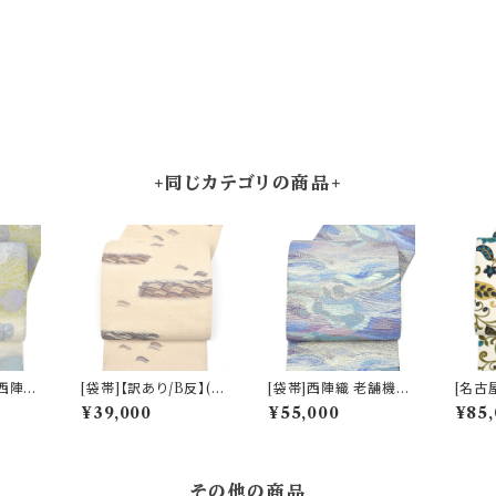
+同じカテゴリの商品+
]西陣織
[袋帯]【訳あり/B反】(単
[袋帯]西陣織 老舗機屋
[名古
ヴィクト
衣/夏)西陣織 老舗 加納
謹製 金華山織 正絹 日
め ボ
¥39,000
¥55,000
¥85,
天然石糸
幸 謹製 さざ波文様 正
本製(商品番号:22460)
後産帯
寸帯 正
絹 日本製(商品番号:21
日本製
号:21
907)
0)
その他の商品