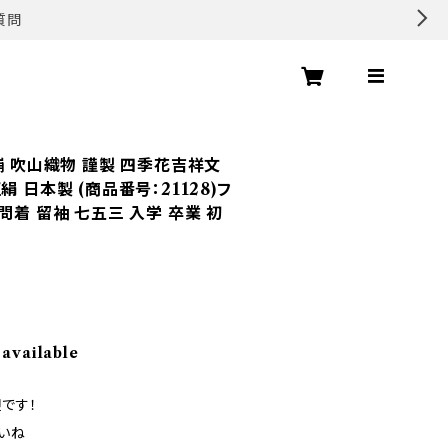
質問
舗 吹山織物 謹製 四季花吉祥文
 日本製 (商品番号：21128)フ
問着 留袖 七五三 入学 卒業 初
 available
です！
いね