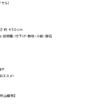
ダイヤル）
絹
さ 約 ４５０ｃｍ
袖・訪問着・付下げ・無地・小紋・御召
袖や
おススメ！
【吹山織物】