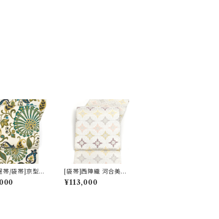
屋帯/袋帯]京型染
[袋帯]西陣織 河合美術
タニカル文様 京丹
織物 謹製 唐織り 能寿
000
¥113,000
地 九寸帯 正絹
笹竜胆七宝文(白銀ベ
(商品番号:2239
ース)正絹 日本製(商品
番号:19326) フォーマ
ル・礼装用 銀 訪問着 留
袖 七五三 入学 卒業 初