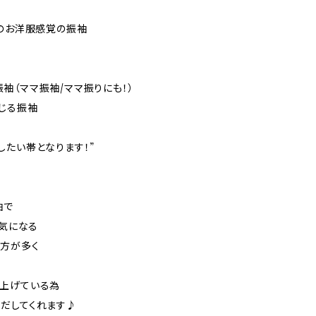
代のお洋服感覚の振袖
袖（ママ振袖/ママ振りにも！）
じる振袖
したい帯となります！”
袖で
囲気になる
る方が多く
り上げている為
だしてくれます♪