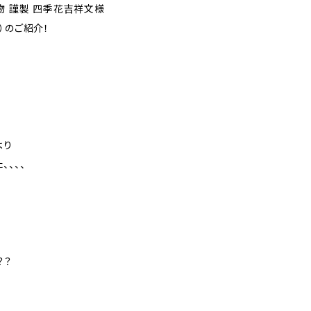
物 謹製 四季花吉祥文様
）のご紹介！
より
、、、
？？