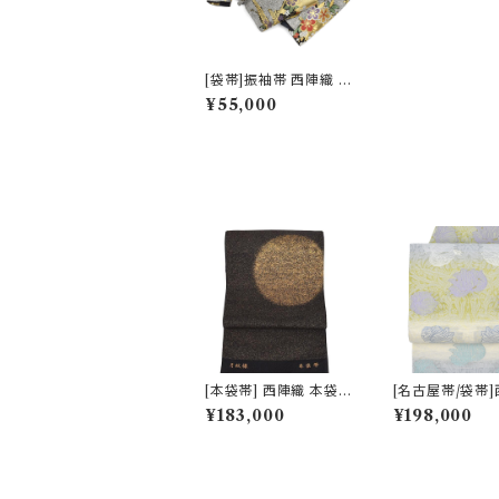
[袋帯]振袖帯 西陣織 老
舗 吹山織物 謹製 四季
¥55,000
花吉祥文様【ママ振袖/
ママ振り】正絹 日本製
(商品番号：21128)フォ
ーマル・礼装用 金銀 訪
問着 留袖 七五三 入学
卒業 初釜
[本袋帯] 西陣織 本袋帯
[名古屋帯/袋帯
おび工房たなか 謹製
老舗 京藝 謹製 
¥183,000
¥198,000
夜空の月文様 砂子金帯
リア・デザイン 
正絹 日本製(商品番号:
子猫鍵しっぽ 九
15328)
絹 日本製(商品番
669a)