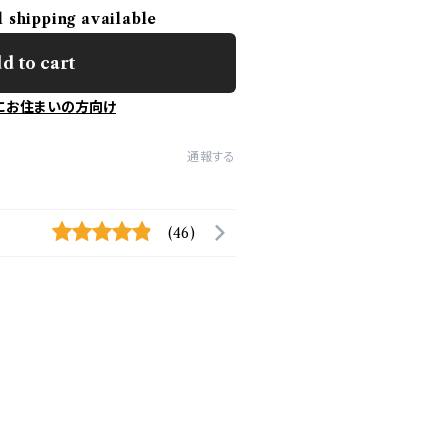
l shipping available
d to cart
にお住まいの方向け
通報する
(46)