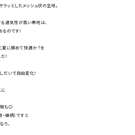
サラッとしたメッシュ状の生地。
ける通気性が高い帯地は、
あるのです！
に夏に締めて快適か？を
た！
しだいで自由変化！
スに
表現も◎
地・線柄）ですと
なり、