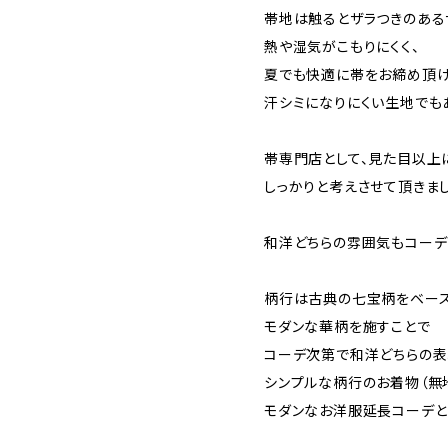
帯地は触るとザラつきのある
熱や湿気がこもりにくく、
夏でも快適に帯をお締め頂
汗シミになりにくい生地でも
帯専門店として、見た目以上
しっかりと考えさせて頂きまし
和洋どちらの雰囲気もコーデ
柄行は古典の七宝柄をベー
モダンな華柄を施すことで
コーデ次第で和洋どちらの
シンプルな柄行のお着物（無
モダンなお洋服延長コーデと