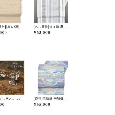
屋帯](単衣/夏)栃
[名古屋帯]博多織 黒木
天然柿渋染め 変
織物 謹製 献上独鈷 八
000
¥63,000
け紬 九寸帯 正
寸帯 正絹 日本製(商品
本製(商品番号:22
番号:22108)
め]フランス ウィリ
[袋帯]西陣織 老舗機屋
房 謹製『象と妖
謹製 金華山織 正絹 日
00
¥55,000
/ファインピュータ
本製(商品番号:22460)
番号:19342)