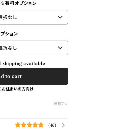
) ※有料オプション
選択なし
オプション
選択なし
l shipping available
d to cart
にお住まいの方向け
通報する
(46)