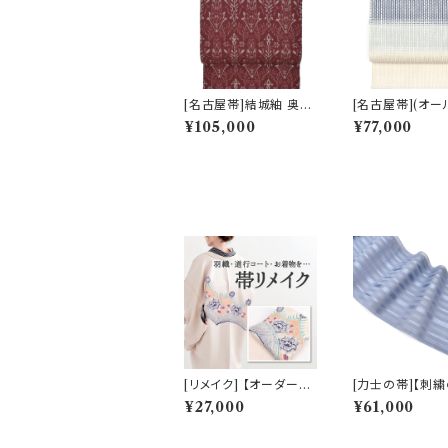
[名古屋帯]結城紬 奥順
[名古屋帯](オー
謹製 型紙捺染絣 装飾
ズン)米沢 近賢織
¥105,000
¥77,000
華文 八寸帯 正絹 日本
製 蜃気楼 オーロ
製(商品番号:22496)
寸帯 絹×和紙 
(商品番号:22516
[リメイク] 【オーダー商
[力士の帯]【刺
品】羽織・着物・道行コ
れオプション有】
¥27,000
¥61,000
ートを名古屋帯にリメイ
(夏用) 黒木織物
ク！国内縫製 (商品番
紗献上『紅掛空』
号:remake)
柄 もじり織 金印