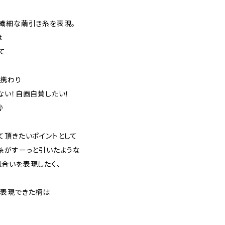
繊細な繭引き糸を表現。
は
て
ら携わり
ない！自画自賛したい！
♪
て頂きたいポイントとして
糸がすーっと引いたような
合いを表現したく、
し表現できた柄は