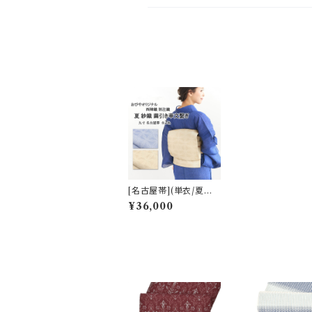
[名古屋帯](単衣/夏帯)
西陣織 和のレース 膨
¥36,000
れ織り 繭引き華文繋ぎ
九寸帯 ※夏芯サービ
ス！ 正絹 日本製(商品
番号:14903)