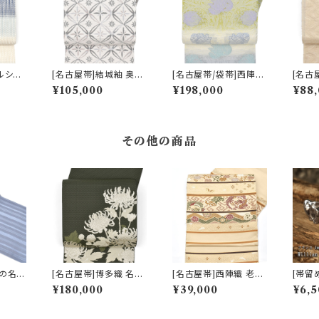
ルシー
[名古屋帯]結城紬 奥順
[名古屋帯/袋帯]西陣織
[名古
物 謹
謹製 型紙捺染絣 七宝
老舗 京藝 謹製 ヴィクト
尾紬 
¥105,000
¥198,000
¥88,
ラ 八
文様 八寸帯 正絹 日本
リア・デザイン 天然石糸
わり透
日本製
製(商品番号:22495)
子猫鍵しっぽ 九寸帯 正
絹 日
)
絹 日本製(商品番号:21
503)
669a)
その他の商品
繍の名入
[名古屋帯]博多織 名門
[名古屋帯]西陣織 老舗
[帯留
博多帯
西村織物 謹製 花むす
鹿子井山田 謹製 九寸
アム工
¥180,000
¥39,000
¥6,5
 謹製
び 12枚朱子 寿菊 八寸
帯 正絹 日本製(商品番
精』錫
五献上
帯 正絹 日本製(商品番
号:22484)
ー(商品
 正絹
号:22437)