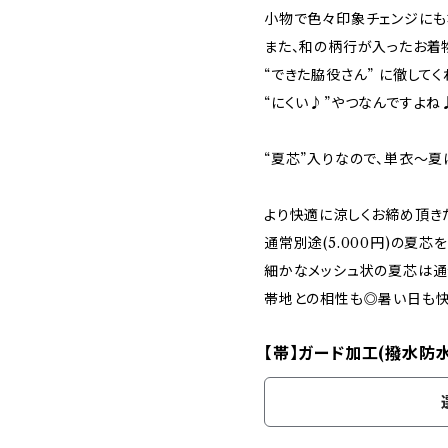
小物で色々印象チェンジにも
また、和の柄行が入ったお着
“できた脇役さん” に徹してく
“にくい♪”やつなんですよね
“夏芯”入りなので、単衣～夏
より快適に涼しくお締め頂き
通常別途(5.000円)の夏
細かなメッシュ状の夏芯は通
帯地との相性も◎暑い日も快
【帯】ガード加工(撥水防