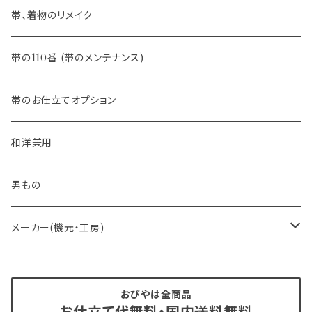
- 夏帯
-おびやオリジナル
帯、着物のリメイク
- 半幅帯
-フィカレ
帯の110番 (帯のメンテナンス)
- 大人兵児帯
帯のお仕立てオプション
- おびやオリジナル・別注
和洋兼用
- オーダー帯
男もの
- 京袋帯・開き仕立て
メーカー(機元・工房)
- 仕立て上がり
京丹後 ワタマサ
おびやは全商品