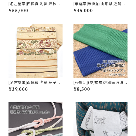
[名古屋帯]西陣織 刺繍 錦秋の
[半幅帯]米沢紬 山形県 近賢織
香 九寸帯 正絹 日本製(商品番
物 謹製 絹 和紙 日本製(商品番
¥55,000
¥45,000
号:21643)
号:22468)
[名古屋帯]西陣織 老舗 鹿子井
[帯揚げ](夏/単衣)京都三浦清商
山田 謹製 九寸帯 正絹 日本製
店 謹製『京バレンシア』正絹 日
¥39,000
¥8,500
(商品番号:22484)
本製(商品番号:17573)