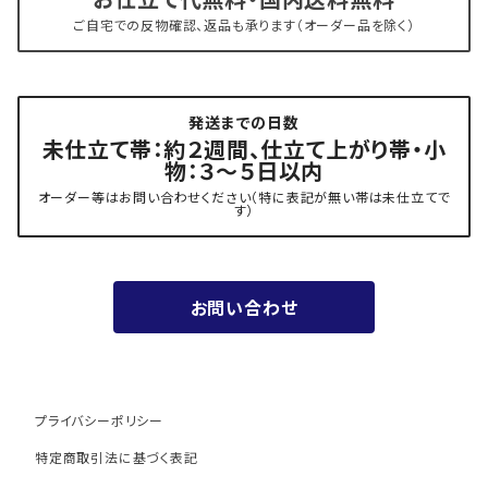
お仕立て代無料・国内送料無料
- 新古帯、中古・リサイクル帯 (メンテナンス済み)
博多織 西村織物
ご自宅での反物確認、返品も承ります（オーダー品を除く）
- 角帯
博多織 黒木織物
発送までの日数
- 力士の帯(幅広・長尺)
有松 鳴海絞り 熊谷
未仕立て帯：約２週間、仕立て上がり帯・小
物：３～５日以内
夏用
- 振袖の帯・ママ振り・振袖用袋帯
『marumasa.fab』丸正織物
オーダー等はお問い合わせください（特に表記が無い帯は未仕立てで
す）
お値段以上の振袖帯（３万円台）
お問い合わせ
ワンランク上の振袖帯（オーダー商品）
プライバシーポリシー
特定商取引法に基づく表記