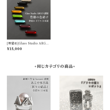
[帯留め]Glass Studio ARGO
謹製『豊穣の色硝子』ガラス(全8
¥15,000
色)日本製 (商品番号:8726)
+同じカテゴリの商品+