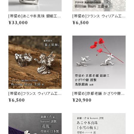
[帯留め]あこや本真珠 銀細工作
[帯留め]フランス ウィリアム工
家 kurumi 謹製『祈りの結晶』si
房 謹製『ブリキの箱とロボット』
¥33,000
¥6,500
lver925 社寺彫 日本製 (商品
錫/ファインピューター(商品番
番号:21210)
号:19343)
[帯留め]フランス ウィリアム工
[帯留め]京都老舗 かざりや鐐
房 謹製『象と妖精』錫/ファイン
謹製 銀細工『鳥獣戯画』日本製
¥6,500
¥20,900
ピューター(商品番号:19342)
(商品番号:17530)