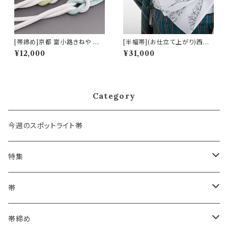
[帯締め]京都 富小路きねや 謹
[半幅帯](お仕立て上がり)西陣
製 洋角ぼかし 正絹 日本製 (商
織 老舗 おぐら 謹製 琳派 鳥獣
¥12,000
¥31,000
品番号:17555)
戯画 正絹 日本製 (商品番号:10
035)
Category
今週のスポットライト帯
特集
浴衣にも！夏の帯揚げ
帯
海のいろ ～sea-green～
- 博多帯
帯締め