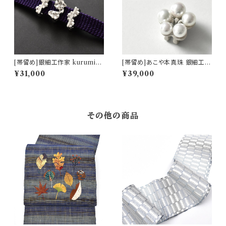
[帯留め]銀細工作家 kurumi
[帯留め]あこや本真珠 銀細工作
謹製『花筏』silver925 日本製
家 kurumi 謹製『小雪の梅珠』s
¥31,000
¥39,000
(商品番号:21209)
ilver925 銀 パール 日本製(商
品番号:21906)
その他の商品