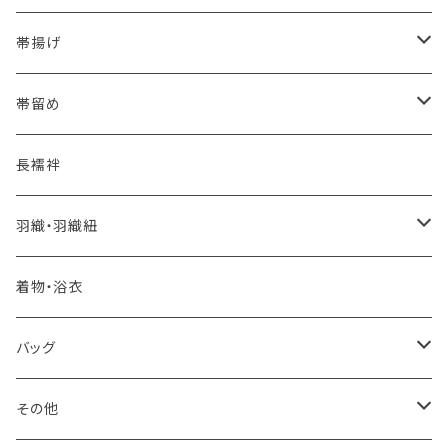
夏・単衣用(夏帯)
格ある夏の名古屋帯（都の絽綴れ）
- 西陣織
- おびやオリジナル
帯揚げ
夏・単衣用(夏帯)
おとなの浴衣(有松 鳴海絞り)
- 紬帯・自然布
- 細平唐組 (7mmスリム帯締め)
- おびやオリジナル
帯留め
自宅で洗える！本麻長襦袢
- 琉球帯
- 田中節子
- 京都 三浦清商店
-おびやオリジナル
長襦袢
憧れの高級カジュアル帯
- 染め帯
- 大津工房 荒尾ちどり
羽織・羽織紐
河合美術織物 訪問着に合わせる袋帯
- 袋帯・洒落袋帯
-おびやオリジナル
着物・浴衣
訪問着に合わせるフォーマル帯
- 名古屋帯
バッグ
八寸名古屋帯 (松葉仕立て)
３万円台♪高見え袋帯・名古屋帯
- オールシーズン帯
-おびやオリジナル
その他