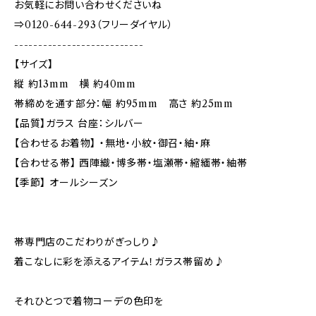
お気軽にお問い合わせくださいね
⇒0120-644-293（フリーダイヤル）
---------------------------
【サイズ】
縦 約13mm 横 約40mm
帯締めを通す部分：幅 約95mm 高さ 約25mm
【品質】ガラス 台座：シルバー
【合わせるお着物】 ・無地・小紋・御召・紬・麻
【合わせる帯】 西陣織・博多帯・塩瀬帯・縮緬帯・紬帯
【季節】 オールシーズン
帯専門店のこだわりがぎっしり♪
着こなしに彩を添えるアイテム！ガラス帯留め♪
それひとつで着物コーデの色印を