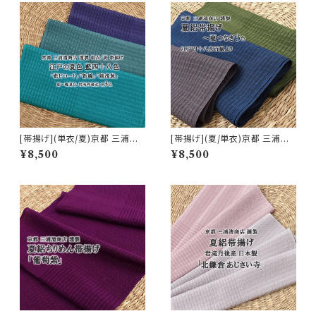
[帯揚げ](単衣/夏)京都 三浦清
[帯揚げ](夏/単衣)京都 三浦清
商店 謹製『江戸の夏色 藍四十
商店 謹製 江戸四十八茶鼠『夏
¥8,500
¥8,500
八色』岩滝丹後ちりめん 夏絽(商
つなぎ３色』ちりめん丹後産 正
品番号:20841)
絹 (商品番号:15001)