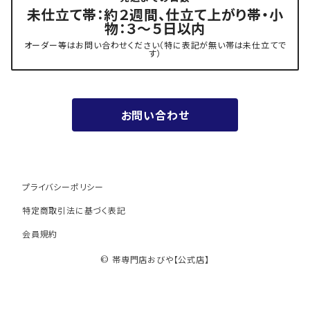
- 力士の帯(幅広・長尺)
有松 鳴海絞り 熊谷
未仕立て帯：約２週間、仕立て上がり帯・小
物：３～５日以内
夏用
- 振袖の帯・ママ振り・振袖用袋帯
『marumasa.fab』丸正織物
オーダー等はお問い合わせください（特に表記が無い帯は未仕立てで
す）
お値段以上の振袖帯（３万円台）
お問い合わせ
ワンランク上の振袖帯（オーダー商品）
プライバシーポリシー
特定商取引法に基づく表記
会員規約
© 帯専門店おびや【公式店】