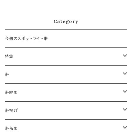
番号:19325) フォーマル・礼装
用 銀 訪問着 留袖 七五三 入学
卒業 初釜
Category
今週のスポットライト帯
特集
浴衣にも！夏の帯揚げ
帯
海のいろ ～sea-green～
- 博多帯
帯締め
夏・単衣用(夏帯)
格ある夏の名古屋帯（都の絽綴れ）
- 西陣織
- おびやオリジナル
帯揚げ
夏・単衣用(夏帯)
おとなの浴衣(有松 鳴海絞り)
- 紬帯・自然布
- 細平唐組 (7mmスリム帯締め)
- おびやオリジナル
帯留め