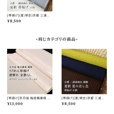
[帯揚げ](夏/単衣)京都 三浦清
商店 謹製 岩滝丹後ちりめん(商
¥8,500
品番号:4649)
+同じカテゴリの商品+
[帯揚げ]京丹後 梅徳機業場 謹
[帯揚げ](夏/単衣)京都 三浦清
製 金散らし『ホワイトシャンパン
商店 謹製『夏の差し色』岩滝丹
¥13,000
¥8,500
ゴールド』京丹後産 正絹(商品番
後ちりめん(商品番号:7460)
号:16924)