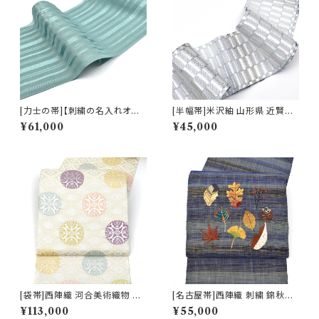
[力士の帯]【刺繍の名入れオプ
[半幅帯]米沢紬 山形県 近賢織
ション有】博多帯(夏用) 黒木織
物 謹製 絹 和紙 日本製(商品番
¥61,000
¥45,000
物 謹製 紗献上『山藍』五献上柄
号:22468)
もじり織 金印 正絹 日本製 力士
用 角帯(商品番号:22238r)
[袋帯]西陣織 河合美術織物 謹
[名古屋帯]西陣織 刺繍 錦秋の
製 唐織り 能寿新小葵唐花丸文
香 九寸帯 正絹 日本製(商品番
¥113,000
¥55,000
(白銀ベース)正絹 日本製(商品
号:21643)