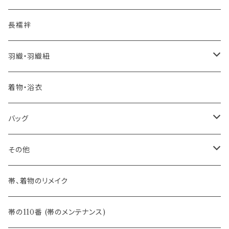
自宅で洗える！本麻長襦袢
- 琉球帯
- 田中節子
- 京都 三浦清商店
-おびやオリジナル
長襦袢
憧れの高級カジュアル帯
- 染め帯
- 大津工房 荒尾ちどり
羽織・羽織紐
河合美術織物 訪問着に合わせる袋帯
- 袋帯・洒落袋帯
-おびやオリジナル
着物・浴衣
訪問着に合わせるフォーマル帯
- 名古屋帯
バッグ
八寸名古屋帯 (松葉仕立て)
３万円台♪高見え袋帯・名古屋帯
- オールシーズン帯
-おびやオリジナル
その他
- 夏帯
-おびやオリジナル
帯、着物のリメイク
- 半幅帯
-フィカレ
帯の110番 (帯のメンテナンス)