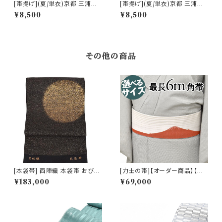
[帯揚げ](夏/単衣)京都 三浦清
[帯揚げ](夏/単衣)京都 三浦清
商店 謹製 『葡萄紫』ちりめん 丹
商店 謹製『北鎌倉 あじさい寺』
¥8,500
¥8,500
後産 正絹 (商品番号:15155)
岩滝丹後ちりめん(商品番号:20
617)
その他の商品
[本袋帯] 西陣織 本袋帯 おび工
[力士の帯]【オーダー商品】【刺
房たなか 謹製 夜空の月文様 砂
繍の名入れオプション有】西陣
¥183,000
¥69,000
子金帯 正絹 日本製(商品番号:1
織 老舗機屋 謹製 京友禅切り絵
5328)
作家 図案『赤富士』正絹 日本製
力士用 角帯(商品番号:18788
mla) ※お届けまで２ヶ月前後