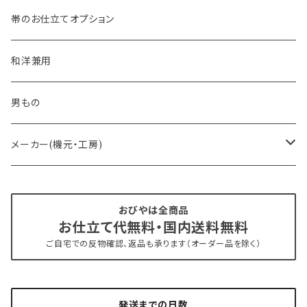
- 大人兵児帯
帯のお仕立てオプション
- おびやオリジナル・別注
和洋兼用
- オーダー帯
男もの
- 京袋帯・開き仕立て
メーカー(機元・工房)
- 仕立て上がり
京丹後 ワタマサ
おびやは全商品
お仕立て代無料・国内送料無料
- 新古帯、中古・リサイクル帯 (メンテナンス済み)
博多織 西村織物
ご自宅での反物確認、返品も承ります（オーダー品を除く）
- 角帯
博多織 黒木織物
発送までの日数