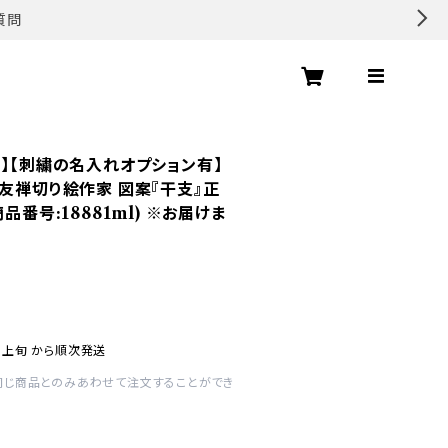
質問
品】【刺繍の名入れオプション有】
京友禅切り絵作家 図案『干支』正
品番号:18881ml) ※お届けま
月上旬 から順次発送
同じ商品とのみあわせて注文することができ