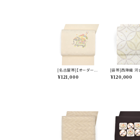
絵作家 図案『干支』正絹
日本製 力士用 角帯(商
品番号:18881ml) ※お
届けまで２ヶ月前後
[名古屋帯]【オーダー商
[袋帯]西陣織 
品】京都 きねや 謹製 型
織物 謹製 唐織り
¥121,000
¥120,000
染め 更紗象 九寸帯 正
大唐松七宝文 正
絹 日本製(商品番号:13
本製(商品番号:2
492)
6) フォーマル・
金銀 訪問着 留袖
三 入学 卒業 初