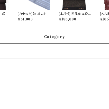
 京都老
[力士の帯]【刺繍の名入
[本袋帯] 西陣織 本袋帯
[名古
加工染
れオプション有】博多帯
おび工房たなか 謹製
謹製 
¥61,000
¥183,000
¥105
日本製
(夏用) 黒木織物 謹製
夜空の月文様 砂子金帯
華文 
)
紗献上『紅掛空』五献上
正絹 日本製(商品番号:
製(商品
柄 もじり織 金印 正絹
15328)
日本製 力士用 角帯(商
品番号:20687r)
Category