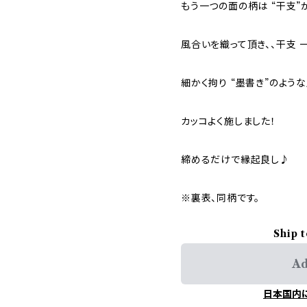
もう一つの面の柄は “干支”
風合いを織って頂き、、干支 
細かく拘り “墨書き”のよう
カッコよく施しました！
締めるだけで縁起良し♪
※裏表、同柄です。
Ship 
Ad
日本国内