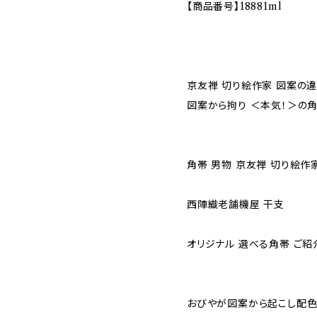
【商品番号】18881ml
京友禅 切り絵作家 図案の
図案から拘り ＜本気！＞の角
角帯 男物 京友禅 切り絵作
西陣織老舗機屋 干支
オリジナル 選べる角帯 ご紹
おびやが図案から起こし配色