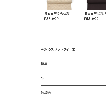
[名古屋帯](単衣/夏)栃
[名古屋帯]塩瀬
尾紬 天然柿渋染め 変
舗染屋 謹製 本
¥88,000
¥55,000
わり透け紬 九寸帯 正
め 九寸帯 正絹 
絹 日本製(商品番号:22
(商品番号:22477
503)
今週のスポットライト帯
特集
浴衣にも！夏の帯揚げ
帯
海のいろ ～sea-green～
- 博多帯
帯締め