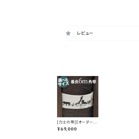
レビュー
[力士の帯]【オーダー商
品】【刺繍の名入れオプ
¥69,000
ション有】西陣織 老舗
機屋 謹製 京友禅切り