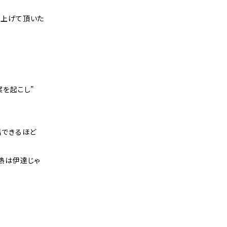
り上げて頂いた
案を起こし”
話できるほど
熱は伊達じゃ