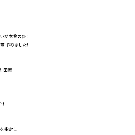
違いが本物の証！
帯 作りました！
家 図案
介！
を指定し