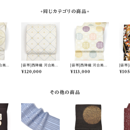
+同じカテゴリの商品+
河合美術
[袋帯]西陣織 河合美術
[袋帯]西陣織 河合美術
[袋帯
 能寿
織物 謹製 唐織り 能寿
織物 謹製 唐織り 能寿
い 謹
¥120,000
¥113,000
¥105
絹 日
七宝菱松文(銀ベース)
新小葵唐花丸文(白銀
涌文【
008
正絹 日本製(商品番号:
ベース)正絹 日本製(商
り】正
礼装用
19751) フォーマル・礼
品番号:19325) フォー
号:15
 七五
装用 金銀 訪問着 留袖
マル・礼装用 銀 訪問着
で２ヶ
釜
七五三 入学 卒業 初釜
留袖 七五三 入学 卒業
ル・礼
その他の商品
初釜
留袖 
初釜