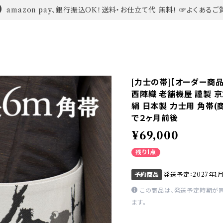
amazon pay、銀行振込OK！送料・お仕立て代 無料！ ☞よくあるご
[力士の帯]【オーダー商
西陣織 老舗機屋 謹製 
絹 日本製 力士用 角帯(商
で２ヶ月前後
¥69,000
残り1点
予約商品
発送予定：2027年1
この商品は、発送予定時期が
ます。