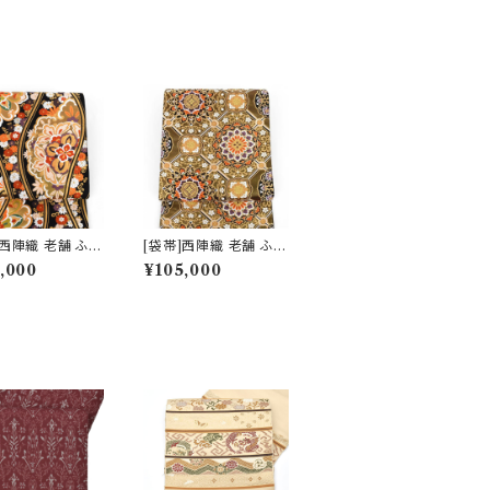
]西陣織 老舗 ふく
[袋帯]西陣織 老舗 ふく
製 唐織錦 唐花立
い 謹製 唐織錦 蜀江華
,000
¥105,000
ママ振袖/ママ振
文【ママ振袖/ママ振り】
絹 日本製(商品番
正絹 日本製(商品番号:
834) ※お届けま
15835) フォーマル・礼
月前後 フォーマ
装用 金銀 訪問着 留袖
装用 金銀 訪問着
七五三 入学 卒業 初釜
七五三 入学 卒業