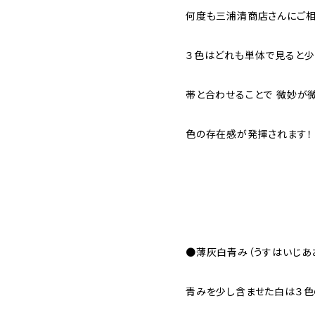
何度も三浦清商店さんにご相
３色はどれも単体で見ると少
帯と合わせることで 微妙が
色の存在感が発揮されます！
●薄灰白青み（うすはいじあ
青みを少し含ませた白は３色