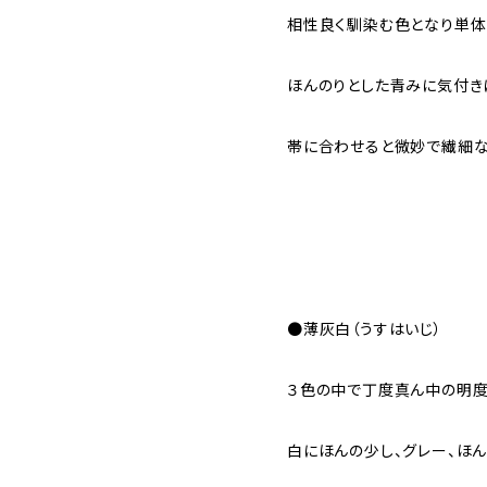
相性良く馴染む色となり単体
ほんのりとした青みに気付き
帯に合わせると微妙で繊細な
●薄灰白（うすはいじ）
３色の中で丁度真ん中の明度
白にほんの少し、グレー、ほ