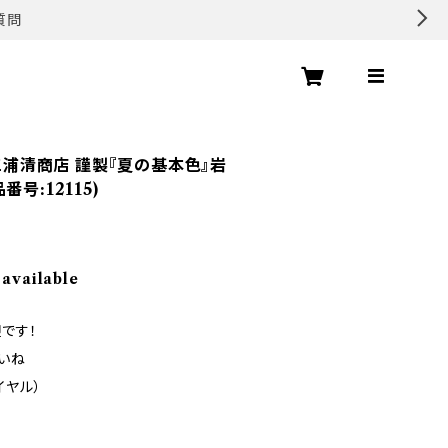
質問
 三浦清商店 謹製『夏の基本色』岩
号:12115)
 available
です！
いね
ダイヤル）