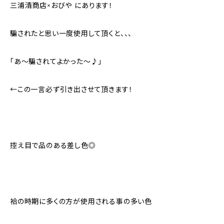
三浦清商店×おびや にあります！
騙されたと思い一度使用して頂くと、、、
「あ〜騙されてよかった〜♪」
←この一言必ず引き出させて頂きます！
控え目で品のある差し色◎
袷の時期に多くの方が使用される事の多い色