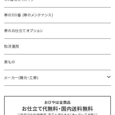
- 半幅帯
-フィカレ
帯の110番 (帯のメンテナンス)
- 大人兵児帯
帯のお仕立てオプション
- おびやオリジナル・別注
和洋兼用
- オーダー帯
男もの
- 京袋帯・開き仕立て
メーカー(機元・工房)
- 仕立て上がり
京丹後 ワタマサ
おびやは全商品
お仕立て代無料・国内送料無料
- 新古帯、中古・リサイクル帯 (メンテナンス済み)
博多織 西村織物
ご自宅での反物確認、返品も承ります（オーダー品を除く）