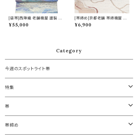
[袋帯]西陣織 老舗機屋 謹製 金
[帯締め]京都老舗 帯締機屋 謹
華山織 正絹 日本製(商品番号:2
製 7mmスリム 細平唐組『紅２
¥55,000
¥6,900
2460)
色』正絹 日本製 (商品番号:144
70)
Category
今週のスポットライト帯
特集
浴衣にも！夏の帯揚げ
帯
海のいろ ～sea-green～
- 博多帯
帯締め