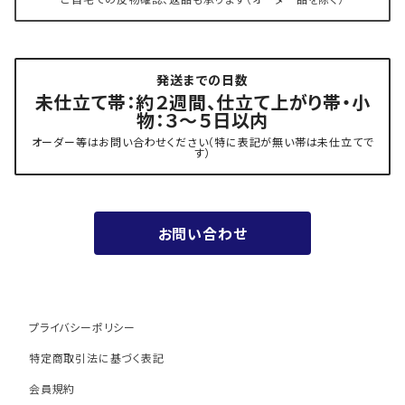
- 角帯
博多織 黒木織物
発送までの日数
- 力士の帯(幅広・長尺)
有松 鳴海絞り 熊谷
未仕立て帯：約２週間、仕立て上がり帯・小
物：３～５日以内
夏用
- 振袖の帯・ママ振り・振袖用袋帯
『marumasa.fab』丸正織物
オーダー等はお問い合わせください（特に表記が無い帯は未仕立てで
す）
お値段以上の振袖帯（３万円台）
お問い合わせ
ワンランク上の振袖帯（オーダー商品）
プライバシーポリシー
特定商取引法に基づく表記
会員規約