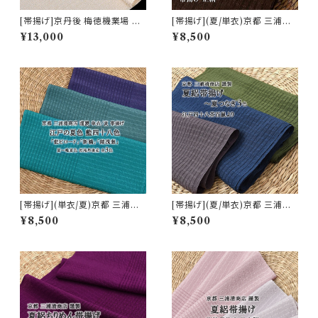
[帯揚げ]京丹後 梅徳機業場 謹
[帯揚げ](夏/単衣)京都 三浦清
製 金散らし『ホワイトシャンパン
商店 謹製『夏の差し色』岩滝丹
¥13,000
¥8,500
ゴールド』京丹後産 正絹(商品番
後ちりめん(商品番号:7460)
号:16924)
[帯揚げ](単衣/夏)京都 三浦清
[帯揚げ](夏/単衣)京都 三浦清
商店 謹製『江戸の夏色 藍四十
商店 謹製 江戸四十八茶鼠『夏
¥8,500
¥8,500
八色』岩滝丹後ちりめん 夏絽(商
つなぎ３色』ちりめん丹後産 正
品番号:20841)
絹 (商品番号:15001)