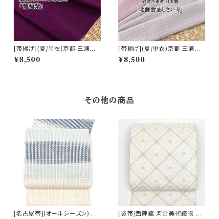
[帯揚げ](夏/単衣)京都 三浦清
[帯揚げ](夏/単衣)京都 三浦清
商店 謹製 『葡萄紫』ちりめん 丹
商店 謹製『北鎌倉 あじさい寺』
¥8,500
¥8,500
後産 正絹 (商品番号:15155)
岩滝丹後ちりめん(商品番号:20
617)
その他の商品
[名古屋帯](オールシーズン)米
[袋帯]西陣織 河合美術織物 謹