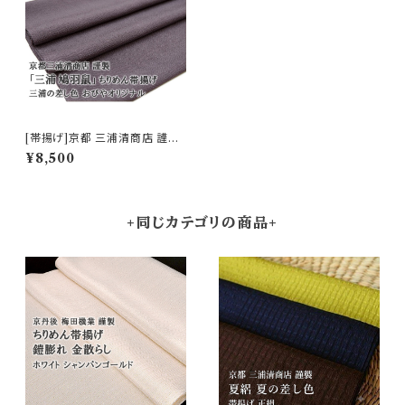
[帯揚げ]京都 三浦清商店 謹製
『鳩羽鼠』岩滝丹後ちりめん 正
¥8,500
絹 日本製(商品番号:11215)
+同じカテゴリの商品+