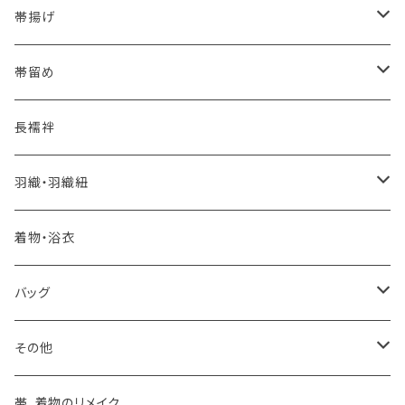
夏・単衣用(夏帯)
格ある夏の名古屋帯（都の絽綴れ）
- 西陣織
- おびやオリジナル
帯揚げ
夏・単衣用(夏帯)
おとなの浴衣(有松 鳴海絞り)
- 紬帯・自然布
- 細平唐組 (7mmスリム帯締め)
- おびやオリジナル
帯留め
自宅で洗える！本麻長襦袢
- 琉球帯
- 田中節子
- 京都 三浦清商店
-おびやオリジナル
長襦袢
憧れの高級カジュアル帯
- 染め帯
- 大津工房 荒尾ちどり
羽織・羽織紐
河合美術織物 訪問着に合わせる袋帯
- 袋帯・洒落袋帯
-おびやオリジナル
着物・浴衣
訪問着に合わせるフォーマル帯
- 名古屋帯
バッグ
八寸名古屋帯 (松葉仕立て)
３万円台♪高見え袋帯・名古屋帯
- オールシーズン帯
-おびやオリジナル
その他
- 夏帯
-おびやオリジナル
帯、着物のリメイク