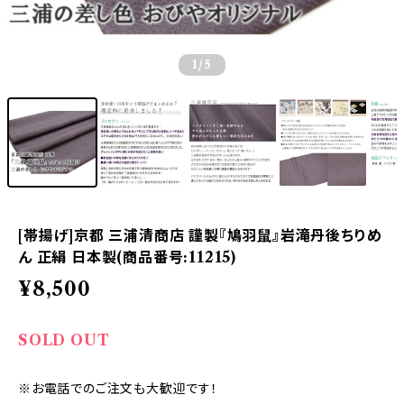
1
/5
[帯揚げ]京都 三浦清商店 謹製『鳩羽鼠』岩滝丹後ちりめ
ん 正絹 日本製(商品番号:11215)
¥8,500
SOLD OUT
※お電話でのご注文も大歓迎です！