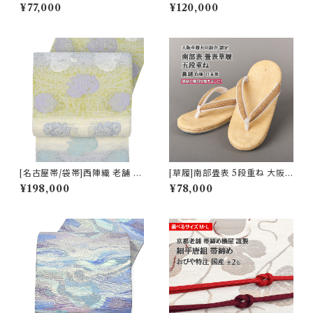
沢 近賢織物 謹製 蜃気楼 オー
製 唐織り 能寿七宝菱松文(銀ベ
¥77,000
¥120,000
ロラ 八寸帯 絹×和紙 日本製(商
ース)正絹 日本製(商品番号:19
品番号:22516)
751) フォーマル・礼装用 金銀 訪
問着 留袖 七五三 入学 卒業 初
釜
[名古屋帯/袋帯]西陣織 老舗 京
[草履]南部畳表 5段重ね 大阪
藝 謹製 ヴィクトリア・デザイン
草履共同組合 認定 日本製(商
¥198,000
¥78,000
天然石糸 子猫鍵しっぽ 九寸帯
品番号:14901)
正絹 日本製(商品番号:21669
a)