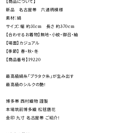
【商品について】
新品 名古屋帯 六通柄模様
素材：絹
サイズ：幅 約31cm 長さ 約370cm
【合わせるお着物】無地・小紋・御召・紬
【場面】カジュアル
【季節】 春・秋・冬
【商品番号】19220
最高級絹糸「ブラタク糸」が生み出す
最高級のシルクの艶！
博多帯 西村織物 謹製
本場筑前博多織 松毬唐花
金印 九寸 名古屋帯 ご紹介！