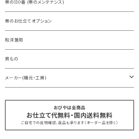
- 半幅帯
-フィカレ
帯の110番 (帯のメンテナンス)
- 大人兵児帯
帯のお仕立てオプション
- おびやオリジナル・別注
和洋兼用
- オーダー帯
男もの
- 京袋帯・開き仕立て
メーカー(機元・工房)
- 仕立て上がり
京丹後 ワタマサ
おびやは全商品
お仕立て代無料・国内送料無料
- 新古帯、中古・リサイクル帯 (メンテナンス済み)
博多織 西村織物
ご自宅での反物確認、返品も承ります（オーダー品を除く）
- 角帯
博多織 黒木織物