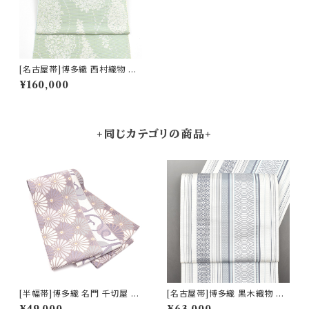
[名古屋帯]博多織 西村織物 謹
製 松毬唐花 九寸帯 正絹 日本
¥160,000
製(商品番号:19220)
+同じカテゴリの商品+
[半幅帯]博多織 名門 千切屋 謹
[名古屋帯]博多織 黒木織物 謹
製 菊繋ぎ文様 リバーシブル 両
製 献上独鈷 八寸帯 正絹 日本