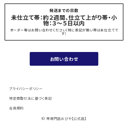
発送までの日数
- 力士の帯(幅広・長尺)
有松 鳴海絞り 熊谷
未仕立て帯：約２週間、仕立て上がり帯・小
物：３～５日以内
夏用
- 振袖の帯・ママ振り・振袖用袋帯
『marumasa.fab』丸正織物
オーダー等はお問い合わせください（特に表記が無い帯は未仕立てで
す）
お値段以上の振袖帯（３万円台）
お問い合わせ
ワンランク上の振袖帯（オーダー商品）
プライバシーポリシー
特定商取引法に基づく表記
会員規約
© 帯専門店おびや【公式店】