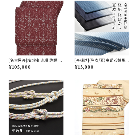
[名古屋帯]結城紬 奥順 謹製 型
[帯揚げ](単衣/夏)京都老舗帯揚
紙捺染絣 装飾華文 八寸帯 正絹
げ屋 謹製 経絽 経ぼかし『夏波』
¥105,000
¥13,000
日本製(商品番号:22496)
京丹後岩滝産 正絹 (商品番号:2
1554)