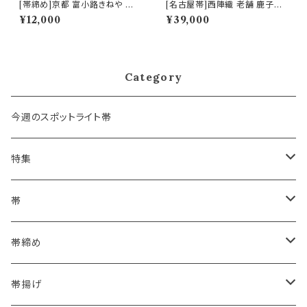
[帯締め]京都 富小路きねや 謹
[名古屋帯]西陣織 老舗 鹿子井
製 洋角組 正絹 日本製 (商品番
山田 謹製 九寸帯 正絹 日本製
¥12,000
¥39,000
号:14755)
(商品番号:22484)
Category
今週のスポットライト帯
特集
浴衣にも！夏の帯揚げ
帯
海のいろ ～sea-green～
- 博多帯
帯締め
夏・単衣用(夏帯)
格ある夏の名古屋帯（都の絽綴れ）
- 西陣織
- おびやオリジナル
帯揚げ