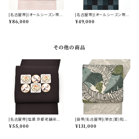
[名古屋帯](オールシーズン帯)
[名古屋帯](オールシーズン帯)
博多織 協和織工場 謹製 瓢箪
博多織 協和織工場 謹製 八寸帯
¥86,000
¥49,000
吉祥文 八寸帯 正絹 日本製(商
正絹 日本製(商品番号:22491)
品番号:22382)
その他の商品
[名古屋帯]塩瀬 京都老舗染屋
[袋帯/名古屋帯](単衣/夏)和染
謹製 本加工染め 九寸帯 正絹
紅型 栗山吉三郎 謹製 芭蕉葉
¥55,000
¥131,000
日本製(商品番号:22477)
本麻 日本製(商品番号:22388)