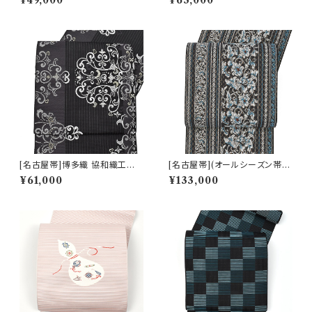
¥49,000
¥63,000
面柄 小袋 正絹 日本製(商品番
製(商品番号:22108)
号:22497)
[名古屋帯]博多織 協和織工場
[名古屋帯](オールシーズン帯)
謹製 印度彩花文 八寸帯 正絹
博多織 筑前織物 謹製 捩れ組織
¥61,000
¥133,000
日本製(商品番号:22103)
八寸帯 正絹 日本製(商品番号:2
2086)