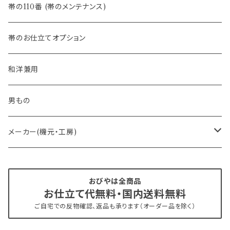
- 半幅帯
-フィカレ
帯の110番 (帯のメンテナンス)
- 大人兵児帯
帯のお仕立てオプション
- おびやオリジナル・別注
和洋兼用
- オーダー帯
男もの
- 京袋帯・開き仕立て
メーカー(機元・工房)
- 仕立て上がり
京丹後 ワタマサ
おびやは全商品
お仕立て代無料・国内送料無料
- 新古帯、中古・リサイクル帯 (メンテナンス済み)
博多織 西村織物
ご自宅での反物確認、返品も承ります（オーダー品を除く）
- 角帯
博多織 黒木織物