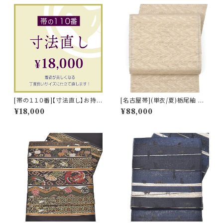
[帯の１１０番]【寸法直し】お持ち
[名古屋帯](単衣/夏)栃尾紬 天
の帯をご希望の長さに！ (商品
然柿渋染め 変わり透け紬 九寸
¥18,000
¥88,000
番号:14681)
帯 正絹 日本製(商品番号:2250
3)