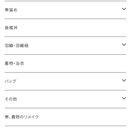
夏・単衣用(夏帯)
おとなの浴衣(有松 鳴海絞り)
- 紬帯・自然布
- 細平唐組 (7mmスリム帯締め)
- おびやオリジナル
帯留め
自宅で洗える！本麻長襦袢
- 琉球帯
- 田中節子
- 京都 三浦清商店
-おびやオリジナル
長襦袢
憧れの高級カジュアル帯
- 染め帯
- 大津工房 荒尾ちどり
羽織・羽織紐
河合美術織物 訪問着に合わせる袋帯
- 袋帯・洒落袋帯
-おびやオリジナル
着物・浴衣
訪問着に合わせるフォーマル帯
- 名古屋帯
バッグ
八寸名古屋帯 (松葉仕立て)
３万円台♪高見え袋帯・名古屋帯
- オールシーズン帯
-おびやオリジナル
その他
- 夏帯
-おびやオリジナル
帯、着物のリメイク