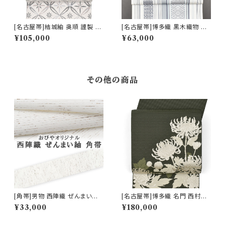
[名古屋帯]結城紬 奥順 謹製 型
[名古屋帯]博多織 黒木織物 謹
紙捺染絣 七宝文様 八寸帯 正絹
製 献上独鈷 八寸帯 正絹 日本
¥105,000
¥63,000
日本製(商品番号:22495)
製(商品番号:22108)
その他の商品
[角帯]男物 西陣織 ぜんまい紬
[名古屋帯]博多織 名門 西村織
正絹 日本製(商品番号:12070m
物 謹製 花むすび 12枚朱子 寿
¥33,000
¥180,000
2)
菊 八寸帯 正絹 日本製(商品番
号:22437)