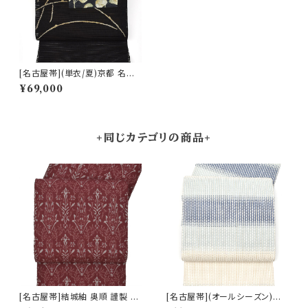
[名古屋帯](単衣/夏)京都 名門
都 謹製 手織 すくい織 八寸帯
¥69,000
正絹 日本製(商品番号:22307)
+同じカテゴリの商品+
[名古屋帯]結城紬 奥順 謹製 型
[名古屋帯](オールシーズン)米
紙捺染絣 装飾華文 八寸帯 正絹
沢 近賢織物 謹製 蜃気楼 オー