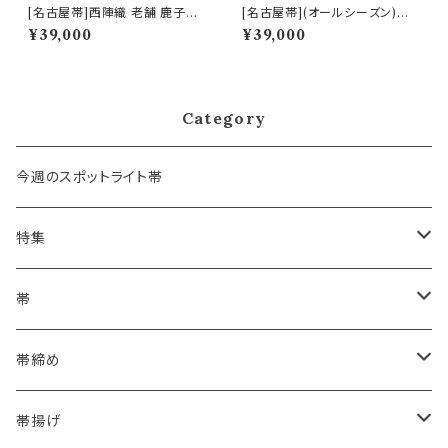
[名古屋帯]西陣織 老舗 鹿子井
[名古屋帯](オールシーズン)西
山田 謹製 九寸帯 正絹 日本製
陣織機屋 謹製 ぜんまい段 ねこ
¥39,000
¥39,000
(商品番号:22485)
散歩 九寸帯 正絹 日本製(商品
番号:22459)
Category
今週のスポットライト帯
特集
浴衣にも！夏の帯揚げ
帯
海のいろ ～sea-green～
- 博多帯
帯締め
夏・単衣用(夏帯)
格ある夏の名古屋帯（都の絽綴れ）
- 西陣織
- おびやオリジナル
帯揚げ