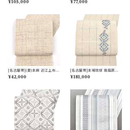
¥105,000
¥77,000
日本製(商品番号:22496)
ロラ 八寸帯 絹×和紙 日本製(商
品番号:22516)
[名古屋帯](夏)本麻 近江上布
[名古屋帯]本場琉球 南風原花
川口織物 謹製 八寸帯 日本製
織 現代の名工 大城一夫 作 手
¥42,000
¥181,000
(商品番号:21716)
織り 八寸帯 正絹 日本製(商品
番号:22506)