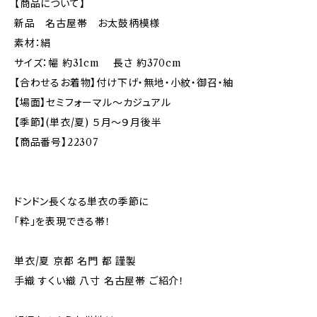
【商品について】
新品 名古屋帯 お太鼓柄模様
素材：絹
サイズ：幅 約31cm 長さ 約370cm
【合わせるお着物】付け下げ・無地・小紋・御召・紬
【場面】セミフォーマル～カジュアル
【季節】(単衣/夏) ５月～９月後半
【商品番号】22307
ドンドン長くなる単衣の季節に
「粋」を表現できる帯！
単衣/夏 京都 名門 都 謹製
手織 すくい織 八寸 名古屋帯 ご紹介！