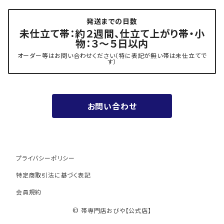
発送までの日数
- 力士の帯(幅広・長尺)
有松 鳴海絞り 熊谷
未仕立て帯：約２週間、仕立て上がり帯・小
物：３～５日以内
夏用
- 振袖の帯・ママ振り・振袖用袋帯
『marumasa.fab』丸正織物
オーダー等はお問い合わせください（特に表記が無い帯は未仕立てで
す）
お値段以上の振袖帯（３万円台）
お問い合わせ
ワンランク上の振袖帯（オーダー商品）
プライバシーポリシー
特定商取引法に基づく表記
会員規約
© 帯専門店おびや【公式店】