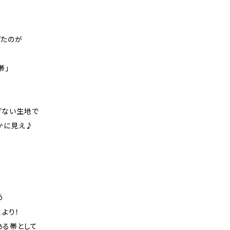
げたのが
帯」
ぎない生地で
かに見え♪
う
より！
ある帯として