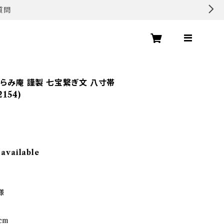
質問
あらみ庵 謹製 七宝繋ぎ文 八寸帯
154)
 available
様
cm