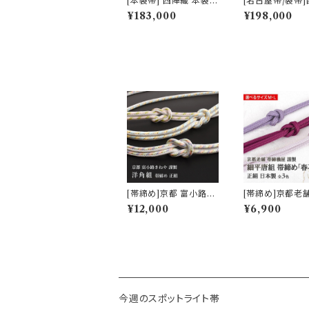
[本袋帯] 西陣織 本袋帯
[名古屋帯/袋帯
おび工房たなか 謹製
老舗 京藝 謹製 
¥183,000
¥198,000
夜空の月文様 砂子金帯
リア・デザイン 
正絹 日本製(商品番号:
子猫鍵しっぽ 九
15328)
絹 日本製(商品番
669a)
[帯締め]京都 富小路き
[帯締め]京都老
ねや 謹製 洋角組 正絹
機屋 謹製 7mm
¥12,000
¥6,900
日本製 (商品番号:1475
細平唐組『春花色
5)
日本製 (商品番号
01)
今週のスポットライト帯