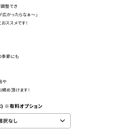
で調整でき
が広かったらなぁ～」
におススメです！
の季節にも
袷や
お締め頂けます！
水) ※有料オプション
選択なし