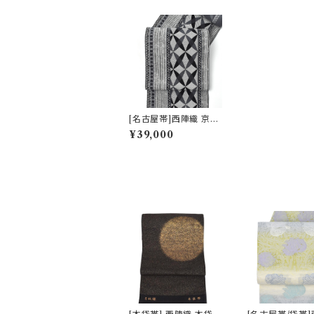
[名古屋帯]西陣織 京都
あらみ庵 謹製 七宝繋ぎ
¥39,000
文 八寸帯 正絹 日本製
(商品番号:22154)