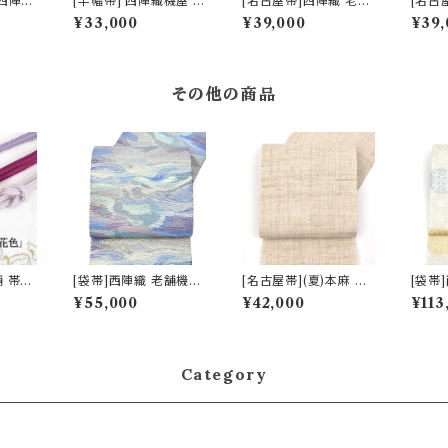
]西陣織
[半幅帯] 西陣織機屋 謹
[名古屋帯]西陣織 老舗
[名古
ヴィクト
製 ぜんまい紬 正絹 日
鹿子井山田 謹製 九寸
鹿子井
¥33,000
¥39,000
¥39,
天然石糸
本製(商品番号:17046)
帯 正絹 日本製(商品番
帯 正
寸帯 正
号:22485)
号:22
号:21
その他の商品
舗 帯締
[袋帯]西陣織 老舗機屋
[名古屋帯](夏)本麻 近
[袋帯
スリム
謹製 金華山織 正絹 日
江上布 川口織物 謹製
織物 
¥55,000
¥42,000
¥113
』正絹
本製(商品番号:22460)
八寸帯 日本製(商品番
新小葵
:160
号:21716)
ベース
品番号:
マル・
留袖 
Category
初釜