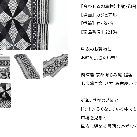
【合わせるお着物】小紋・御召
【場面】 カジュアル
【季節】 春・秋・冬
【商品番号】 22154
単衣のお着物に
お締め頂きたい帯！
西陣織 京都あらみ庵 謹製
七宝繋ぎ文 八寸 名古屋帯 
近年、単衣の時期が
ドンドン長くなっている中で
市場を見ると
単衣に締める最適な帯が少