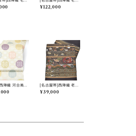
屋帯]西陣織 老舗
[名古屋帯]西陣織 老舗
山田 謹製 九寸
都 謹製 唐織 唐草華文
000
¥122,000
絹 日本製(商品番
様 九寸帯 正絹 日本製
484)
(商品番号:21747)
]西陣織 河合美術
[名古屋帯]西陣織 老舗
謹製 唐織り 能寿
鹿子井山田 謹製 九寸
,000
¥39,000
唐花丸文(白銀
帯 正絹 日本製(商品番
)正絹 日本製(商
号:22485)
19325) フォー
礼装用 銀 訪問着
七五三 入学 卒業