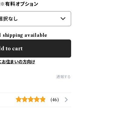
) ※有料オプション
選択なし
l shipping available
d to cart
にお住まいの方向け
通報する
(46)