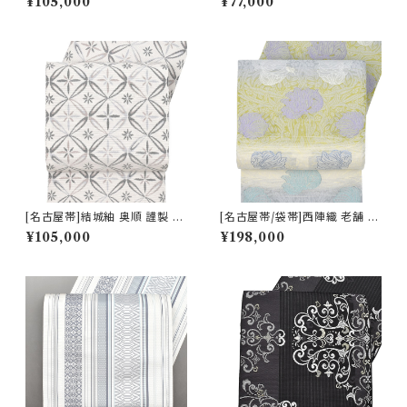
¥105,000
¥77,000
日本製(商品番号:22496)
ロラ 八寸帯 絹×和紙 日本製(商
品番号:22516)
[名古屋帯]結城紬 奥順 謹製 型
[名古屋帯/袋帯]西陣織 老舗 京
紙捺染絣 七宝文様 八寸帯 正絹
藝 謹製 ヴィクトリア・デザイン
¥105,000
¥198,000
日本製(商品番号:22495)
天然石糸 子猫鍵しっぽ 九寸帯
正絹 日本製(商品番号:21669
a)