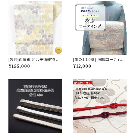
l) ※お届けまで２ヶ月前後
[袋帯]西陣織 河合美術織物 謹
[帯の１１０番]【樹脂コーティン
製 雅び彩取亀甲文 正絹 日本製
グ】お手持ちの帯の “張り” を取
¥155,000
¥12,000
(商品番号:22117) フォーマル・
り戻します！(商品番号:19022)
礼装用 金銀 訪問着 留袖 七五
三 入学 卒業 初釜