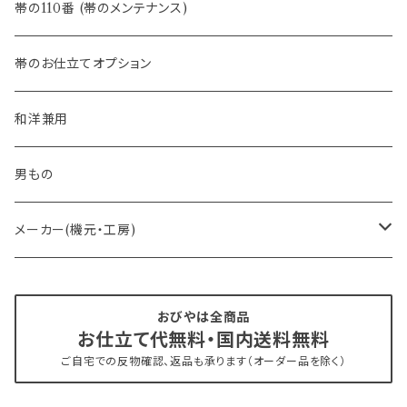
- 半幅帯
-フィカレ
帯の110番 (帯のメンテナンス)
- 大人兵児帯
帯のお仕立てオプション
- おびやオリジナル・別注
和洋兼用
- オーダー帯
男もの
- 京袋帯・開き仕立て
メーカー(機元・工房)
- 仕立て上がり
京丹後 ワタマサ
おびやは全商品
お仕立て代無料・国内送料無料
- 新古帯、中古・リサイクル帯 (メンテナンス済み)
博多織 西村織物
ご自宅での反物確認、返品も承ります（オーダー品を除く）
- 角帯
博多織 黒木織物