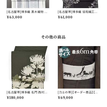
[名古屋帯]博多織 黒木織物 謹
[名古屋帯]博多織 協和織工場
製 献上独鈷 八寸帯 正絹 日本
謹製 印度彩花文 八寸帯 正絹
¥63,000
¥61,000
製(商品番号:22108)
日本製(商品番号:22103)
その他の商品
[名古屋帯]博多織 名門 西村織
[力士の帯]【オーダー商品】【刺
物 謹製 花むすび 12枚朱子 寿
繍の名入れオプション有】西陣
¥180,000
¥69,000
菊 八寸帯 正絹 日本製(商品番
織 老舗機屋 謹製 京友禅切り絵
号:22437)
作家 図案『干支』正絹 日本製
力士用 角帯(商品番号:18881m