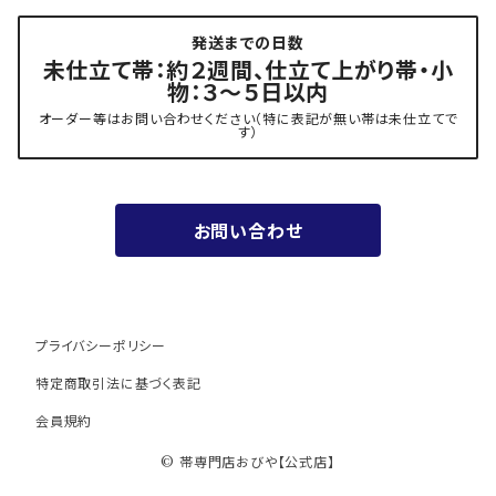
発送までの日数
- 力士の帯(幅広・長尺)
有松 鳴海絞り 熊谷
未仕立て帯：約２週間、仕立て上がり帯・小
物：３～５日以内
夏用
- 振袖の帯・ママ振り・振袖用袋帯
『marumasa.fab』丸正織物
オーダー等はお問い合わせください（特に表記が無い帯は未仕立てで
す）
お値段以上の振袖帯（３万円台）
お問い合わせ
ワンランク上の振袖帯（オーダー商品）
プライバシーポリシー
特定商取引法に基づく表記
会員規約
© 帯専門店おびや【公式店】