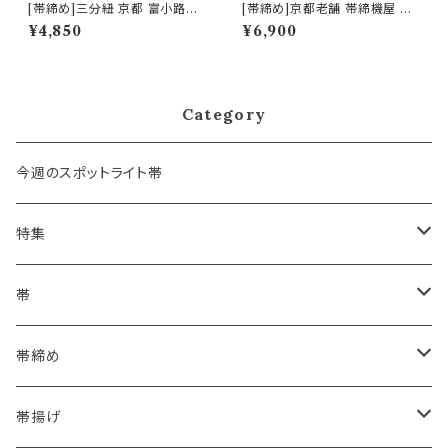
[帯締め]三分紐 京都 富小路き
[帯締め]京都老舗 帯締機屋 謹
ねや 謹製 遠州綾竹組み 金銀
製 7mmスリム 細平唐組『紅２
¥4,850
¥6,900
日本製(商品番号:9768)
色』正絹 日本製 (商品番号:144
70)
Category
今週のスポットライト帯
特集
浴衣にも！夏の帯揚げ
帯
海のいろ ～sea-green～
- 博多帯
帯締め
夏・単衣用(夏帯)
格ある夏の名古屋帯（都の絽綴れ）
- 西陣織
- おびやオリジナル
帯揚げ