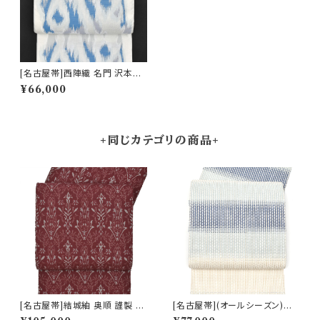
[名古屋帯]西陣織 名門 沢本織
物 謹製 変わり太子間道 九寸帯
¥66,000
正絹 日本製(商品番号:22185)
+同じカテゴリの商品+
[名古屋帯]結城紬 奥順 謹製 型
[名古屋帯](オールシーズン)米
紙捺染絣 装飾華文 八寸帯 正絹
沢 近賢織物 謹製 蜃気楼 オー