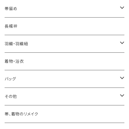
夏・単衣用(夏帯)
おとなの浴衣(有松 鳴海絞り)
- 紬帯・自然布
- 細平唐組 (7mmスリム帯締め)
- おびやオリジナル
帯留め
自宅で洗える！本麻長襦袢
- 琉球帯
- 田中節子
- 京都 三浦清商店
-おびやオリジナル
長襦袢
憧れの高級カジュアル帯
- 染め帯
- 大津工房 荒尾ちどり
羽織・羽織紐
河合美術織物 訪問着に合わせる袋帯
- 袋帯・洒落袋帯
-おびやオリジナル
着物・浴衣
訪問着に合わせるフォーマル帯
- 名古屋帯
バッグ
八寸名古屋帯 (松葉仕立て)
３万円台♪高見え袋帯・名古屋帯
- オールシーズン帯
-おびやオリジナル
その他
- 夏帯
-おびやオリジナル
帯、着物のリメイク