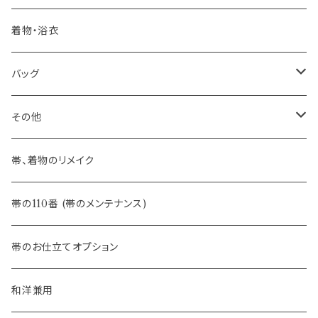
河合美術織物 訪問着に合わせる袋帯
- 袋帯・洒落袋帯
-おびやオリジナル
着物・浴衣
訪問着に合わせるフォーマル帯
- 名古屋帯
バッグ
八寸名古屋帯 (松葉仕立て)
３万円台♪高見え袋帯・名古屋帯
- オールシーズン帯
-おびやオリジナル
その他
- 夏帯
-おびやオリジナル
帯、着物のリメイク
- 半幅帯
-フィカレ
帯の110番 (帯のメンテナンス)
- 大人兵児帯
帯のお仕立てオプション
- おびやオリジナル・別注
和洋兼用