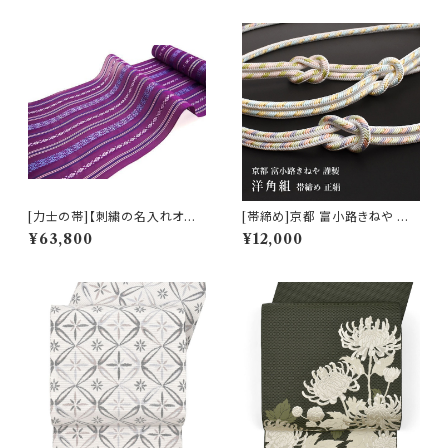
[力士の帯]【刺繍の名入れオプ
[帯締め]京都 富小路きねや 謹
ション有】博多帯(夏用) 黒木織
製 洋角組 正絹 日本製 (商品番
¥63,800
¥12,000
物 謹製 紗献上『夏紫』五献上柄
号:14755)
紗 もじり織 金印 正絹 日本製
力士用 角帯(商品番号:3253r)