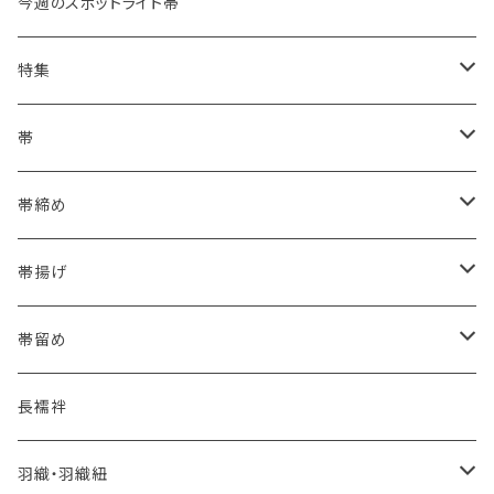
今週のスポットライト帯
特集
浴衣にも！夏の帯揚げ
帯
海のいろ ～sea-green～
- 博多帯
帯締め
夏・単衣用(夏帯)
格ある夏の名古屋帯（都の絽綴れ）
- 西陣織
- おびやオリジナル
帯揚げ
夏・単衣用(夏帯)
おとなの浴衣(有松 鳴海絞り)
- 紬帯・自然布
- 細平唐組 (7mmスリム帯締め)
- おびやオリジナル
帯留め
自宅で洗える！本麻長襦袢
- 琉球帯
- 田中節子
- 京都 三浦清商店
-おびやオリジナル
長襦袢
憧れの高級カジュアル帯
- 染め帯
- 大津工房 荒尾ちどり
羽織・羽織紐