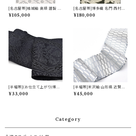
[名古屋帯]結城紬 奥順 謹製 型
[名古屋帯]博多織 名門 西村織
紙捺染絣 七宝文様 八寸帯 正絹
物 謹製 花むすび 12枚朱子 寿
¥105,000
¥180,000
日本製(商品番号:22495)
菊 八寸帯 正絹 日本製(商品番
号:22437)
[半幅帯](お仕立て上がり)博多
[半幅帯]米沢紬 山形県 近賢織
織 名門 黒木織物 謹製 ダマスク
物 謹製 絹 和紙 日本製(商品番
¥33,000
¥45,000
文様 正絹 麻 日本製(商品番号:
号:22468)
21656)
Category