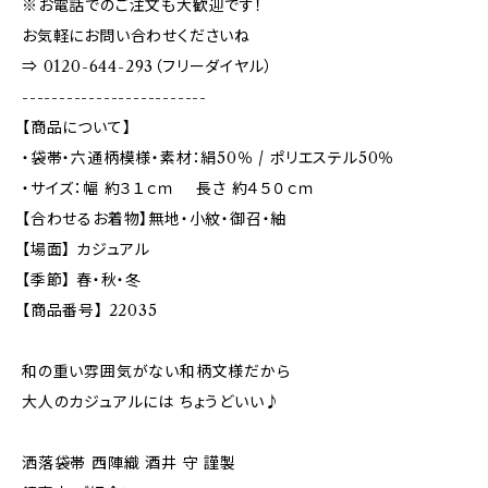
※お電話でのご注文も大歓迎です！
お気軽にお問い合わせくださいね
⇒ 0120-644-293（フリーダイヤル）
-------------------------
【商品について】
・袋帯・六通柄模様・素材：絹50％ / ポリエステル50％
・サイズ：幅 約３１ｃｍ 長さ 約４５０ｃｍ
【合わせるお着物】無地・小紋・御召・紬
【場面】 カジュアル
【季節】 春・秋・冬
【商品番号】 22035
和の重い雰囲気がない和柄文様だから
大人のカジュアルには ちょうどいい♪
洒落袋帯 西陣織 酒井 守 謹製