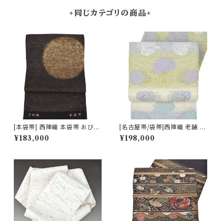
+同じカテゴリの商品+
[本袋帯] 西陣織 本袋帯 おび工
[名古屋帯/袋帯]西陣織 老舗 京
房たなか 謹製 夜空の月文様 砂
藝 謹製 ヴィクトリア・デザイン
¥183,000
¥198,000
子金帯 正絹 日本製(商品番号:1
天然石糸 子猫鍵しっぽ 九寸帯
5328)
正絹 日本製(商品番号:21669
a)