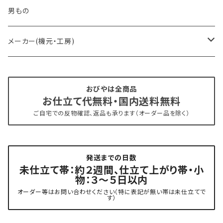
- オーダー帯
男もの
- 京袋帯・開き仕立て
メーカー(機元・工房)
- 仕立て上がり
京丹後 ワタマサ
おびやは全商品
お仕立て代無料・国内送料無料
- 新古帯、中古・リサイクル帯 (メンテナンス済み)
博多織 西村織物
ご自宅での反物確認、返品も承ります（オーダー品を除く）
- 角帯
博多織 黒木織物
発送までの日数
- 力士の帯(幅広・長尺)
有松 鳴海絞り 熊谷
未仕立て帯：約２週間、仕立て上がり帯・小
物：３～５日以内
夏用
- 振袖の帯・ママ振り・振袖用袋帯
『marumasa.fab』丸正織物
オーダー等はお問い合わせください（特に表記が無い帯は未仕立てで
す）
お値段以上の振袖帯（３万円台）