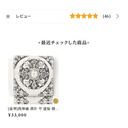
レビュー
(46)
+最近チェックした商品+
[袋帯]西陣織 酒井 守 謹製 鏡
裏文 正絹 日本製(商品番号:22
¥33,000
035)