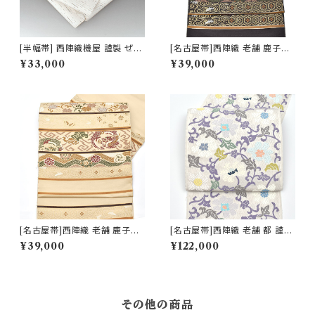
[半幅帯] 西陣織機屋 謹製 ぜん
[名古屋帯]西陣織 老舗 鹿子井
まい紬 正絹 日本製(商品番号:1
山田 謹製 九寸帯 正絹 日本製
¥33,000
¥39,000
7046)
(商品番号:22485)
[名古屋帯]西陣織 老舗 鹿子井
[名古屋帯]西陣織 老舗 都 謹製
山田 謹製 九寸帯 正絹 日本製
唐織 唐草華文様 九寸帯 正絹
¥39,000
¥122,000
(商品番号:22484)
日本製(商品番号:21747)
その他の商品