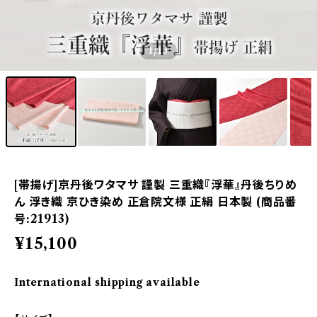
1
/13
[帯揚げ]京丹後ワタマサ 謹製 三重織『浮華』丹後ちりめ
ん 浮き織 京ひき染め 正倉院文様 正絹 日本製 (商品番
号:21913)
¥15,100
International shipping available