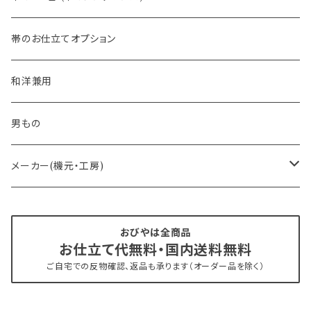
- 大人兵児帯
帯のお仕立てオプション
- おびやオリジナル・別注
和洋兼用
- オーダー帯
男もの
- 京袋帯・開き仕立て
メーカー(機元・工房)
- 仕立て上がり
京丹後 ワタマサ
おびやは全商品
お仕立て代無料・国内送料無料
- 新古帯、中古・リサイクル帯 (メンテナンス済み)
博多織 西村織物
ご自宅での反物確認、返品も承ります（オーダー品を除く）
- 角帯
博多織 黒木織物