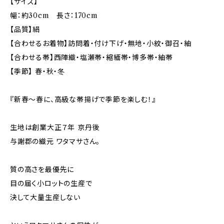
【サイズ】
幅：約30cm 長さ：170cm
【品質】絹
【合わせるお着物】訪問着・付け下げ・無地・小紋・御召・紬
【合わせる帯】西陣織・塩瀬帯・縮緬帯・博多帯・紬帯
【季節】 春・秋・冬
『新春～春に、高級な帯揚げで季節を楽しむ！』
生地は創業大正７年 京丹後
与謝郡の織元 ワタマサさん。
質の高さを最優先に
目の届く小ロットの生産で
決して大量生産しない