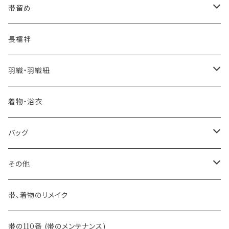
夏・単衣用(夏帯)
おとなの浴衣(有松 鳴海絞り)
- 紬帯・自然布
- 細平唐組 (7mmスリム帯締め)
- おびやオリジナル
帯留め
自宅で洗える！本麻長襦袢
- 琉球帯
- 田中節子
- 京都 三浦清商店
-おびやオリジナル
長襦袢
憧れの高級カジュアル帯
- 染め帯
- 大津工房 荒尾ちどり
羽織・羽織紐
河合美術織物 訪問着に合わせる袋帯
- 袋帯・洒落袋帯
-おびやオリジナル
着物・浴衣
訪問着に合わせるフォーマル帯
- 名古屋帯
バッグ
八寸名古屋帯 (松葉仕立て)
３万円台♪高見え袋帯・名古屋帯
- オールシーズン帯
-おびやオリジナル
その他
- 夏帯
-おびやオリジナル
帯、着物のリメイク
- 半幅帯
-フィカレ
帯の110番 (帯のメンテナンス)