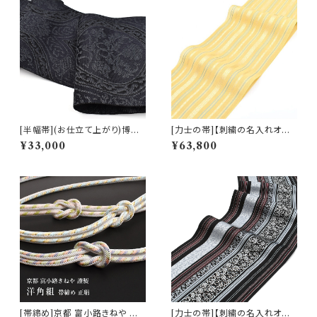
[半幅帯](お仕立て上がり)博多
[力士の帯]【刺繍の名入れオプ
織 名門 黒木織物 謹製 ダマスク
ション有】博多帯(夏用) 黒木織
¥33,000
¥63,800
文様 正絹 麻 日本製(商品番号:
物 謹製 紗献上『薄檸檬』五献上
21656)
柄 もじり織 金印 正絹 日本製
力士用 角帯(商品番号:1742r)
[帯締め]京都 富小路きねや 謹
[力士の帯]【刺繍の名入れオプ