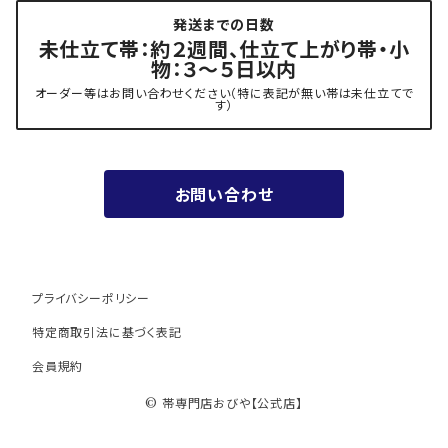
発送までの日数
- 力士の帯(幅広・長尺)
有松 鳴海絞り 熊谷
未仕立て帯：約２週間、仕立て上がり帯・小
物：３～５日以内
夏用
- 振袖の帯・ママ振り・振袖用袋帯
『marumasa.fab』丸正織物
オーダー等はお問い合わせください（特に表記が無い帯は未仕立てで
す）
お値段以上の振袖帯（３万円台）
お問い合わせ
ワンランク上の振袖帯（オーダー商品）
プライバシーポリシー
特定商取引法に基づく表記
会員規約
© 帯専門店おびや【公式店】