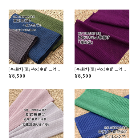
品番号:20841)
[帯揚げ](夏/単衣)京都 三浦清
[帯揚げ](夏/単衣)京都 三浦清
商店 謹製 江戸四十八茶鼠『夏
商店 謹製 『葡萄紫』ちりめん 丹
¥8,500
¥8,500
つなぎ３色』ちりめん丹後産 正
後産 正絹 (商品番号:15155)
絹 (商品番号:15001)