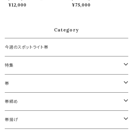
製 洋角組 正絹 日本製 (商品番
ション有】博多織 黒木織物 謹製
¥12,000
¥75,000
号:14755)
小唐花 金印 正絹 日本製 力士
用 角帯(商品番号:1752r)
Category
今週のスポットライト帯
特集
浴衣にも！夏の帯揚げ
帯
海のいろ ～sea-green～
- 博多帯
帯締め
夏・単衣用(夏帯)
格ある夏の名古屋帯（都の絽綴れ）
- 西陣織
- おびやオリジナル
帯揚げ