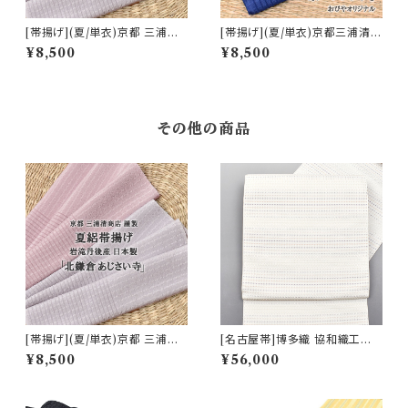
[帯揚げ](夏/単衣)京都 三浦清
[帯揚げ](夏/単衣)京都三浦清商
商店 謹製『北鎌倉 あじさい寺』
店 謹製『京バレンシア』正絹 日
¥8,500
¥8,500
岩滝丹後ちりめん(商品番号:20
本製(商品番号:17573)
617)
その他の商品
[帯揚げ](夏/単衣)京都 三浦清
[名古屋帯]博多織 協和織工場
商店 謹製『北鎌倉 あじさい寺』
謹製 駒格子段色紋様 八寸帯 正
¥8,500
¥56,000
岩滝丹後ちりめん(商品番号:20
絹 日本製(商品番号:22098)
617)