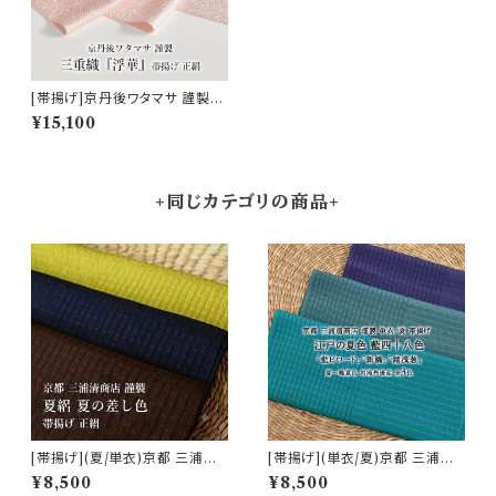
[帯揚げ]京丹後ワタマサ 謹製
三重織『浮華』丹後ちりめん 浮き
¥15,100
織 京ひき染め 正倉院文様 正絹
日本製 (商品番号:21913)
+同じカテゴリの商品+
[帯揚げ](夏/単衣)京都 三浦清
[帯揚げ](単衣/夏)京都 三浦清
商店 謹製『夏の差し色』岩滝丹
商店 謹製『江戸の夏色 藍四十
¥8,500
¥8,500
後ちりめん(商品番号:7460)
八色』岩滝丹後ちりめん 夏絽(商