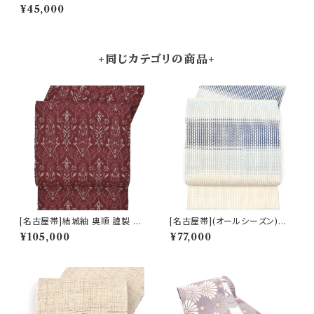
ション有】西陣織 老舗機屋 謹製
¥45,000
切子七宝 経浮かし錦織 正絹 日
本製 力士用 角帯(商品番号:20
851r)
+同じカテゴリの商品+
[名古屋帯]結城紬 奥順 謹製 型
[名古屋帯](オールシーズン)米
紙捺染絣 装飾華文 八寸帯 正絹
沢 近賢織物 謹製 蜃気楼 オー
¥105,000
¥77,000
日本製(商品番号:22496)
ロラ 八寸帯 絹×和紙 日本製(商
品番号:22516)