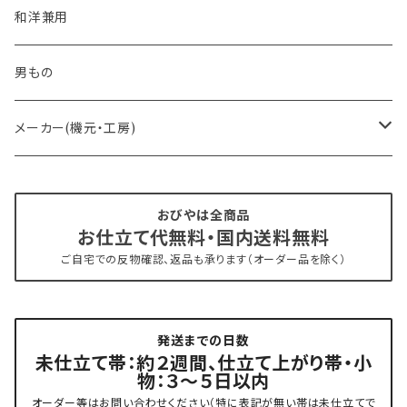
- おびやオリジナル・別注
和洋兼用
- オーダー帯
男もの
- 京袋帯・開き仕立て
メーカー(機元・工房)
- 仕立て上がり
京丹後 ワタマサ
おびやは全商品
お仕立て代無料・国内送料無料
- 新古帯、中古・リサイクル帯 (メンテナンス済み)
博多織 西村織物
ご自宅での反物確認、返品も承ります（オーダー品を除く）
- 角帯
博多織 黒木織物
発送までの日数
- 力士の帯(幅広・長尺)
有松 鳴海絞り 熊谷
未仕立て帯：約２週間、仕立て上がり帯・小
物：３～５日以内
夏用
- 振袖の帯・ママ振り・振袖用袋帯
『marumasa.fab』丸正織物
オーダー等はお問い合わせください（特に表記が無い帯は未仕立てで