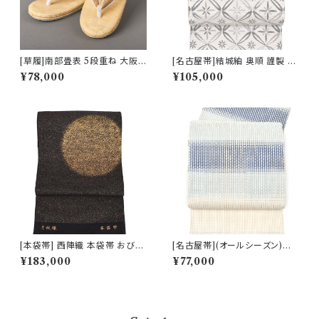
[草履]南部畳表 5段重ね 大阪
[名古屋帯]結城紬 奥順 謹製 型
草履共同組合 認定 日本製(商
紙捺染絣 七宝文様 八寸帯 正絹
¥78,000
¥105,000
品番号:14901)
日本製(商品番号:22495)
[本袋帯] 西陣織 本袋帯 おび工
[名古屋帯](オールシーズン)米
房たなか 謹製 夜空の月文様 砂
沢 近賢織物 謹製 蜃気楼 オー
¥183,000
¥77,000
子金帯 正絹 日本製(商品番号:1
ロラ 八寸帯 絹×和紙 日本製(商
5328)
品番号:22516)