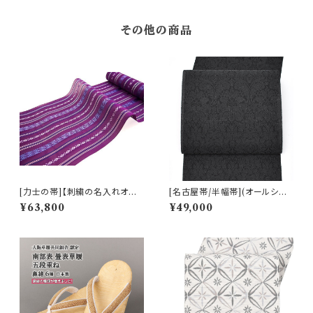
その他の商品
[力士の帯]【刺繍の名入れオプ
[名古屋帯/半幅帯](オールシー
ション有】博多帯(夏用) 黒木織
ズン)西陣織機屋 謹製 墨黒 華
¥63,800
¥49,000
物 謹製 紗献上『夏紫』五献上柄
装飾文様 九寸帯 正絹 日本製
紗 もじり織 金印 正絹 日本製
(商品番号:22493)
力士用 角帯(商品番号:3253r)