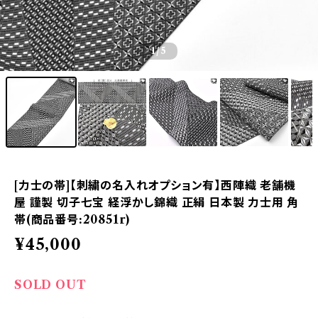
1
/5
[力士の帯]【刺繍の名入れオプション有】西陣織 老舗機
屋 謹製 切子七宝 経浮かし錦織 正絹 日本製 力士用 角
帯(商品番号:20851r)
¥45,000
SOLD OUT