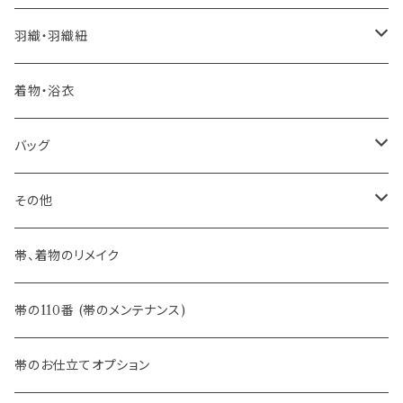
憧れの高級カジュアル帯
- 染め帯
- 大津工房 荒尾ちどり
羽織・羽織紐
河合美術織物 訪問着に合わせる袋帯
- 袋帯・洒落袋帯
-おびやオリジナル
着物・浴衣
訪問着に合わせるフォーマル帯
- 名古屋帯
バッグ
八寸名古屋帯 (松葉仕立て)
３万円台♪高見え袋帯・名古屋帯
- オールシーズン帯
-おびやオリジナル
その他
- 夏帯
-おびやオリジナル
帯、着物のリメイク
- 半幅帯
-フィカレ
帯の110番 (帯のメンテナンス)
- 大人兵児帯
帯のお仕立てオプション