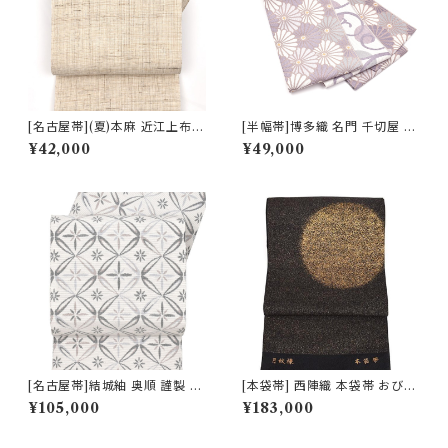
[名古屋帯](夏)本麻 近江上布
[半幅帯]博多織 名門 千切屋 謹
川口織物 謹製 八寸帯 日本製
製 菊繋ぎ文様 リバーシブル 両
¥42,000
¥49,000
(商品番号:21716)
面柄 小袋 正絹 日本製(商品番
号:22497)
[名古屋帯]結城紬 奥順 謹製 型
[本袋帯] 西陣織 本袋帯 おび工
紙捺染絣 七宝文様 八寸帯 正絹
房たなか 謹製 夜空の月文様 砂
¥105,000
¥183,000
日本製(商品番号:22495)
子金帯 正絹 日本製(商品番号:1
5328)