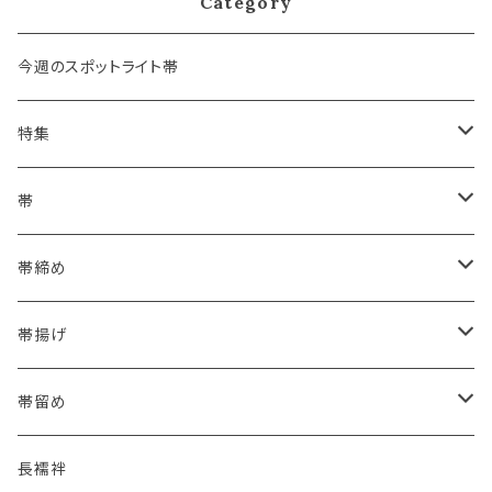
Category
今週のスポットライト帯
特集
浴衣にも！夏の帯揚げ
帯
海のいろ ～sea-green～
- 博多帯
帯締め
夏・単衣用(夏帯)
格ある夏の名古屋帯（都の絽綴れ）
- 西陣織
- おびやオリジナル
帯揚げ
夏・単衣用(夏帯)
おとなの浴衣(有松 鳴海絞り)
- 紬帯・自然布
- 細平唐組 (7mmスリム帯締め)
- おびやオリジナル
帯留め
自宅で洗える！本麻長襦袢
- 琉球帯
- 田中節子
- 京都 三浦清商店
-おびやオリジナル
長襦袢