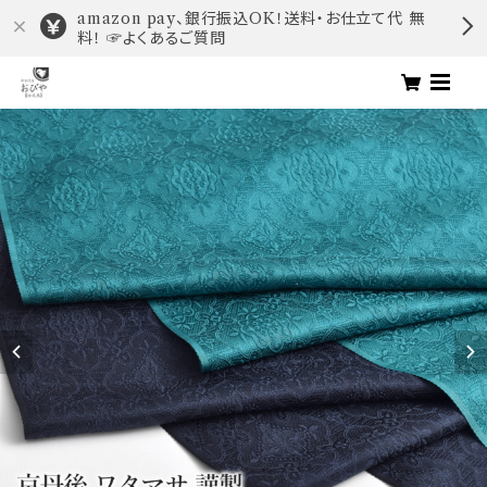
amazon pay、銀行振込OK！送料・お仕立て代 無
料！ ☞よくあるご質問