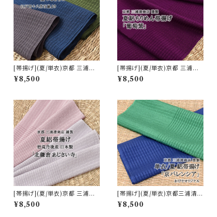
[帯揚げ](夏/単衣)京都 三浦清
[帯揚げ](夏/単衣)京都 三浦清
商店 謹製 江戸四十八茶鼠『夏
商店 謹製 『葡萄紫』ちりめん 丹
¥8,500
¥8,500
つなぎ３色』ちりめん丹後産 正
後産 正絹 (商品番号:15155)
絹 (商品番号:15001)
[帯揚げ](夏/単衣)京都 三浦清
[帯揚げ](夏/単衣)京都三浦清商
商店 謹製『北鎌倉 あじさい寺』
店 謹製『京バレンシア』正絹 日
¥8,500
¥8,500
岩滝丹後ちりめん(商品番号:20
本製(商品番号:17573)
617)