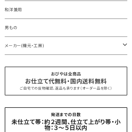
- おびやオリジナル・別注
和洋兼用
- オーダー帯
男もの
- 京袋帯・開き仕立て
メーカー(機元・工房)
- 仕立て上がり
京丹後 ワタマサ
おびやは全商品
お仕立て代無料・国内送料無料
- 新古帯、中古・リサイクル帯 (メンテナンス済み)
博多織 西村織物
ご自宅での反物確認、返品も承ります（オーダー品を除く）
- 角帯
博多織 黒木織物
発送までの日数
- 力士の帯(幅広・長尺)
有松 鳴海絞り 熊谷
未仕立て帯：約２週間、仕立て上がり帯・小
物：３～５日以内