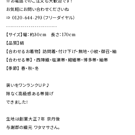
※お電話でのご注文も大歓迎です！
お気軽にお問い合わせくださいね
⇒ 0120-644-293（フリーダイヤル）
-------------------------
【サイズ】幅：約30cm 長さ：170cm
【品質】絹
【合わせるお着物】 訪問着・付け下げ・無地・小紋・御召・紬
【合わせる帯】 ・西陣織・塩瀬帯・縮緬帯・博多帯・紬帯
【季節】 春・秋・冬
装いをワンランクＵＰ♪
隙なく高級感ある帯揚げ
できました！
生地は創業大正７年 京丹後
与謝郡の織元 ワタマサさん。