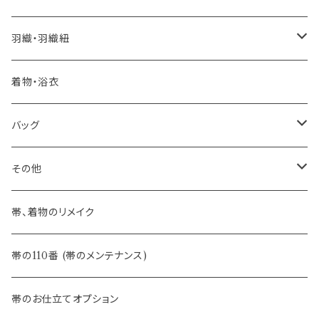
憧れの高級カジュアル帯
- 染め帯
- 大津工房 荒尾ちどり
羽織・羽織紐
河合美術織物 訪問着に合わせる袋帯
- 袋帯・洒落袋帯
-おびやオリジナル
着物・浴衣
訪問着に合わせるフォーマル帯
- 名古屋帯
バッグ
八寸名古屋帯 (松葉仕立て)
３万円台♪高見え袋帯・名古屋帯
- オールシーズン帯
-おびやオリジナル
その他
- 夏帯
-おびやオリジナル
帯、着物のリメイク
- 半幅帯
-フィカレ
帯の110番 (帯のメンテナンス)
- 大人兵児帯
帯のお仕立てオプション