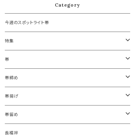
Category
今週のスポットライト帯
特集
浴衣にも！夏の帯揚げ
帯
海のいろ ～sea-green～
- 博多帯
帯締め
夏・単衣用(夏帯)
格ある夏の名古屋帯（都の絽綴れ）
- 西陣織
- おびやオリジナル
帯揚げ
夏・単衣用(夏帯)
おとなの浴衣(有松 鳴海絞り)
- 紬帯・自然布
- 細平唐組 (7mmスリム帯締め)
- おびやオリジナル
帯留め
自宅で洗える！本麻長襦袢
- 琉球帯
- 田中節子
- 京都 三浦清商店
-おびやオリジナル
長襦袢