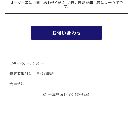
夏用
- 振袖の帯・ママ振り・振袖用袋帯
『marumasa.fab』丸正織物
オーダー等はお問い合わせください（特に表記が無い帯は未仕立てで
す）
お値段以上の振袖帯（３万円台）
お問い合わせ
ワンランク上の振袖帯（オーダー商品）
プライバシーポリシー
特定商取引法に基づく表記
会員規約
© 帯専門店おびや【公式店】