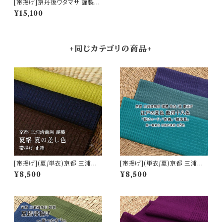
[帯揚げ]京丹後ワタマサ 謹製
三重織 浮華 丹後ちりめん 浮き
¥15,100
織 京ひき染め 正倉院文様 正絹
日本製 (商品番号:19017)
+同じカテゴリの商品+
[帯揚げ](夏/単衣)京都 三浦清
[帯揚げ](単衣/夏)京都 三浦清
商店 謹製『夏の差し色』岩滝丹
商店 謹製『江戸の夏色 藍四十
¥8,500
¥8,500
後ちりめん(商品番号:7460)
八色』岩滝丹後ちりめん 夏絽(商
品番号:20841)