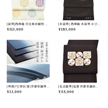
[袋帯]西陣織 河合美術織物 謹
[本袋帯] 西陣織 本袋帯 おび工
製 唐織り 能寿新小葵唐花丸文
房たなか 謹製 夜空の月文様 砂
¥113,000
¥183,000
(白銀ベース)正絹 日本製(商品
子金帯 正絹 日本製(商品番号:1
番号:19325) フォーマル・礼装
5328)
用 銀 訪問着 留袖 七五三 入学
卒業 初釜
[帯揚げ](単衣/夏)京都老舗帯揚
[名古屋帯]塩瀬 京都老舗染屋
げ屋 謹製 経絽 経ぼかし『夏波』
謹製 本加工染め 九寸帯 正絹
¥13,000
¥55,000
京丹後岩滝産 正絹 (商品番号:2
日本製(商品番号:22477)
1554)