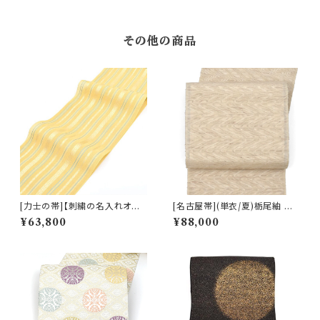
その他の商品
[力士の帯]【刺繍の名入れオプ
[名古屋帯](単衣/夏)栃尾紬 天
ション有】博多帯(夏用) 黒木織
然柿渋染め 変わり透け紬 九寸
¥63,800
¥88,000
物 謹製 紗献上『薄檸檬』五献上
帯 正絹 日本製(商品番号:2250
柄 もじり織 金印 正絹 日本製
3)
力士用 角帯(商品番号:1742r)