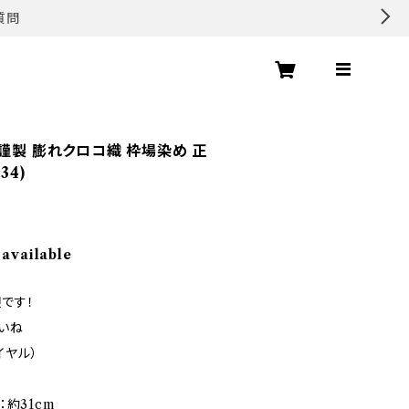
質問
 謹製 膨れクロコ織 枠場染め 正
34)
 available
です！
いね
ダイヤル）
：約31cm