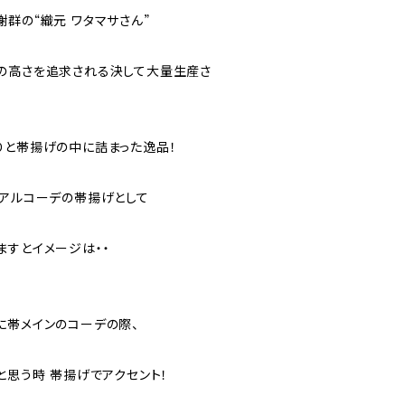
群の“織元 ワタマサさん”
の高さを追求される決して大量生産さ
りと帯揚げの中に詰まった逸品！
ュアルコーデの帯揚げとして
ますとイメージは・・
に帯メインのコーデの際、
と思う時 帯揚げでアクセント！