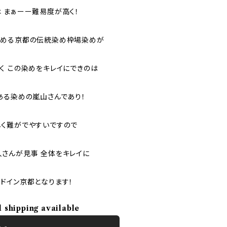
 まぁーー難易度が高く！
染める京都の伝統染め枠場染めが
く この染めをキレイにできのは
ある染めの嵐山さんであり！
く難がでやすいですので
さんが見事 全体をキレイに
ドイン京都となります！
l shipping available