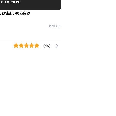
d to cart
にお住まいの方向け
通報する
(46)