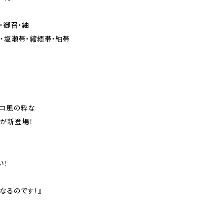
・御召・紬
・塩瀬帯・縮緬帯・紬帯
ロコ風の粋な
が新登場！
い！
なるのです！』