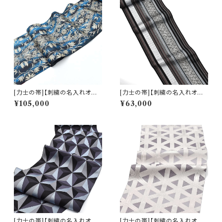
[力士の帯]【刺繍の名入れオプ
[力士の帯]【刺繍の名入れオプ
ション有】博多帯 名門 筑前織物
ション有】博多帯 黒木織物 謹製
¥105,000
¥63,000
謹製 行雪流水 正絹 日本製 力
献上柄 金印 絹 日本製 力士用
士用 角帯(商品番号:22312r)
角帯(商品番号:22113r)
[力士の帯]【刺繍の名入れオプ
[力士の帯]【刺繍の名入れオプ