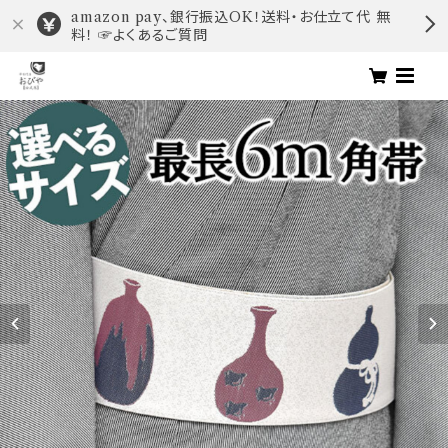
amazon pay、銀行振込OK！送料・お仕立て代 無
料！ ☞よくあるご質問