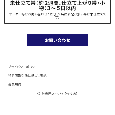
未仕立て帯：約２週間、仕立て上がり帯・小
物：３～５日以内
夏用
- 振袖の帯・ママ振り・振袖用袋帯
『marumasa.fab』丸正織物
オーダー等はお問い合わせください（特に表記が無い帯は未仕立てで
す）
お値段以上の振袖帯（３万円台）
お問い合わせ
ワンランク上の振袖帯（オーダー商品）
プライバシーポリシー
特定商取引法に基づく表記
会員規約
© 帯専門店おびや【公式店】