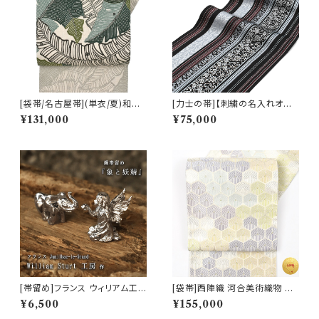
[袋帯/名古屋帯](単衣/夏)和染
[力士の帯]【刺繍の名入れオプ
紅型 栗山吉三郎 謹製 芭蕉葉
ション有】博多織 黒木織物 謹製
¥131,000
¥75,000
本麻 日本製(商品番号:22388)
小唐花 金印 正絹 日本製 力士
用 角帯(商品番号:1752r)
[帯留め]フランス ウィリアム工
[袋帯]西陣織 河合美術織物 謹
房 謹製『象と妖精』錫/ファイン
製 雅び彩取亀甲文 正絹 日本製
¥6,500
¥155,000
ピューター(商品番号:19342)
(商品番号:22117) フォーマル・