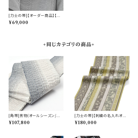
[力士の帯]【オーダー商品】【刺
繍の名入れオプション有】西陣
¥69,000
織 老舗機屋 謹製 京友禅切り絵
作家 図案『酒器 徳利』正絹 日
本製 力士用 角帯(商品番号:18
882mla) ※お届けまで２ヶ月前
後
+同じカテゴリの商品+
[角帯]男物(オールシーズン/仕
[力士の帯]【刺繍の名入れオプ
立て上がり)本場琉球織 老舗 丸
ション有】博多帯 名門 西村織物
¥107,800
¥180,000
正織物 謹製 総ロートン織 正絹
謹製『什宝間道』正絹 日本製 力
日本製(商品番号:22408)
士用 角帯(商品番号:21959r)