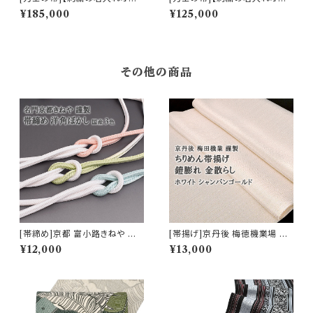
ション有】博多帯 名門 西村織物
ション有】博多帯 名門 西村織物
¥185,000
¥125,000
謹製 風通織 正絹 日本製 力士
謹製『多聞天亀甲』正絹 日本製
用 角帯(商品番号:22199r)
力士用 角帯(商品番号:22245
r)
その他の商品
[帯締め]京都 富小路きねや 謹
[帯揚げ]京丹後 梅徳機業場 謹
製 洋角ぼかし 正絹 日本製 (商
製 金散らし『ホワイトシャンパン
¥12,000
¥13,000
品番号:17555)
ゴールド』京丹後産 正絹(商品番
号:16924)