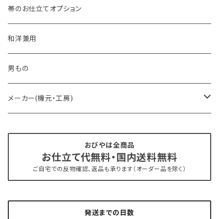
- 大人兵児帯
帯のお仕立てオプション
- おびやオリジナル・別注
和洋兼用
- オーダー帯
男もの
- 京袋帯・開き仕立て
メーカー(機元・工房)
- 仕立て上がり
京丹後 ワタマサ
おびやは全商品
お仕立て代無料・国内送料無料
- 新古帯、中古・リサイクル帯 (メンテナンス済み)
博多織 西村織物
ご自宅での反物確認、返品も承ります（オーダー品を除く）
- 角帯
博多織 黒木織物
発送までの日数
- 力士の帯(幅広・長尺)
有松 鳴海絞り 熊谷