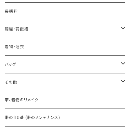
自宅で洗える！本麻長襦袢
- 琉球帯
- 田中節子
- 京都 三浦清商店
-おびやオリジナル
長襦袢
憧れの高級カジュアル帯
- 染め帯
- 大津工房 荒尾ちどり
羽織・羽織紐
河合美術織物 訪問着に合わせる袋帯
- 袋帯・洒落袋帯
-おびやオリジナル
着物・浴衣
訪問着に合わせるフォーマル帯
- 名古屋帯
バッグ
八寸名古屋帯 (松葉仕立て)
３万円台♪高見え袋帯・名古屋帯
- オールシーズン帯
-おびやオリジナル
その他
- 夏帯
-おびやオリジナル
帯、着物のリメイク
- 半幅帯
-フィカレ
帯の110番 (帯のメンテナンス)