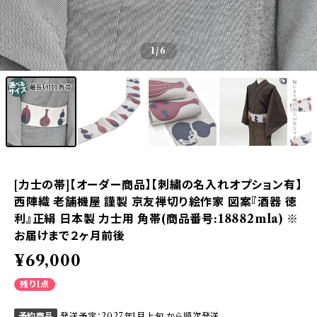
1
/6
[力士の帯]【オーダー商品】【刺繍の名入れオプション有】
西陣織 老舗機屋 謹製 京友禅切り絵作家 図案『酒器 徳
利』正絹 日本製 力士用 角帯(商品番号:18882mla) ※
お届けまで２ヶ月前後
¥69,000
残り1点
予約商品
発送予定：2027年1月上旬 から順次発送