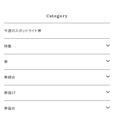
礼装用 金銀 訪問着 留袖 七五
三 入学 卒業 初釜
Category
今週のスポットライト帯
特集
浴衣にも！夏の帯揚げ
帯
海のいろ ～sea-green～
- 博多帯
帯締め
夏・単衣用(夏帯)
格ある夏の名古屋帯（都の絽綴れ）
- 西陣織
- おびやオリジナル
帯揚げ
夏・単衣用(夏帯)
おとなの浴衣(有松 鳴海絞り)
- 紬帯・自然布
- 細平唐組 (7mmスリム帯締め)
- おびやオリジナル
帯留め