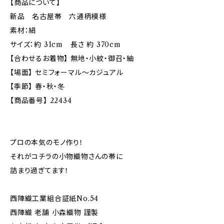
【商品について】
新品 名古屋帯 六通柄模様
素材：絹
サイズ：約 31cm 長さ 約 370cm
【合わせるお着物】 無地・小紋・御召・紬
【場面】 セミフォーマル～カジュアル
【季節】 春・秋・冬
【商品番号】 22434
プロの本気のモノ作り！
それがコチラの小物織物さんの帯に
詰まり過ぎてます！
西陣織工業組合証紙No.54
西陣織 老舗 小森織物 謹製