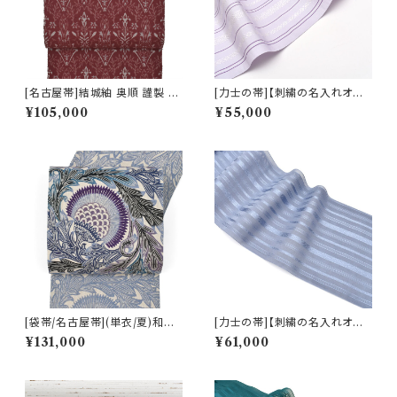
[名古屋帯]結城紬 奥順 謹製 型
[力士の帯]【刺繍の名入れオプ
紙捺染絣 装飾華文 八寸帯 正絹
ション有】博多帯 黒木織物 謹製
¥105,000
¥55,000
日本製(商品番号:22496)
五献上柄 金印 本場筑前博多織
正絹 日本製 力士用 角帯 (商品
番号:21270r)
[袋帯/名古屋帯](単衣/夏)和染
[力士の帯]【刺繍の名入れオプ
紅型 栗山吉三郎 謹製 アザミ
ション有】博多帯(夏用) 黒木織
¥131,000
¥61,000
本麻 日本製(商品番号:22389)
物 謹製 紗献上『紅掛空』五献上
柄 もじり織 金印 正絹 日本製
力士用 角帯(商品番号:20687
r)