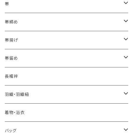
浴衣にも！夏の帯揚げ
帯
海のいろ ～sea-green～
- 博多帯
帯締め
夏・単衣用(夏帯)
格ある夏の名古屋帯（都の絽綴れ）
- 西陣織
- おびやオリジナル
帯揚げ
夏・単衣用(夏帯)
おとなの浴衣(有松 鳴海絞り)
- 紬帯・自然布
- 細平唐組 (7mmスリム帯締め)
- おびやオリジナル
帯留め
自宅で洗える！本麻長襦袢
- 琉球帯
- 田中節子
- 京都 三浦清商店
-おびやオリジナル
長襦袢
憧れの高級カジュアル帯
- 染め帯
- 大津工房 荒尾ちどり
羽織・羽織紐
河合美術織物 訪問着に合わせる袋帯
- 袋帯・洒落袋帯
-おびやオリジナル
着物・浴衣
訪問着に合わせるフォーマル帯
- 名古屋帯
バッグ