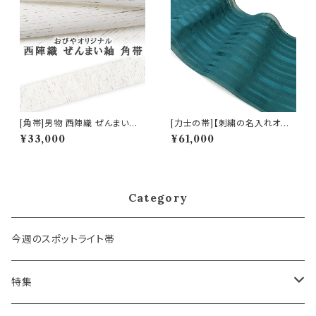
[角帯]男物 西陣織 ぜんまい紬
[力士の帯]【刺繍の名入れオプ
正絹 日本製(商品番号:12070m
ション有】博多帯(夏用) 黒木織
¥33,000
¥61,000
2)
物 謹製 紗献上『緑碧』五献上柄
紗 もじり織 金印 正絹 日本製
力士用 角帯(商品番号:19693
r)
Category
今週のスポットライト帯
特集