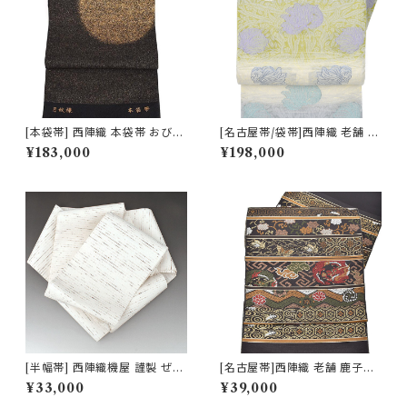
[本袋帯] 西陣織 本袋帯 おび工
[名古屋帯/袋帯]西陣織 老舗 京
房たなか 謹製 夜空の月文様 砂
藝 謹製 ヴィクトリア・デザイン
¥183,000
¥198,000
子金帯 正絹 日本製(商品番号:1
天然石糸 子猫鍵しっぽ 九寸帯
5328)
正絹 日本製(商品番号:21669
a)
[半幅帯] 西陣織機屋 謹製 ぜん
[名古屋帯]西陣織 老舗 鹿子井
まい紬 正絹 日本製(商品番号:1
山田 謹製 九寸帯 正絹 日本製
¥33,000
¥39,000
7046)
(商品番号:22485)