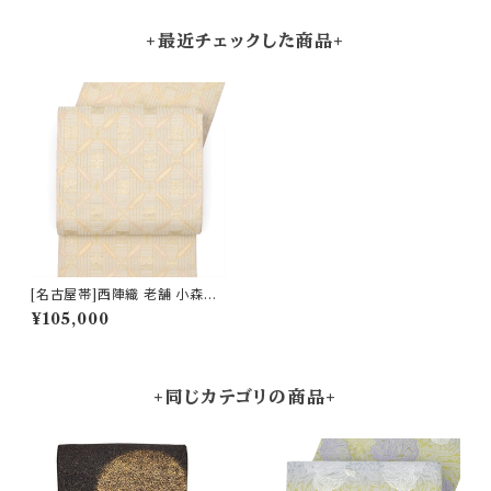
+最近チェックした商品+
[名古屋帯]西陣織 老舗 小森織
物 謹製 七宝松 九寸帯 正絹 日
¥105,000
本製(商品番号:22434)
+同じカテゴリの商品+