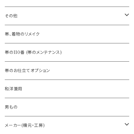
八寸名古屋帯 (松葉仕立て)
３万円台♪高見え袋帯・名古屋帯
- オールシーズン帯
-おびやオリジナル
その他
- 夏帯
-おびやオリジナル
帯、着物のリメイク
- 半幅帯
-フィカレ
帯の110番 (帯のメンテナンス)
- 大人兵児帯
帯のお仕立てオプション
- おびやオリジナル・別注
和洋兼用
- オーダー帯
男もの
- 京袋帯・開き仕立て
メーカー(機元・工房)