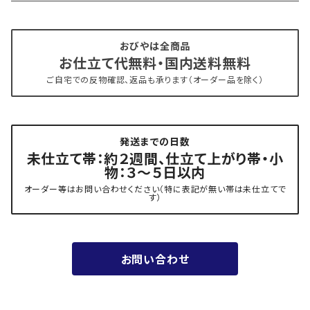
- 仕立て上がり
京丹後 ワタマサ
おびやは全商品
お仕立て代無料・国内送料無料
- 新古帯、中古・リサイクル帯 (メンテナンス済み)
博多織 西村織物
ご自宅での反物確認、返品も承ります（オーダー品を除く）
- 角帯
博多織 黒木織物
発送までの日数
- 力士の帯(幅広・長尺)
有松 鳴海絞り 熊谷
未仕立て帯：約２週間、仕立て上がり帯・小
物：３～５日以内
夏用
- 振袖の帯・ママ振り・振袖用袋帯
『marumasa.fab』丸正織物
オーダー等はお問い合わせください（特に表記が無い帯は未仕立てで
す）
お値段以上の振袖帯（３万円台）
お問い合わせ
ワンランク上の振袖帯（オーダー商品）