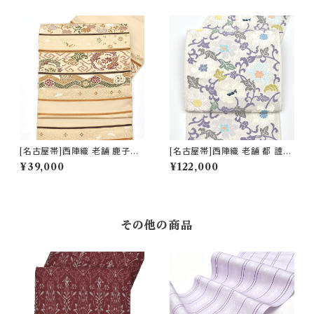
[名古屋帯]西陣織 老舗 鹿子井
[名古屋帯]西陣織 老舗 都 謹製
山田 謹製 九寸帯 正絹 日本製
唐織 唐草華文様 九寸帯 正絹
¥39,000
¥122,000
(商品番号:22484)
日本製(商品番号:21747)
その他の商品