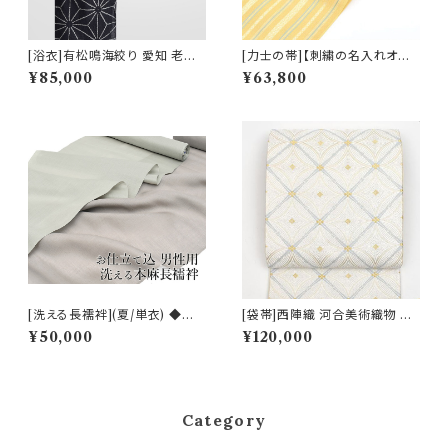
[浴衣]有松鳴海絞り 愛知 老舗
[力士の帯]【刺繍の名入れオプ
熊谷 謹製『滲月』鹿の子絞り 綿
ション有】博多帯(夏用) 黒木織
¥85,000
¥63,800
(商品番号:22265)
物 謹製 紗献上『薄檸檬』五献上
柄 もじり織 金印 正絹 日本製
力士用 角帯(商品番号:1742r)
[洗える長襦袢](夏/単衣) ◆男
[袋帯]西陣織 河合美術織物 謹
性用◆ 自宅で洗える天然素材
製 唐織り 能寿七宝菱松文(銀ベ
¥50,000
¥120,000
(全2色) 志賀麻 (商品番号:1767
ース)正絹 日本製(商品番号:19
0m)
751) フォーマル・礼装用 金銀 訪
問着 留袖 七五三 入学 卒業 初
釜
Category