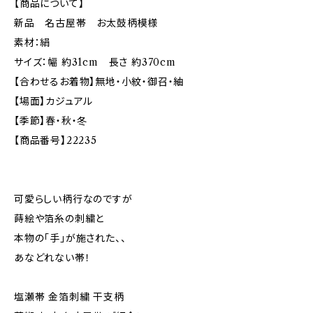
【商品について】
新品 名古屋帯 お太鼓柄模様
素材：絹
サイズ：幅 約31cm 長さ 約370cm
【合わせるお着物】無地・小紋・御召・紬
【場面】カジュアル
【季節】春・秋・冬
【商品番号】22235
可愛らしい柄行なのですが
蒔絵や箔糸の刺繍と
本物の「手」が施された、、
あなどれない帯！
塩瀬帯 金箔刺繍 干支柄