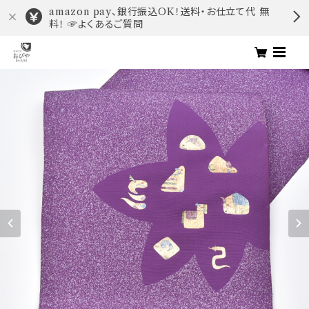
amazon pay、銀行振込OK！送料・お仕立て代 無
料！ ☞よくあるご質問