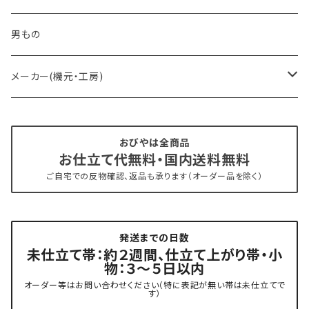
- オーダー帯
男もの
- 京袋帯・開き仕立て
メーカー(機元・工房)
- 仕立て上がり
京丹後 ワタマサ
おびやは全商品
お仕立て代無料・国内送料無料
- 新古帯、中古・リサイクル帯 (メンテナンス済み)
博多織 西村織物
ご自宅での反物確認、返品も承ります（オーダー品を除く）
- 角帯
博多織 黒木織物
発送までの日数
- 力士の帯(幅広・長尺)
有松 鳴海絞り 熊谷
未仕立て帯：約２週間、仕立て上がり帯・小
物：３～５日以内
夏用
- 振袖の帯・ママ振り・振袖用袋帯
『marumasa.fab』丸正織物
オーダー等はお問い合わせください（特に表記が無い帯は未仕立てで
す）