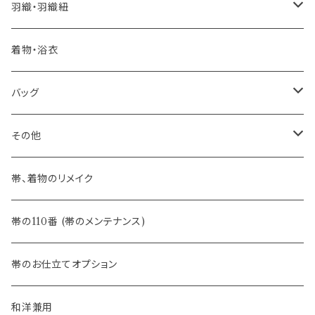
憧れの高級カジュアル帯
- 染め帯
- 大津工房 荒尾ちどり
羽織・羽織紐
河合美術織物 訪問着に合わせる袋帯
- 袋帯・洒落袋帯
-おびやオリジナル
着物・浴衣
訪問着に合わせるフォーマル帯
- 名古屋帯
バッグ
八寸名古屋帯 (松葉仕立て)
３万円台♪高見え袋帯・名古屋帯
- オールシーズン帯
-おびやオリジナル
その他
- 夏帯
-おびやオリジナル
帯、着物のリメイク
- 半幅帯
-フィカレ
帯の110番 (帯のメンテナンス)
- 大人兵児帯
帯のお仕立てオプション
- おびやオリジナル・別注
和洋兼用