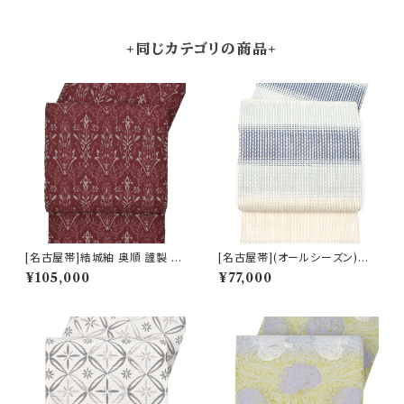
+同じカテゴリの商品+
[名古屋帯]結城紬 奥順 謹製 型
[名古屋帯](オールシーズン)米
紙捺染絣 装飾華文 八寸帯 正絹
沢 近賢織物 謹製 蜃気楼 オー
¥105,000
¥77,000
日本製(商品番号:22496)
ロラ 八寸帯 絹×和紙 日本製(商
品番号:22516)