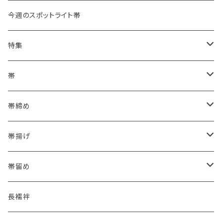
今週のスポットライト帯
特集
浴衣にも！夏の帯揚げ
帯
海のいろ ～sea-green～
- 博多帯
帯締め
夏・単衣用(夏帯)
格ある夏の名古屋帯（都の絽綴れ）
- 西陣織
- おびやオリジナル
帯揚げ
夏・単衣用(夏帯)
おとなの浴衣(有松 鳴海絞り)
- 紬帯・自然布
- 細平唐組 (7mmスリム帯締め)
- おびやオリジナル
帯留め
自宅で洗える！本麻長襦袢
- 琉球帯
- 田中節子
- 京都 三浦清商店
-おびやオリジナル
長襦袢