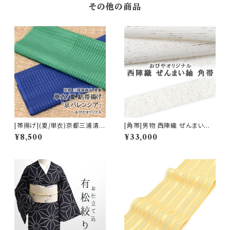
その他の商品
[帯揚げ](夏/単衣)京都三浦清商
[角帯]男物 西陣織 ぜんまい紬
店 謹製『京バレンシア』正絹 日
正絹 日本製(商品番号:12070m
¥8,500
¥33,000
本製(商品番号:17573)
2)