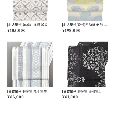
[名古屋帯]結城紬 奥順 謹製 型
[名古屋帯/袋帯]西陣織 老舗 京
紙捺染絣 七宝文様 八寸帯 正絹
藝 謹製 ヴィクトリア・デザイン
¥105,000
¥198,000
日本製(商品番号:22495)
天然石糸 子猫鍵しっぽ 九寸帯
正絹 日本製(商品番号:21669
a)
[名古屋帯]博多織 黒木織物 謹
[名古屋帯]博多織 協和織工場
製 献上独鈷 八寸帯 正絹 日本
謹製 印度彩花文 八寸帯 正絹
¥63,000
¥61,000
製(商品番号:22108)
日本製(商品番号:22103)