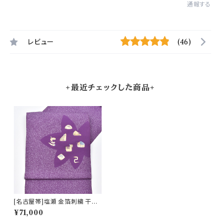
通報する
レビュー
(46)
+最近チェックした商品+
[名古屋帯]塩瀬 金箔刺繍 干支
柄 九寸帯 正絹 日本製(商品番
¥71,000
号:22235)