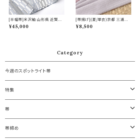
[半幅帯]米沢紬 山形県 近賢織
[帯揚げ](夏/単衣)京都 三浦清
物 謹製 絹 和紙 日本製(商品番
商店 謹製『北鎌倉 あじさい寺』
¥45,000
¥8,500
号:22468)
岩滝丹後ちりめん(商品番号:20
617)
Category
今週のスポットライト帯
特集
浴衣にも！夏の帯揚げ
帯
海のいろ ～sea-green～
- 博多帯
帯締め