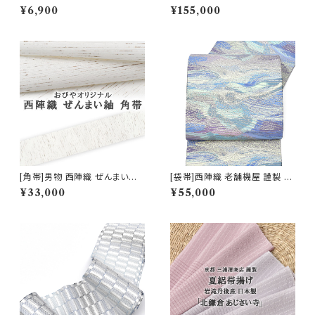
製 7mmスリム 細平唐組『春花
製 雅び彩取亀甲文 正絹 日本製
¥6,900
¥155,000
色』正絹 日本製 (商品番号:160
(商品番号:22117) フォーマル・
01)
礼装用 金銀 訪問着 留袖 七五
三 入学 卒業 初釜
[角帯]男物 西陣織 ぜんまい紬
[袋帯]西陣織 老舗機屋 謹製 金
正絹 日本製(商品番号:12070m
華山織 正絹 日本製(商品番号:2
¥33,000
¥55,000
2)
2460)