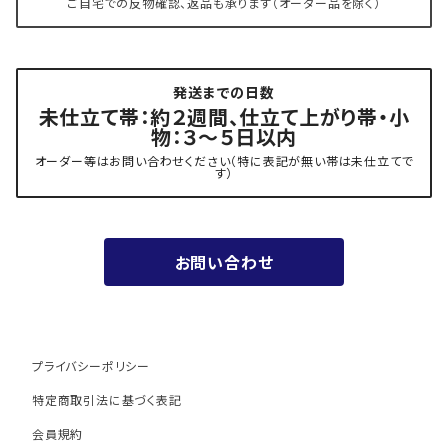
ご自宅での反物確認、返品も承ります（オーダー品を除く）
- 角帯
博多織 黒木織物
発送までの日数
- 力士の帯(幅広・長尺)
有松 鳴海絞り 熊谷
未仕立て帯：約２週間、仕立て上がり帯・小
物：３～５日以内
夏用
- 振袖の帯・ママ振り・振袖用袋帯
『marumasa.fab』丸正織物
オーダー等はお問い合わせください（特に表記が無い帯は未仕立てで
す）
お値段以上の振袖帯（３万円台）
お問い合わせ
ワンランク上の振袖帯（オーダー商品）
プライバシーポリシー
特定商取引法に基づく表記
会員規約