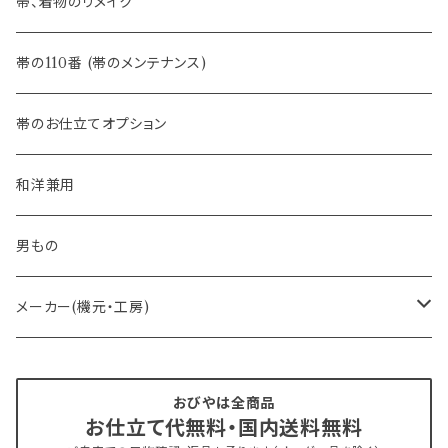
- 夏帯
-おびやオリジナル
帯、着物のリメイク
- 半幅帯
-フィカレ
帯の110番 (帯のメンテナンス)
- 大人兵児帯
帯のお仕立てオプション
- おびやオリジナル・別注
和洋兼用
- オーダー帯
男もの
- 京袋帯・開き仕立て
メーカー(機元・工房)
- 仕立て上がり
京丹後 ワタマサ
おびやは全商品
お仕立て代無料・国内送料無料
- 新古帯、中古・リサイクル帯 (メンテナンス済み)
博多織 西村織物