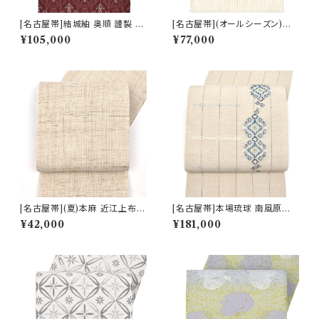
[名古屋帯]結城紬 奥順 謹製 型
[名古屋帯](オールシーズン)米
紙捺染絣 装飾華文 八寸帯 正絹
沢 近賢織物 謹製 蜃気楼 オー
¥105,000
¥77,000
日本製(商品番号:22496)
ロラ 八寸帯 絹×和紙 日本製(商
品番号:22516)
[名古屋帯](夏)本麻 近江上布
[名古屋帯]本場琉球 南風原花
川口織物 謹製 八寸帯 日本製
織 現代の名工 大城一夫 作 手
¥42,000
¥181,000
(商品番号:21716)
織り 八寸帯 正絹 日本製(商品
番号:22506)