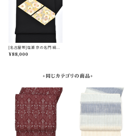
[名古屋帯]塩瀬 京の名門 絹菱
謹製 菱取椿 九寸帯 正絹 日本
¥88,000
製(商品番号:22433)
+同じカテゴリの商品+