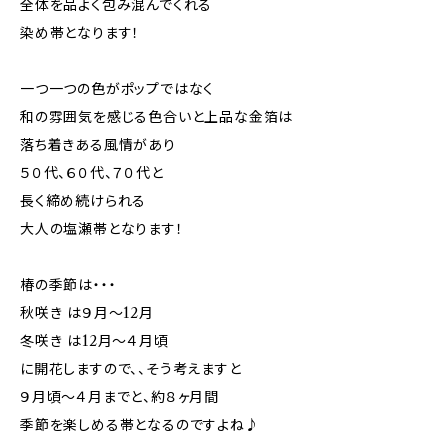
全体を品よく包み混んでくれる
染め帯となります！
一つ一つの色がポップではなく
和の雰囲気を感じる色合いと上品な金箔は
落ち着きある風情があり
５０代、６０代、７０代と
長く締め続けられる
大人の塩瀬帯となります！
椿の季節は・・・
秋咲き は９月～12月
冬咲き は12月～４月頃
に開花しますので、、そう考えますと
９月頃～４月までと、約８ヶ月間
季節を楽しめる帯となるのですよね♪