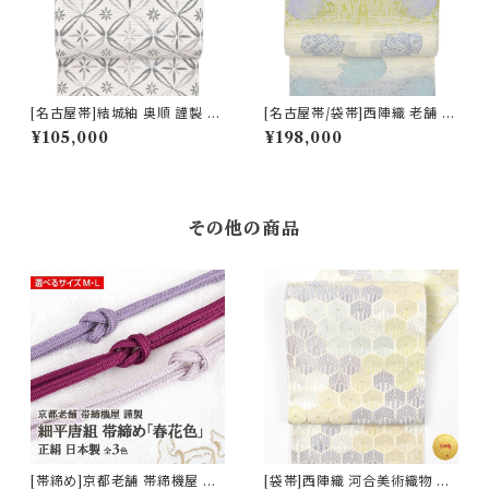
[名古屋帯]結城紬 奥順 謹製 型
[名古屋帯/袋帯]西陣織 老舗 京
紙捺染絣 七宝文様 八寸帯 正絹
藝 謹製 ヴィクトリア・デザイン
¥105,000
¥198,000
日本製(商品番号:22495)
天然石糸 子猫鍵しっぽ 九寸帯
正絹 日本製(商品番号:21669
a)
その他の商品
[帯締め]京都老舗 帯締機屋 謹
[袋帯]西陣織 河合美術織物 謹