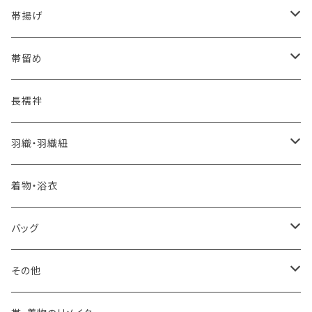
夏・単衣用(夏帯)
格ある夏の名古屋帯（都の絽綴れ）
- 西陣織
- おびやオリジナル
帯揚げ
夏・単衣用(夏帯)
おとなの浴衣(有松 鳴海絞り)
- 紬帯・自然布
- 細平唐組 (7mmスリム帯締め)
- おびやオリジナル
帯留め
自宅で洗える！本麻長襦袢
- 琉球帯
- 田中節子
- 京都 三浦清商店
-おびやオリジナル
長襦袢
憧れの高級カジュアル帯
- 染め帯
- 大津工房 荒尾ちどり
羽織・羽織紐
河合美術織物 訪問着に合わせる袋帯
- 袋帯・洒落袋帯
-おびやオリジナル
着物・浴衣
訪問着に合わせるフォーマル帯
- 名古屋帯
バッグ
八寸名古屋帯 (松葉仕立て)
３万円台♪高見え袋帯・名古屋帯
- オールシーズン帯
-おびやオリジナル
その他