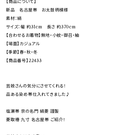
【商品について】
新品 名古屋帯 お太鼓柄模様
素材：絹
サイズ：幅 約31cm 長さ 約370cm
【合わせるお着物】無地・小紋・御召・紬
【場面】カジュアル
【季節】春・秋・冬
【商品番号】22433
芸妓さんの気分にさせてくれる！
品ある染め帯仕入れてきました♪
塩瀬帯 京の名門 絹菱 謹製
菱取椿 九寸 名古屋帯 ご紹介！