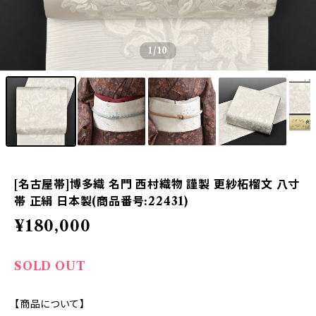
1
/10
[名古屋帯]博多織 名門 西村織物 謹製 更紗柘榴文 八寸
帯 正絹 日本製(商品番号:22431)
¥180,000
SOLD OUT
【商品について】