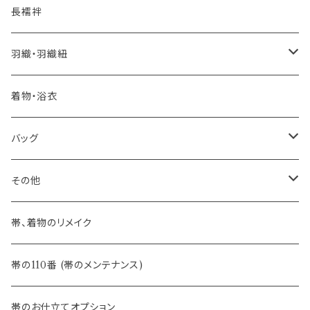
自宅で洗える！本麻長襦袢
- 琉球帯
- 田中節子
- 京都 三浦清商店
-おびやオリジナル
長襦袢
憧れの高級カジュアル帯
- 染め帯
- 大津工房 荒尾ちどり
羽織・羽織紐
河合美術織物 訪問着に合わせる袋帯
- 袋帯・洒落袋帯
-おびやオリジナル
着物・浴衣
訪問着に合わせるフォーマル帯
- 名古屋帯
バッグ
八寸名古屋帯 (松葉仕立て)
３万円台♪高見え袋帯・名古屋帯
- オールシーズン帯
-おびやオリジナル
その他
- 夏帯
-おびやオリジナル
帯、着物のリメイク
- 半幅帯
-フィカレ
帯の110番 (帯のメンテナンス)
- 大人兵児帯
帯のお仕立てオプション