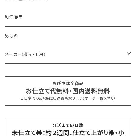
- おびやオリジナル・別注
和洋兼用
- オーダー帯
男もの
- 京袋帯・開き仕立て
メーカー(機元・工房)
- 仕立て上がり
京丹後 ワタマサ
おびやは全商品
お仕立て代無料・国内送料無料
- 新古帯、中古・リサイクル帯 (メンテナンス済み)
博多織 西村織物
ご自宅での反物確認、返品も承ります（オーダー品を除く）
- 角帯
博多織 黒木織物
発送までの日数
- 力士の帯(幅広・長尺)
有松 鳴海絞り 熊谷
未仕立て帯：約２週間、仕立て上がり帯・小