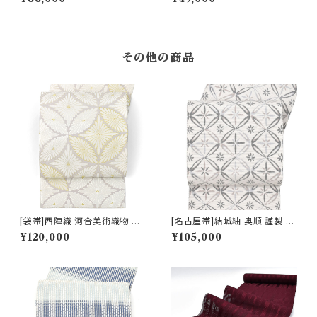
吉祥文 八寸帯 正絹 日本製(商
正絹 日本製(商品番号:22491)
品番号:22382)
その他の商品
[袋帯]西陣織 河合美術織物 謹
[名古屋帯]結城紬 奥順 謹製 型
製 唐織り 能寿大唐松七宝文 正
紙捺染絣 七宝文様 八寸帯 正絹
¥120,000
¥105,000
絹 日本製(商品番号:20086) フ
日本製(商品番号:22495)
ォーマル・礼装用 金銀 訪問着
留袖 七五三 入学 卒業 初釜