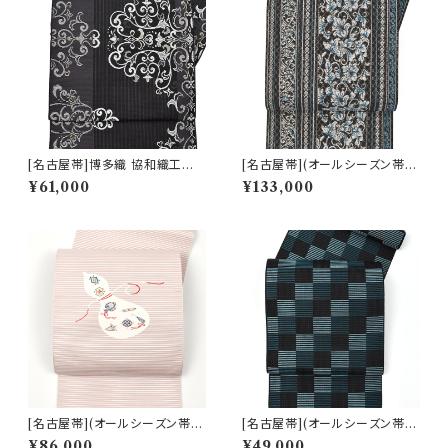
[名古屋帯]博多織 協和織工場
[名古屋帯](オールシーズン帯)
謹製 印度彩花文 八寸帯 正絹
博多織 筑前織物 謹製 捩れ組織
¥61,000
¥133,000
日本製(商品番号:22103)
八寸帯 正絹 日本製(商品番号:2
2086)
[名古屋帯](オールシーズン帯)
[名古屋帯](オールシーズン帯)
博多織 協和織工場 謹製 瓢箪
博多織 協和織工場 謹製 八寸帯
¥86,000
¥49,000