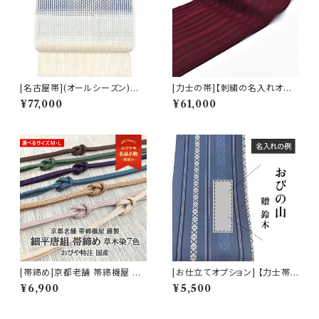
[名古屋帯](オールシーズン)米
[力士の帯]【刺繍の名入れオプ
沢 近賢織物 謹製 蜃気楼 オー
ション有】博多帯(夏用) 黒木織
¥77,000
¥61,000
ロラ 八寸帯 絹×和紙 日本製(商
物 謹製 紗献上『紅黒』五献上柄
品番号:22516)
もじり織 金印 正絹 日本製 力士
用 角帯(商品番号:22219r)
[帯締め]京都老舗 帯締機屋 謹
[お仕立てオプション] 【力士帯
製 7mmスリム 細平唐組 草木
用 刺繍の名入れ】贈り物の帯な
¥6,900
¥5,500
染 正絹 日本製(商品番号:1494
どに (商品番号:naire)
5)