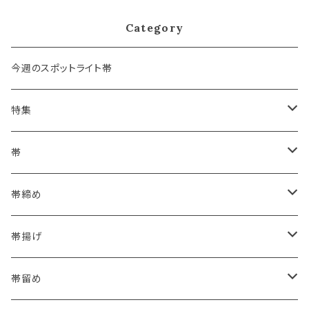
Category
今週のスポットライト帯
特集
浴衣にも！夏の帯揚げ
帯
海のいろ ～sea-green～
- 博多帯
帯締め
夏・単衣用(夏帯)
格ある夏の名古屋帯（都の絽綴れ）
- 西陣織
- おびやオリジナル
帯揚げ
夏・単衣用(夏帯)
おとなの浴衣(有松 鳴海絞り)
- 紬帯・自然布
- 細平唐組 (7mmスリム帯締め)
- おびやオリジナル
帯留め