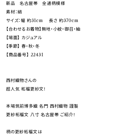
新品 名古屋帯 全通柄模様
素材：絹
サイズ：幅 約31cm 長さ 約370cm
【合わせるお着物】無地・小紋・御召・紬
【場面】 カジュアル
【季節】 春・秋・冬
【商品番号】 22431
西村織物さんの
超人気 柘榴更紗文！
本場筑前博多織 名門 西村織物 謹製
更紗柘榴文 八寸 名古屋帯 ご紹介！
柄の更紗柘榴文は