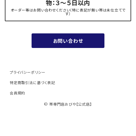
物：３～５日以内
夏用
- 振袖の帯・ママ振り・振袖用袋帯
『marumasa.fab』丸正織物
オーダー等はお問い合わせください（特に表記が無い帯は未仕立てで
す）
お値段以上の振袖帯（３万円台）
お問い合わせ
ワンランク上の振袖帯（オーダー商品）
プライバシーポリシー
特定商取引法に基づく表記
会員規約
© 帯専門店おびや【公式店】