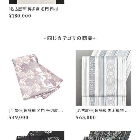
[名古屋帯]博多織 名門 西村織
物 謹製 更紗柘榴文 八寸帯 正
¥180,000
絹 日本製(商品番号:22431)
+同じカテゴリの商品+
[半幅帯]博多織 名門 千切屋 謹
[名古屋帯]博多織 黒木織物 謹
製 菊繋ぎ文様 リバーシブル 両
製 献上独鈷 八寸帯 正絹 日本
¥49,000
¥63,000
面柄 小袋 正絹 日本製(商品番
製(商品番号:22108)
号:22497)