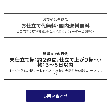
- 仕立て上がり
京丹後 ワタマサ
おびやは全商品
お仕立て代無料・国内送料無料
- 新古帯、中古・リサイクル帯 (メンテナンス済み)
博多織 西村織物
ご自宅での反物確認、返品も承ります（オーダー品を除く）
- 角帯
博多織 黒木織物
発送までの日数
- 力士の帯(幅広・長尺)
有松 鳴海絞り 熊谷
未仕立て帯：約２週間、仕立て上がり帯・小
物：３～５日以内
夏用
- 振袖の帯・ママ振り・振袖用袋帯
『marumasa.fab』丸正織物
オーダー等はお問い合わせください（特に表記が無い帯は未仕立てで
す）
お値段以上の振袖帯（３万円台）
お問い合わせ
ワンランク上の振袖帯（オーダー商品）