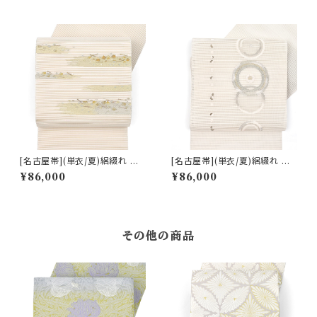
032)
[名古屋帯](単衣/夏)絽綴れ 西
[名古屋帯](単衣/夏)絽綴れ 西
陣 老舗 都 謹製 夕霧 八寸帯 正
陣 老舗 都 謹製 輪 八寸帯 正絹
¥86,000
¥86,000
絹 日本製(商品番号:22371)
日本製(商品番号:22369)
その他の商品