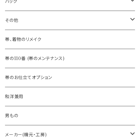
訪問着に合わせるフォーマル帯
- 名古屋帯
バッグ
八寸名古屋帯 (松葉仕立て)
３万円台♪高見え袋帯・名古屋帯
- オールシーズン帯
-おびやオリジナル
その他
- 夏帯
-おびやオリジナル
帯、着物のリメイク
- 半幅帯
-フィカレ
帯の110番 (帯のメンテナンス)
- 大人兵児帯
帯のお仕立てオプション
- おびやオリジナル・別注
和洋兼用
- オーダー帯
男もの
- 京袋帯・開き仕立て
メーカー(機元・工房)