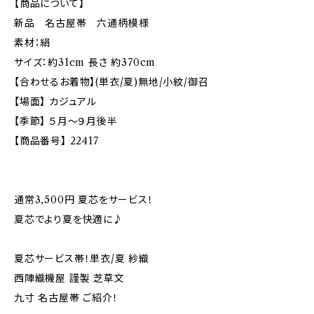
【商品について】
新品 名古屋帯 六通柄模様
素材：絹
サイズ：約31cm 長さ 約370cm
【合わせるお着物】(単衣/夏)無地/小紋/御召
【場面】 カジュアル
【季節】 ５月～９月後半
【商品番号】 22417
通常3,500円 夏芯をサービス！
夏芯でより夏を快適に♪
夏芯サービス帯！単衣/夏 紗織
西陣織機屋 謹製 芝草文
九寸 名古屋帯 ご紹介！