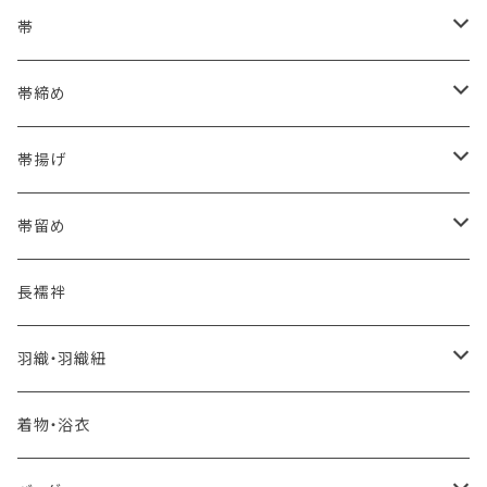
浴衣にも！夏の帯揚げ
帯
海のいろ ～sea-green～
- 博多帯
帯締め
夏・単衣用(夏帯)
格ある夏の名古屋帯（都の絽綴れ）
- 西陣織
- おびやオリジナル
帯揚げ
夏・単衣用(夏帯)
おとなの浴衣(有松 鳴海絞り)
- 紬帯・自然布
- 細平唐組 (7mmスリム帯締め)
- おびやオリジナル
帯留め
自宅で洗える！本麻長襦袢
- 琉球帯
- 田中節子
- 京都 三浦清商店
-おびやオリジナル
長襦袢
憧れの高級カジュアル帯
- 染め帯
- 大津工房 荒尾ちどり
羽織・羽織紐
河合美術織物 訪問着に合わせる袋帯
- 袋帯・洒落袋帯
-おびやオリジナル
着物・浴衣