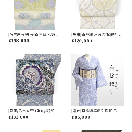
[名古屋帯/袋帯]西陣織 老舗 京
[袋帯]西陣織 河合美術織物 謹
藝 謹製 ヴィクトリア・デザイン
製 唐織り 能寿大唐松七宝文 正
¥198,000
¥120,000
天然石糸 子猫鍵しっぽ 九寸帯
絹 日本製(商品番号:20086) フ
正絹 日本製(商品番号:21669
ォーマル・礼装用 金銀 訪問着
a)
留袖 七五三 入学 卒業 初釜
[袋帯/名古屋帯](単衣/夏)和染
[浴衣]有松鳴海絞り 愛知 老舗
紅型 栗山吉三郎 謹製 アザミ
熊谷 謹製『滲月』鹿の子絞り 綿
¥131,000
¥85,000
本麻 日本製(商品番号:22389)
(商品番号:22264)