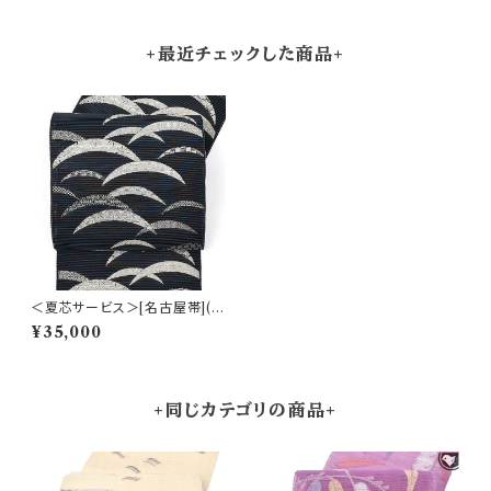
+最近チェックした商品+
＜夏芯サービス＞[名古屋帯](単
衣/夏)紗織 西陣織機屋 謹製 芝
¥35,000
草文 九寸帯 絹 日本製(商品番
号:22417)
+同じカテゴリの商品+