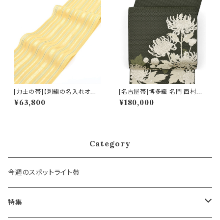
[力士の帯]【刺繍の名入れオプ
[名古屋帯]博多織 名門 西村織
ション有】博多帯(夏用) 黒木織
物 謹製 花むすび 12枚朱子 寿
¥63,800
¥180,000
物 謹製 紗献上『薄檸檬』五献上
菊 八寸帯 正絹 日本製(商品番
柄 もじり織 金印 正絹 日本製
号:22437)
力士用 角帯(商品番号:1742r)
Category
今週のスポットライト帯
特集