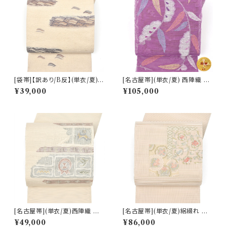
[袋帯]【訳あり/B反】(単衣/夏)
[名古屋帯](単衣/夏) 西陣織 帯
西陣織 老舗 加納幸 謹製 さざ
屋捨松 謹製 雪持柳文 八寸帯
¥39,000
¥105,000
波文様 正絹 日本製(商品番号:2
正絹 日本製(商品番号:19368)
1907)
[名古屋帯](単衣/夏)西陣織 名
[名古屋帯](単衣/夏)絽綴れ 西
門 都 謹製 手織 櫛織 壁画文様
陣 老舗 都 謹製 名物裂 八寸帯
¥49,000
¥86,000
八寸帯 絹 日本製(商品番号:22
正絹 日本製(商品番号:22372)