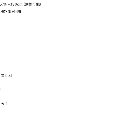
370～380cm（調整可能）
小紋・御召・紬
形文化財
！
すか？