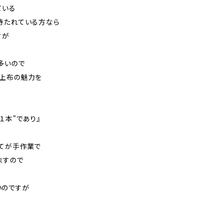
ている
持たれている方なら
すが
多いので
古上布の魅力を
１本”であり』
てが手作業で
ますので
いのですが