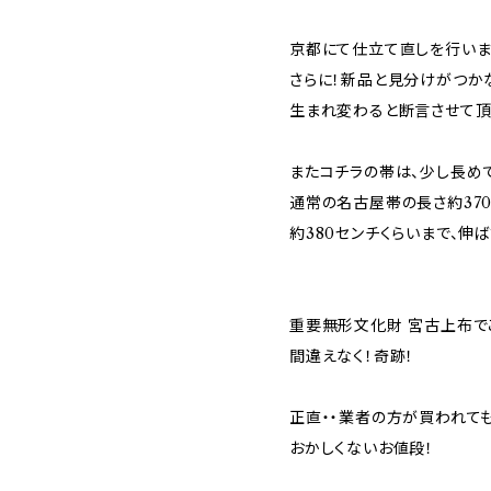
京都にて仕立て直しを行いま
さらに！新品と見分けがつか
生まれ変わると断言させて頂
またコチラの帯は、少し長め
通常の名古屋帯の長さ約37
約380センチくらいまで、伸
重要無形文化財 宮古上布で
間違えなく！奇跡！
正直・・業者の方が買われて
おかしくないお値段！