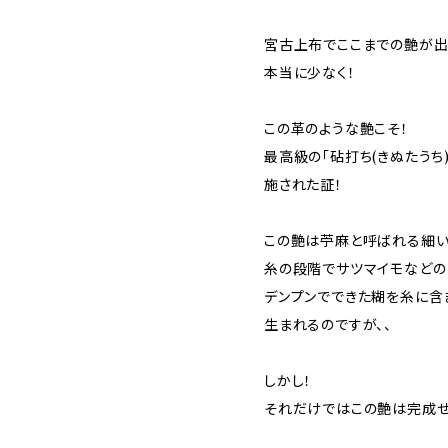
宮古上布でここまでの艶が
本当に少なく！
この革のような艶こそ！
最高級の「砧打ち(きぬたうち
施された証！
この艶は苧麻と呼ばれる細
糸の段階でサツマイモなどの
デンプンでできた糊を糸に含
生まれるのですが、、
しかし！
それだけではこの艶は完成せ