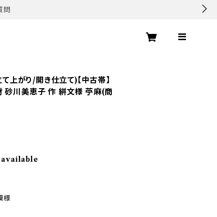
質問
仕立て上がり/開き仕立て)【中古帯】
 砂川美恵子 作 絣文様 苧麻(商
 available
模様