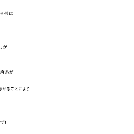
出る帯は
)」が
い麻糸が
ませることにより
ず！