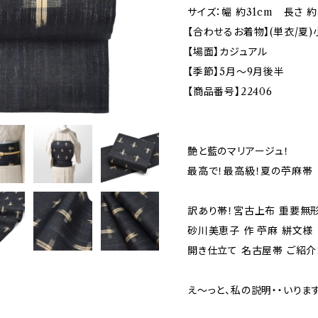
サイズ：幅 約31cm 長さ 約
【合わせるお着物】(単衣/夏)
【場面】カジュアル
【季節】5月～9月後半
【商品番号】22406
艶と藍のマリアージュ！
最高で！最高級！夏の苧麻帯
訳あり帯！宮古上布 重要無
砂川美恵子 作 苧麻 絣文様
開き仕立て 名古屋帯 ご紹介
え～っと、私の説明・・いりま