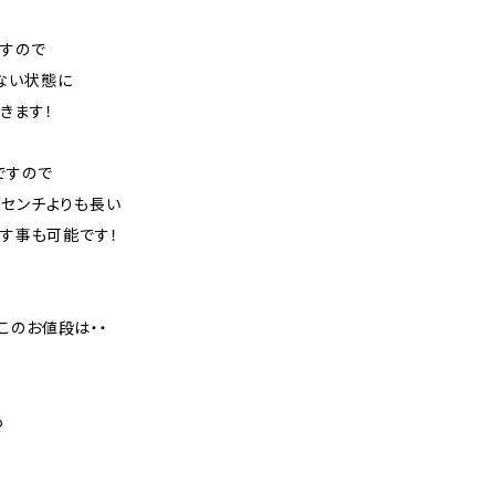
すので
ない状態に
きます！
ですので
0センチよりも長い
ばす事も可能です！
このお値段は・・
も