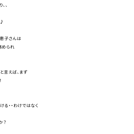
り、、
す♪
恵子さんは
務められ
と言えば、まず
！
ける・・わけではなく
か？