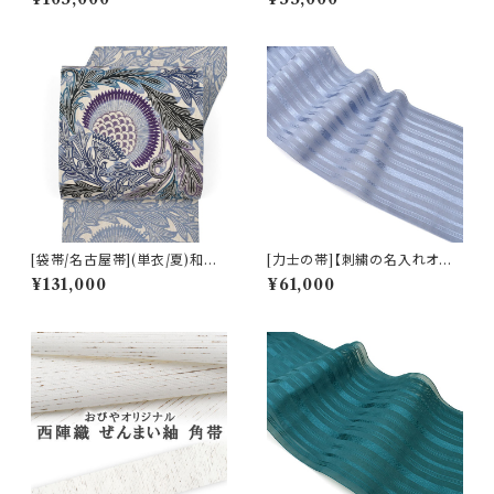
日本製(商品番号:22496)
五献上柄 金印 本場筑前博多織
正絹 日本製 力士用 角帯 (商品
番号:21270r)
[袋帯/名古屋帯](単衣/夏)和染
[力士の帯]【刺繍の名入れオプ
紅型 栗山吉三郎 謹製 アザミ
ション有】博多帯(夏用) 黒木織
¥131,000
¥61,000
本麻 日本製(商品番号:22389)
物 謹製 紗献上『紅掛空』五献上
柄 もじり織 金印 正絹 日本製
力士用 角帯(商品番号:20687
r)