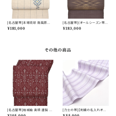
[名古屋帯]本場琉球 南風原花
[名古屋帯](オールシーズン帯)
織 現代の名工 大城一夫 作 手
本場琉球絣 名門 丸正織物 謹製
¥181,000
¥183,000
織り 八寸帯 正絹 日本製(商品
九寸帯 正絹 日本製(商品番号:2
番号:22506)
1262)
その他の商品
[名古屋帯]結城紬 奥順 謹製 型
[力士の帯]【刺繍の名入れオプ
紙捺染絣 装飾華文 八寸帯 正絹
ション有】博多帯 黒木織物 謹製
¥105,000
¥55,000