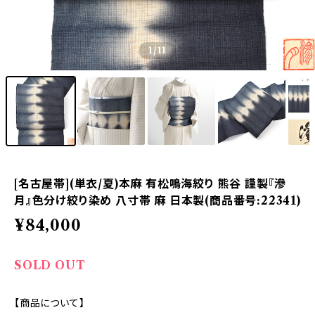
1
/11
[名古屋帯](単衣/夏)本麻 有松鳴海絞り 熊谷 謹製『滲
月』色分け絞り染め 八寸帯 麻 日本製(商品番号:22341)
¥84,000
SOLD OUT
【商品について】