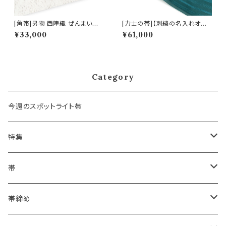
[角帯]男物 西陣織 ぜんまい紬
[力士の帯]【刺繍の名入れオプ
正絹 日本製(商品番号:12070m
ション有】博多帯(夏用) 黒木織
¥33,000
¥61,000
2)
物 謹製 紗献上『緑碧』五献上柄
紗 もじり織 金印 正絹 日本製
力士用 角帯(商品番号:19693
r)
Category
今週のスポットライト帯
特集
浴衣にも！夏の帯揚げ
帯
海のいろ ～sea-green～
- 博多帯
帯締め