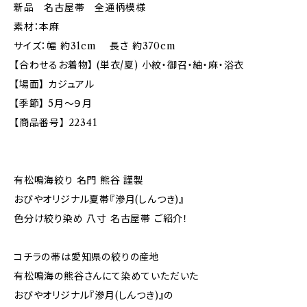
新品 名古屋帯 全通柄模様
素材：本麻
サイズ：幅 約31cm 長さ 約370cm
【合わせるお着物】 (単衣/夏) 小紋・御召・紬・麻・浴衣
【場面】 カジュアル
【季節】 5月～９月
【商品番号】 22341
有松鳴海絞り 名門 熊谷 謹製
おびやオリジナル夏帯『滲月(しんつき)』
色分け絞り染め 八寸 名古屋帯 ご紹介！
コチラの帯は愛知県の絞りの産地
有松鳴海の熊谷さんにて染めていただいた
おびやオリジナル『滲月(しんつき)』の