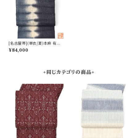
[名古屋帯](単衣/夏)本麻 有松
鳴海絞り 熊谷 謹製『滲月』色分
¥84,000
け絞り染め 八寸帯 麻 日本製
(商品番号:22341)
+同じカテゴリの商品+