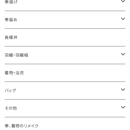
夏・単衣用(夏帯)
格ある夏の名古屋帯（都の絽綴れ）
- 西陣織
- おびやオリジナル
帯揚げ
夏・単衣用(夏帯)
おとなの浴衣(有松 鳴海絞り)
- 紬帯・自然布
- 細平唐組 (7mmスリム帯締め)
- おびやオリジナル
帯留め
自宅で洗える！本麻長襦袢
- 琉球帯
- 田中節子
- 京都 三浦清商店
-おびやオリジナル
長襦袢
憧れの高級カジュアル帯
- 染め帯
- 大津工房 荒尾ちどり
羽織・羽織紐
河合美術織物 訪問着に合わせる袋帯
- 袋帯・洒落袋帯
-おびやオリジナル
着物・浴衣
訪問着に合わせるフォーマル帯
- 名古屋帯
バッグ
八寸名古屋帯 (松葉仕立て)
３万円台♪高見え袋帯・名古屋帯
- オールシーズン帯
-おびやオリジナル
その他
- 夏帯
-おびやオリジナル
帯、着物のリメイク