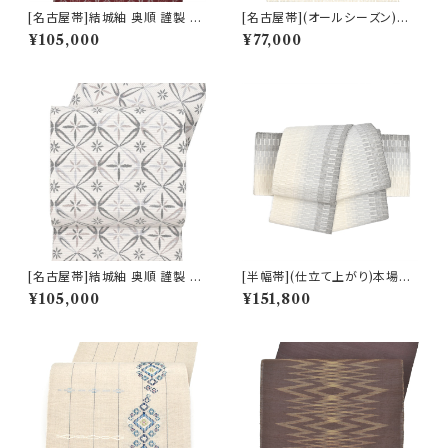
[名古屋帯]結城紬 奥順 謹製 型
[名古屋帯](オールシーズン)米
紙捺染絣 装飾華文 八寸帯 正絹
沢 近賢織物 謹製 蜃気楼 オー
¥105,000
¥77,000
日本製(商品番号:22496)
ロラ 八寸帯 絹×和紙 日本製(商
品番号:22516)
[名古屋帯]結城紬 奥順 謹製 型
[半幅帯](仕立て上がり)本場琉
紙捺染絣 七宝文様 八寸帯 正絹
球南風原 ロートン織 名門 丸正
¥105,000
¥151,800
日本製(商品番号:22495)
織物 謹製『marumasa.fab』手
織り 正絹 日本製(商品番号:22
452)