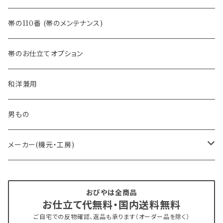
- 半幅帯
-フィカレ
帯の110番 (帯のメンテナンス)
- 大人兵児帯
帯のお仕立てオプション
- おびやオリジナル・別注
和洋兼用
- オーダー帯
男もの
- 京袋帯・開き仕立て
メーカー(機元・工房)
- 仕立て上がり
京丹後 ワタマサ
おびやは全商品
お仕立て代無料・国内送料無料
- 新古帯、中古・リサイクル帯 (メンテナンス済み)
博多織 西村織物
ご自宅での反物確認、返品も承ります（オーダー品を除く）