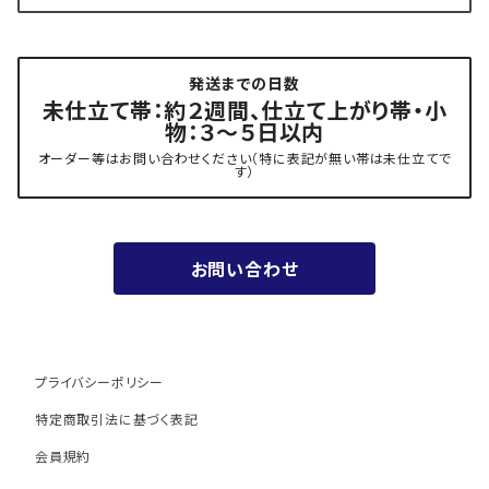
- 角帯
博多織 黒木織物
発送までの日数
- 力士の帯(幅広・長尺)
有松 鳴海絞り 熊谷
未仕立て帯：約２週間、仕立て上がり帯・小
物：３～５日以内
夏用
- 振袖の帯・ママ振り・振袖用袋帯
『marumasa.fab』丸正織物
オーダー等はお問い合わせください（特に表記が無い帯は未仕立てで
す）
お値段以上の振袖帯（３万円台）
お問い合わせ
ワンランク上の振袖帯（オーダー商品）
プライバシーポリシー
特定商取引法に基づく表記
会員規約