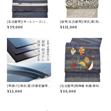
[名古屋帯](オールシーズン)西
[袋帯/名古屋帯](単衣/夏)和染
陣織機屋 謹製 ぜんまい段 ねこ
紅型 栗山吉三郎 謹製 芭蕉葉
¥39,000
¥131,000
散歩 九寸帯 正絹 日本製(商品
本麻 日本製(商品番号:22388)
番号:22459)
[帯揚げ](単衣/夏)京都老舗帯揚
[名古屋帯]西陣織 刺繍 錦秋の
げ屋 謹製 経絽 経ぼかし『夏波』
香 九寸帯 正絹 日本製(商品番
¥13,000
¥55,000
京丹後岩滝産 正絹 (商品番号:2
号:21643)
1554)