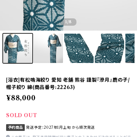
1
/8
[浴衣]有松鳴海絞り 愛知 老舗 熊谷 謹製『滲月』鹿の子/
帽子絞り 綿(商品番号:22263)
¥88,000
SOLD OUT
予約商品
発送予定：2027年1月上旬 から順次発送