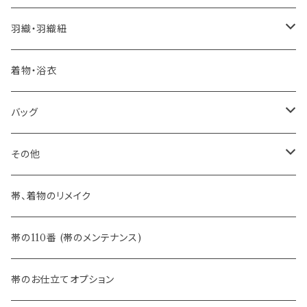
憧れの高級カジュアル帯
- 染め帯
- 大津工房 荒尾ちどり
羽織・羽織紐
河合美術織物 訪問着に合わせる袋帯
- 袋帯・洒落袋帯
-おびやオリジナル
着物・浴衣
訪問着に合わせるフォーマル帯
- 名古屋帯
バッグ
八寸名古屋帯 (松葉仕立て)
３万円台♪高見え袋帯・名古屋帯
- オールシーズン帯
-おびやオリジナル
その他
- 夏帯
-おびやオリジナル
帯、着物のリメイク
- 半幅帯
-フィカレ
帯の110番 (帯のメンテナンス)
- 大人兵児帯
帯のお仕立てオプション