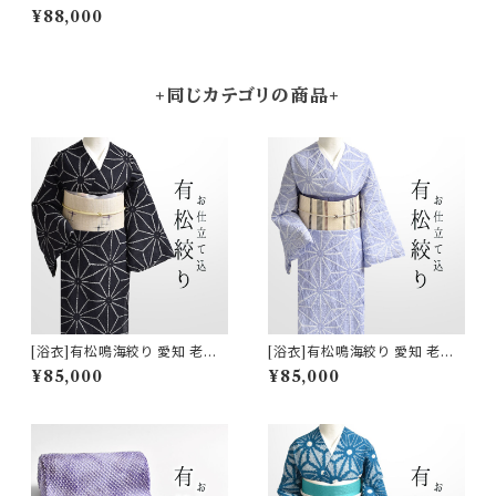
熊谷 謹製『滲月』鹿の子/帽子絞
¥88,000
り 綿(商品番号:22263)
+同じカテゴリの商品+
[浴衣]有松鳴海絞り 愛知 老舗
[浴衣]有松鳴海絞り 愛知 老舗
熊谷 謹製『滲月』鹿の子絞り 綿
熊谷 謹製『滲月』鹿の子絞り 綿
¥85,000
¥85,000
(商品番号:22265)
(商品番号:22264)