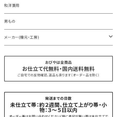
- おびやオリジナル・別注
和洋兼用
- オーダー帯
男もの
- 京袋帯・開き仕立て
メーカー(機元・工房)
- 仕立て上がり
京丹後 ワタマサ
おびやは全商品
お仕立て代無料・国内送料無料
- 新古帯、中古・リサイクル帯 (メンテナンス済み)
博多織 西村織物
ご自宅での反物確認、返品も承ります（オーダー品を除く）
- 角帯
博多織 黒木織物
発送までの日数
- 力士の帯(幅広・長尺)
有松 鳴海絞り 熊谷
未仕立て帯：約２週間、仕立て上がり帯・小
物：３～５日以内
夏用
- 振袖の帯・ママ振り・振袖用袋帯
『marumasa.fab』丸正織物
オーダー等はお問い合わせください（特に表記が無い帯は未仕立てで