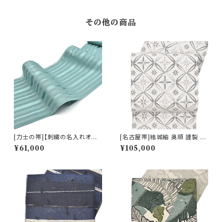
その他の商品
[力士の帯]【刺繍の名入れオプ
[名古屋帯]結城紬 奥順 謹製 型
ション有】博多帯(夏用) 黒木織
紙捺染絣 七宝文様 八寸帯 正絹
¥61,000
¥105,000
物 謹製 紗献上『山藍』五献上柄
日本製(商品番号:22495)
もじり織 金印 正絹 日本製 力士
用 角帯(商品番号:22238r)