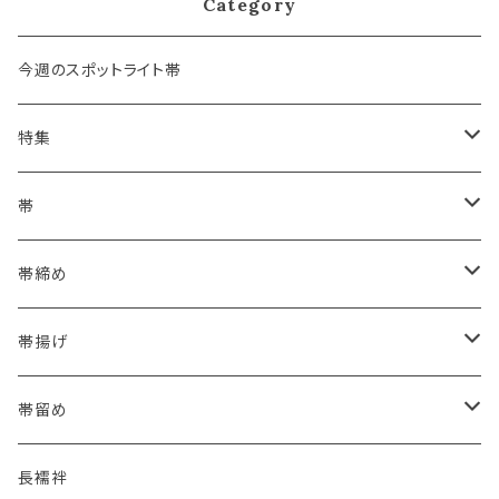
Category
今週のスポットライト帯
特集
浴衣にも！夏の帯揚げ
帯
海のいろ ～sea-green～
- 博多帯
帯締め
夏・単衣用(夏帯)
格ある夏の名古屋帯（都の絽綴れ）
- 西陣織
- おびやオリジナル
帯揚げ
夏・単衣用(夏帯)
おとなの浴衣(有松 鳴海絞り)
- 紬帯・自然布
- 細平唐組 (7mmスリム帯締め)
- おびやオリジナル
帯留め
自宅で洗える！本麻長襦袢
- 琉球帯
- 田中節子
- 京都 三浦清商店
-おびやオリジナル
長襦袢