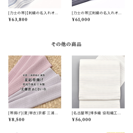
[力士の帯]【刺繍の名入れオプ
[力士の帯]【刺繍の名入れオプ
ション有】博多帯 黒木織物 謹製
ション有】博多帯(夏用) 黒木織
¥63,800
¥61,000
小唐花 正絹 日本製 力士用 角
物 謹製 紗献上『鳩羽鼠』金印
帯(商品番号:22109r)
正絹 日本製 力士用 角帯(商品
番号:22300r)
その他の商品
[帯揚げ](夏/単衣)京都 三浦清
[名古屋帯]博多織 協和織工場
商店 謹製『北鎌倉 あじさい寺』
謹製 駒格子段色紋様 八寸帯 正
¥8,500
¥56,000
岩滝丹後ちりめん(商品番号:20
絹 日本製(商品番号:22098)
617)