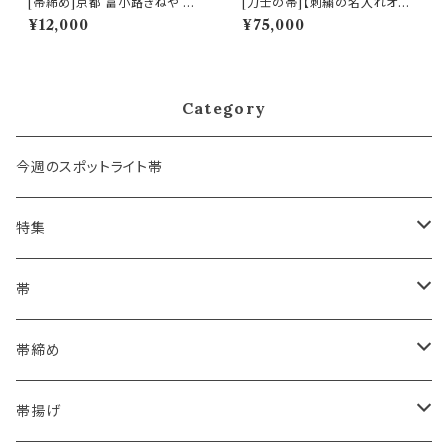
[帯締め]京都 富小路きねや 謹
[力士の帯]【刺繍の名入れオプ
製 洋角組 正絹 日本製 (商品番
ション有】博多織 黒木織物 謹製
¥12,000
¥75,000
号:14755)
小唐花 金印 正絹 日本製 力士
用 角帯(商品番号:1752r)
Category
今週のスポットライト帯
特集
浴衣にも！夏の帯揚げ
帯
海のいろ ～sea-green～
- 博多帯
帯締め
夏・単衣用(夏帯)
格ある夏の名古屋帯（都の絽綴れ）
- 西陣織
- おびやオリジナル
帯揚げ