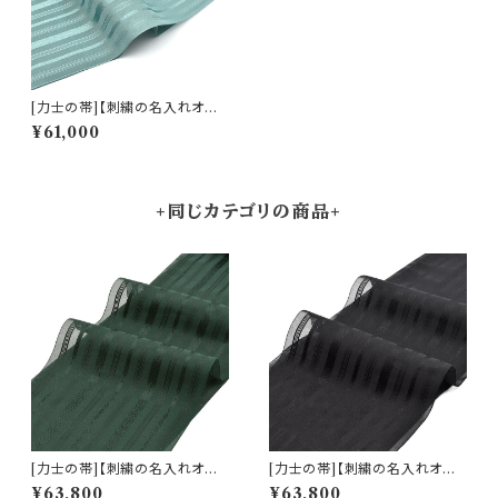
[力士の帯]【刺繍の名入れオプ
ション有】博多帯(夏用) 黒木織
¥61,000
物 謹製 紗献上『山藍』五献上柄
もじり織 金印 正絹 日本製 力士
用 角帯(商品番号:22238r)
+同じカテゴリの商品+
[力士の帯]【刺繍の名入れオプ
[力士の帯]【刺繍の名入れオプ
ション有】博多帯(夏用) 黒木織
ション有】博多帯(夏用) 黒木織
¥63,800
¥63,800