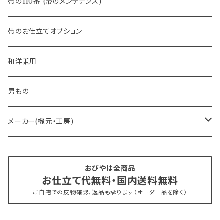
- 半幅帯
-フィカレ
帯の110番 (帯のメンテナンス)
- 大人兵児帯
帯のお仕立てオプション
- おびやオリジナル・別注
和洋兼用
- オーダー帯
男もの
- 京袋帯・開き仕立て
メーカー(機元・工房)
- 仕立て上がり
京丹後 ワタマサ
おびやは全商品
お仕立て代無料・国内送料無料
- 新古帯、中古・リサイクル帯 (メンテナンス済み)
博多織 西村織物
ご自宅での反物確認、返品も承ります（オーダー品を除く）
- 角帯
博多織 黒木織物