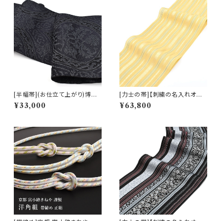
[半幅帯](お仕立て上がり)博多
[力士の帯]【刺繍の名入れオプ
織 名門 黒木織物 謹製 ダマスク
ション有】博多帯(夏用) 黒木織
¥33,000
¥63,800
文様 正絹 麻 日本製(商品番号:
物 謹製 紗献上『薄檸檬』五献上
21656)
柄 もじり織 金印 正絹 日本製
力士用 角帯(商品番号:1742r)