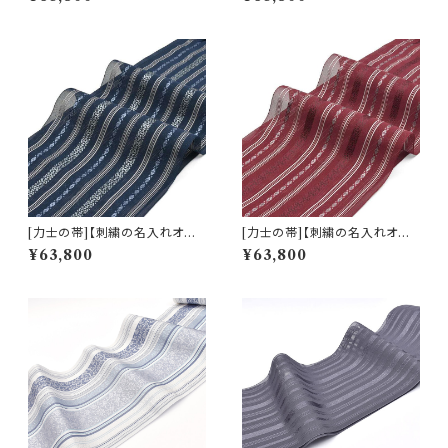
物 謹製 紗献上『織部緑』五献上
物 謹製 紗献上『漆黒』五献上柄
柄 紗 もじり織 金印 正絹 日本
紗 もじり織 金印 正絹 日本製
製 力士用 角帯(商品番号:2240
力士用 角帯(商品番号:22331r)
5r)
[力士の帯]【刺繍の名入れオプ
[力士の帯]【刺繍の名入れオプ
ション有】博多帯(夏用) 黒木織
ション有】博多帯(夏用) 黒木織
¥63,800
¥63,800
物 謹製 紗献上『藍四十八色』五
物 謹製 紗献上『ボルドー臙脂』
献上柄 紗 もじり織 金印 正絹
五献上柄 紗 もじり織 金印 正絹
日本製 力士用 角帯(商品番号:2
日本製 力士用 角帯(商品番号:2
2333r)
2332r)