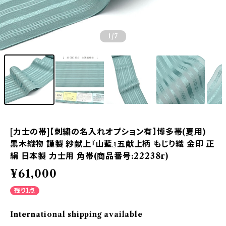
1
/7
[力士の帯]【刺繍の名入れオプション有】博多帯(夏用)
黒木織物 謹製 紗献上『山藍』五献上柄 もじり織 金印 正
絹 日本製 力士用 角帯(商品番号:22238r)
¥61,000
残り1点
International shipping available