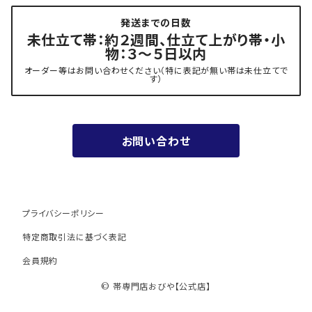
発送までの日数
- 力士の帯(幅広・長尺)
有松 鳴海絞り 熊谷
未仕立て帯：約２週間、仕立て上がり帯・小
物：３～５日以内
夏用
- 振袖の帯・ママ振り・振袖用袋帯
『marumasa.fab』丸正織物
オーダー等はお問い合わせください（特に表記が無い帯は未仕立てで
す）
お値段以上の振袖帯（３万円台）
お問い合わせ
ワンランク上の振袖帯（オーダー商品）
プライバシーポリシー
特定商取引法に基づく表記
会員規約
© 帯専門店おびや【公式店】