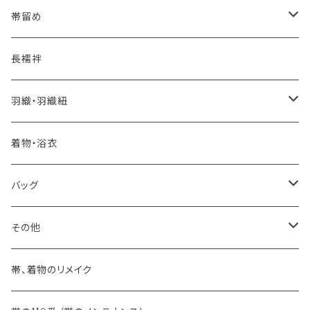
夏・単衣用(夏帯)
おとなの浴衣(有松 鳴海絞り)
- 紬帯・自然布
- 細平唐組 (7mmスリム帯締め)
- おびやオリジナル
帯留め
自宅で洗える！本麻長襦袢
- 琉球帯
- 田中節子
- 京都 三浦清商店
-おびやオリジナル
長襦袢
憧れの高級カジュアル帯
- 染め帯
- 大津工房 荒尾ちどり
羽織・羽織紐
河合美術織物 訪問着に合わせる袋帯
- 袋帯・洒落袋帯
-おびやオリジナル
着物・浴衣
訪問着に合わせるフォーマル帯
- 名古屋帯
バッグ
八寸名古屋帯 (松葉仕立て)
３万円台♪高見え袋帯・名古屋帯
- オールシーズン帯
-おびやオリジナル
その他
- 夏帯
-おびやオリジナル
帯、着物のリメイク