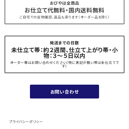
おびやは全商品
お仕立て代無料・国内送料無料
- 新古帯、中古・リサイクル帯 (メンテナンス済み)
博多織 西村織物
ご自宅での反物確認、返品も承ります（オーダー品を除く）
- 角帯
博多織 黒木織物
発送までの日数
- 力士の帯(幅広・長尺)
有松 鳴海絞り 熊谷
未仕立て帯：約２週間、仕立て上がり帯・小
物：３～５日以内
夏用
- 振袖の帯・ママ振り・振袖用袋帯
『marumasa.fab』丸正織物
オーダー等はお問い合わせください（特に表記が無い帯は未仕立てで
す）
お値段以上の振袖帯（３万円台）
お問い合わせ
ワンランク上の振袖帯（オーダー商品）
プライバシーポリシー