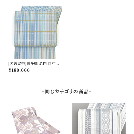
[名古屋帯]博多織 名門 西村織
物 謹製 絹乃道 ウルムチ 九寸帯
¥180,000
正絹 日本製(商品番号:22087)
+同じカテゴリの商品+