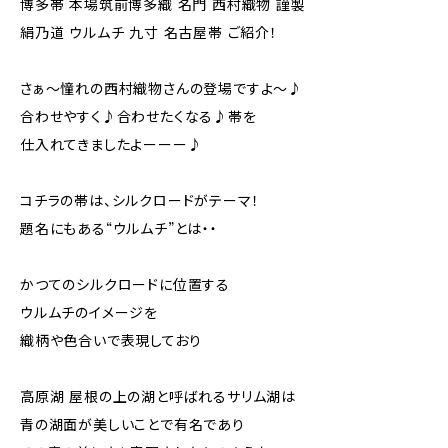
博多帯 本場筑前博多織 名門 西村織物 謹製
絹乃道 ウルムチ 九寸 名古屋帯 ご紹介！
さぁ～憧れの西村織物さんの登場ですよ～♪
合わせやすく♪合わせたくなる♪帯を
仕入れてきましたよーーー♪
コチラの帯は、シルクロードがテーマ！
題名にもある“ウルムチ”とは・・
かつてのシルクロードに位置する
ウルムチのイメージを
織柄や色合いで表現しており
高原湖 屋根の上の湖と呼ばれるサリム湖は
青の湖面が美しいことで有名であり