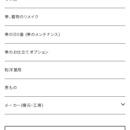
- 夏帯
-おびやオリジナル
帯、着物のリメイク
- 半幅帯
-フィカレ
帯の110番 (帯のメンテナンス)
- 大人兵児帯
帯のお仕立てオプション
- おびやオリジナル・別注
和洋兼用
- オーダー帯
男もの
- 京袋帯・開き仕立て
メーカー(機元・工房)
- 仕立て上がり
京丹後 ワタマサ