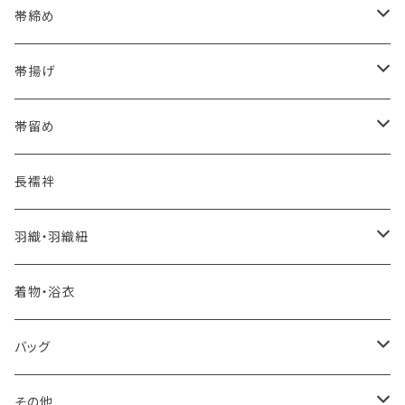
海のいろ ～sea-green～
- 博多帯
帯締め
夏・単衣用(夏帯)
格ある夏の名古屋帯（都の絽綴れ）
- 西陣織
- おびやオリジナル
帯揚げ
夏・単衣用(夏帯)
おとなの浴衣(有松 鳴海絞り)
- 紬帯・自然布
- 細平唐組 (7mmスリム帯締め)
- おびやオリジナル
帯留め
自宅で洗える！本麻長襦袢
- 琉球帯
- 田中節子
- 京都 三浦清商店
-おびやオリジナル
長襦袢
憧れの高級カジュアル帯
- 染め帯
- 大津工房 荒尾ちどり
羽織・羽織紐
河合美術織物 訪問着に合わせる袋帯
- 袋帯・洒落袋帯
-おびやオリジナル
着物・浴衣
訪問着に合わせるフォーマル帯
- 名古屋帯
バッグ
八寸名古屋帯 (松葉仕立て)
３万円台♪高見え袋帯・名古屋帯
- オールシーズン帯
-おびやオリジナル
その他