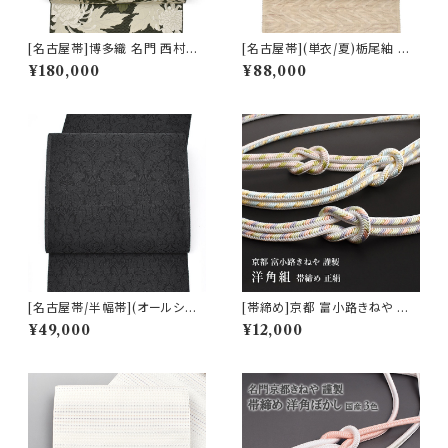
[名古屋帯]博多織 名門 西村織
[名古屋帯](単衣/夏)栃尾紬 天
物 謹製 花むすび 12枚朱子 寿
然柿渋染め 変わり透け紬 九寸
¥180,000
¥88,000
菊 八寸帯 正絹 日本製(商品番
帯 正絹 日本製(商品番号:2250
号:22437)
3)
[名古屋帯/半幅帯](オールシー
[帯締め]京都 富小路きねや 謹
ズン)西陣織機屋 謹製 墨黒 華
製 洋角組 正絹 日本製 (商品番
¥49,000
¥12,000
装飾文様 九寸帯 正絹 日本製
号:14755)
(商品番号:22493)