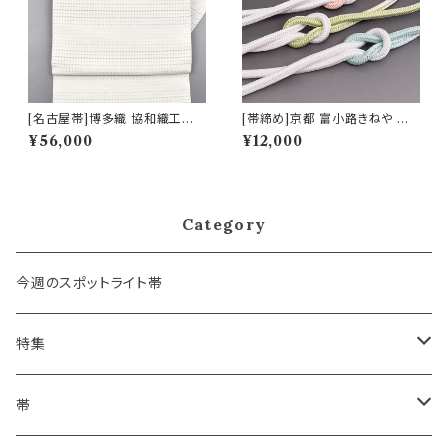
[名古屋帯]博多織 協和織工場
[帯締め]京都 富小路きねや 謹
謹製 駒格子段色紋様 八寸帯 正
製 洋角ぼかし 正絹 日本製 (商
¥56,000
¥12,000
絹 日本製(商品番号:22098)
品番号:17555)
Category
今週のスポットライト帯
特集
浴衣にも！夏の帯揚げ
帯