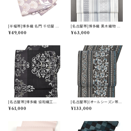
[半幅帯]博多織 名門 千切屋 謹
[名古屋帯]博多織 黒木織物 謹
製 菊繋ぎ文様 リバーシブル 両
製 献上独鈷 八寸帯 正絹 日本
¥49,000
¥63,000
面柄 小袋 正絹 日本製(商品番
製(商品番号:22108)
号:22497)
[名古屋帯]博多織 協和織工場
[名古屋帯](オールシーズン帯)
謹製 印度彩花文 八寸帯 正絹
博多織 筑前織物 謹製 捩れ組織
¥61,000
¥133,000
日本製(商品番号:22103)
八寸帯 正絹 日本製(商品番号:2
2086)