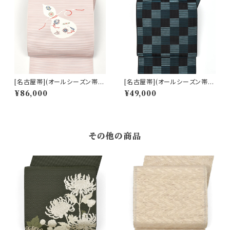
[名古屋帯](オールシーズン帯)
[名古屋帯](オールシーズン帯)
博多織 協和織工場 謹製 瓢箪
博多織 協和織工場 謹製 八寸帯
¥86,000
¥49,000
吉祥文 八寸帯 正絹 日本製(商
正絹 日本製(商品番号:22491)
品番号:22382)
その他の商品