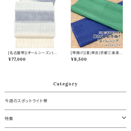
[名古屋帯](オールシーズン)米
[帯揚げ](夏/単衣)京都三浦清商
沢 近賢織物 謹製 蜃気楼 オー
店 謹製『京バレンシア』正絹 日
¥77,000
¥8,500
ロラ 八寸帯 絹×和紙 日本製(商
本製(商品番号:17573)
品番号:22516)
Category
今週のスポットライト帯
特集