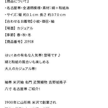
【商品について】
・名古屋帯・全通柄模様・素材：絹＋和紙糸
・サイズ：幅 約３１ｃｍ 長さ 約３７０ｃｍ
【合わせるお着物】小紋・御召・紬
【場面】 カジュアル
【季節】 春・秋・冬
【商品番号】 21918
はい！あの有名な人気帯！登場です♪
絹と和紙の風合いも楽しめる
大人のカジュアル帯！
紬帯 米沢紬 名門 近賢織物 吉野紙格子
八寸 名古屋帯 ご紹介！
1900年に山形県 米沢で創業され