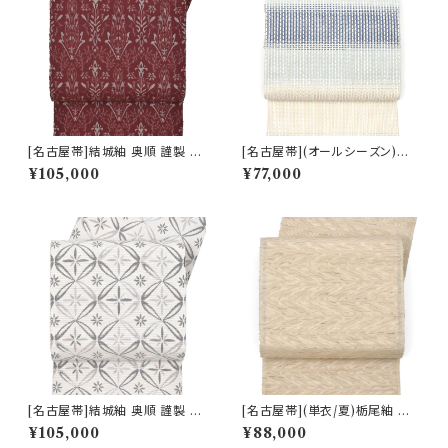
[名古屋帯]結城紬 奥順 謹製 型
[名古屋帯](オールシーズン)米
紙捺染絣 装飾華文 八寸帯 正絹
沢 近賢織物 謹製 蜃気楼 オー
¥105,000
¥77,000
日本製(商品番号:22496)
ロラ 八寸帯 絹×和紙 日本製(商
品番号:22516)
[名古屋帯]結城紬 奥順 謹製 型
[名古屋帯](単衣/夏)栃尾紬 天
紙捺染絣 七宝文様 八寸帯 正絹
然柿渋染め 変わり透け紬 九寸
¥105,000
¥88,000
日本製(商品番号:22495)
帯 正絹 日本製(商品番号:2250