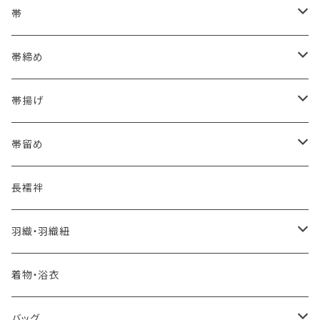
浴衣にも！夏の帯揚げ
帯
海のいろ ～sea-green～
- 博多帯
帯締め
夏・単衣用(夏帯)
格ある夏の名古屋帯（都の絽綴れ）
- 西陣織
- おびやオリジナル
帯揚げ
夏・単衣用(夏帯)
おとなの浴衣(有松 鳴海絞り)
- 紬帯・自然布
- 細平唐組 (7mmスリム帯締め)
- おびやオリジナル
帯留め
自宅で洗える！本麻長襦袢
- 琉球帯
- 田中節子
- 京都 三浦清商店
-おびやオリジナル
長襦袢
憧れの高級カジュアル帯
- 染め帯
- 大津工房 荒尾ちどり
羽織・羽織紐
河合美術織物 訪問着に合わせる袋帯
- 袋帯・洒落袋帯
-おびやオリジナル
着物・浴衣
訪問着に合わせるフォーマル帯
- 名古屋帯
バッグ