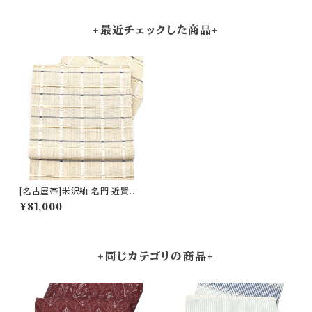
+最近チェックした商品+
[名古屋帯]米沢紬 名門 近賢織
物 謹製 吉野紙格子 八寸帯 絹
¥81,000
和紙 日本製(商品番号:21918)
+同じカテゴリの商品+