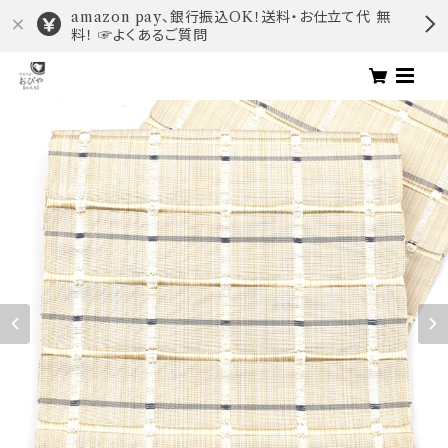
amazon pay、銀行振込OK！送料・お仕立て代 無
料！ ☞よくあるご質問