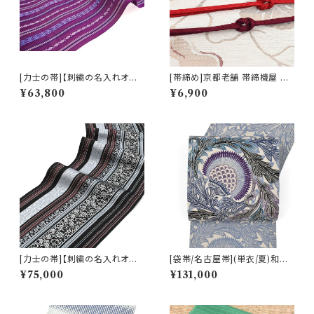
[力士の帯]【刺繍の名入れオプ
[帯締め]京都老舗 帯締機屋 謹
ション有】博多帯(夏用) 黒木織
製 7mmスリム 細平唐組『紅２
¥63,800
¥6,900
物 謹製 紗献上『夏紫』五献上柄
色』正絹 日本製 (商品番号:144
紗 もじり織 金印 正絹 日本製
70)
力士用 角帯(商品番号:3253r)
[力士の帯]【刺繍の名入れオプ
[袋帯/名古屋帯](単衣/夏)和染
ション有】博多織 黒木織物 謹製
紅型 栗山吉三郎 謹製 アザミ
¥75,000
¥131,000
小唐花 金印 正絹 日本製 力士
本麻 日本製(商品番号:22389)
用 角帯(商品番号:1752r)