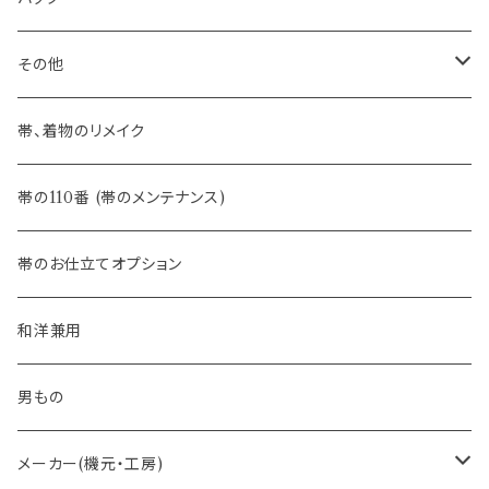
八寸名古屋帯 (松葉仕立て)
３万円台♪高見え袋帯・名古屋帯
- オールシーズン帯
-おびやオリジナル
その他
- 夏帯
-おびやオリジナル
帯、着物のリメイク
- 半幅帯
-フィカレ
帯の110番 (帯のメンテナンス)
- 大人兵児帯
帯のお仕立てオプション
- おびやオリジナル・別注
和洋兼用
- オーダー帯
男もの
- 京袋帯・開き仕立て
メーカー(機元・工房)