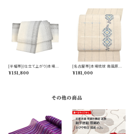
3)
[半幅帯](仕立て上がり)本場琉
[名古屋帯]本場琉球 南風原花
球南風原 ロートン織 名門 丸正
織 現代の名工 大城一夫 作 手
¥151,800
¥181,000
織物 謹製『marumasa.fab』手
織り 八寸帯 正絹 日本製(商品
織り 正絹 日本製(商品番号:22
番号:22506)
452)
その他の商品