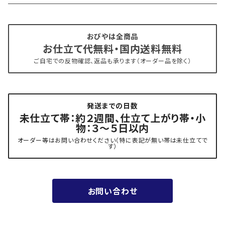
- 仕立て上がり
京丹後 ワタマサ
おびやは全商品
お仕立て代無料・国内送料無料
- 新古帯、中古・リサイクル帯 (メンテナンス済み)
博多織 西村織物
ご自宅での反物確認、返品も承ります（オーダー品を除く）
- 角帯
博多織 黒木織物
発送までの日数
- 力士の帯(幅広・長尺)
有松 鳴海絞り 熊谷
未仕立て帯：約２週間、仕立て上がり帯・小
物：３～５日以内
夏用
- 振袖の帯・ママ振り・振袖用袋帯
『marumasa.fab』丸正織物
オーダー等はお問い合わせください（特に表記が無い帯は未仕立てで
す）
お値段以上の振袖帯（３万円台）
お問い合わせ
ワンランク上の振袖帯（オーダー商品）