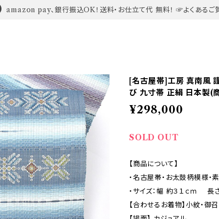
amazon pay、銀行振込OK！送料・お仕立て代 無料！ ☞よくあるご
[名古屋帯]工房 真南風 
び 九寸帯 正絹 日本製(商
¥298,000
SOLD OUT
【商品について】
・名古屋帯・お太鼓柄模様・素
・サイズ：幅 約３１ｃｍ 長さ
【合わせるお着物】小紋・御召
【場面】 カジュアル