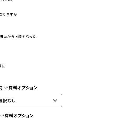
ありますが
関係から可能となった
帯に
水) ※有料オプション
選択なし
) ※有料オプション