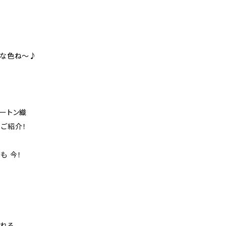
イな色ね～♪
ロートン織
ご紹介！
も 今！
される