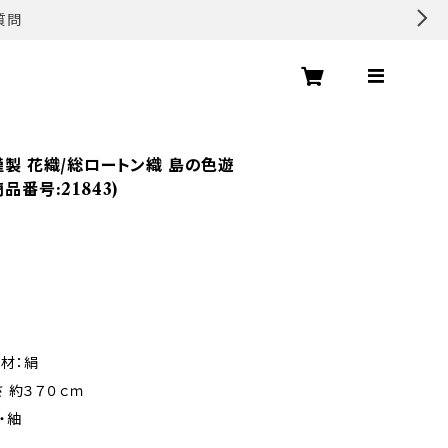
質問
謹製 花織/総ロートン織 島の色遊
品番号:21843)
材：絹
 約３７０ｃｍ
・紬