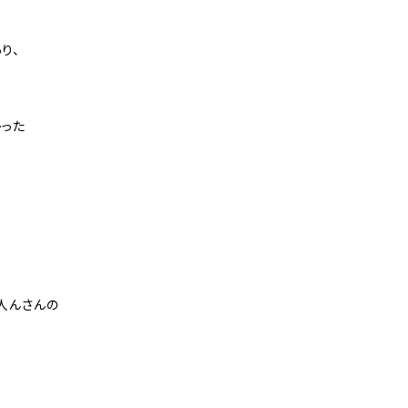
り、
った
人んさんの