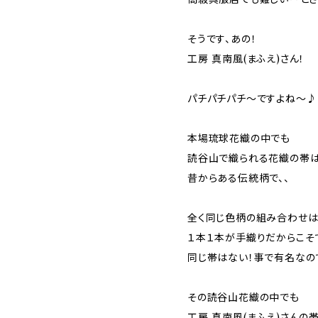
そうです、あの！
工房 真南風(まふえ)さん！
パチパチパチ～ですよね～♪
本場琉球花織の中でも
読谷山で織られる花織の帯
昔からある伝統柄で、、
全く同じ色柄の組み合わせ
１本１本が手織りだからこそで
同じ帯はない！事で有名なの
その読谷山花織の中でも
工房 真南風(まふえ)さんの