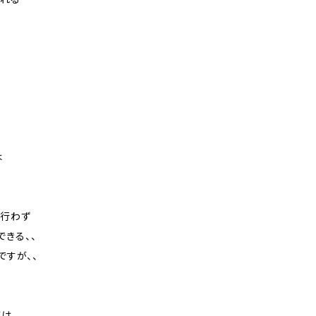
は
は行わず
きる、、
ですが、、
帯は