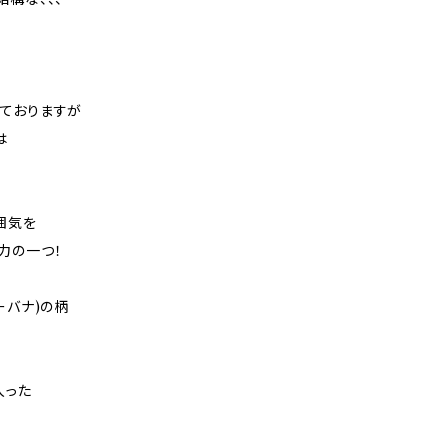
ておりますが
は
囲気を
力の一つ！
ーバナ)の柄
入った