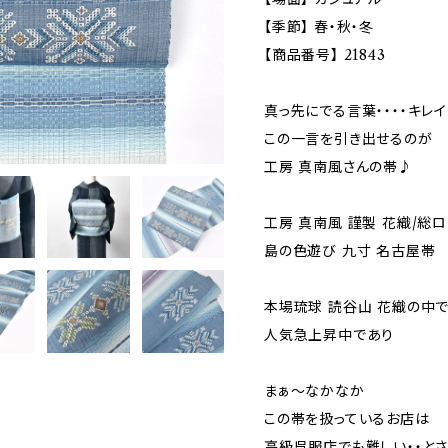
【季節】 春・秋・冬
【商品番号】 21843
真っ先にでる言葉・・・・キレ
この一言を引き出せるのが
工房 真南風さんの帯♪
工房 真南風 謹製 花織/総
島の色遊び 九寸 名古屋帯 
本場琉球 読谷山 花織の中で
人気急上昇中であり
まぁ～なかなか
この帯を扱っているお店は
高級呉服店でも難しい・・と