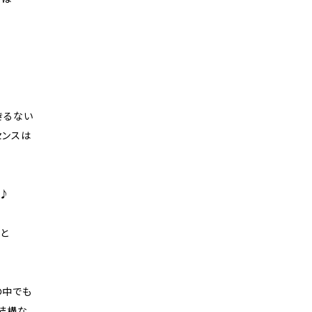
きるない
センスは
ね♪
と
の中でも
構な、、、