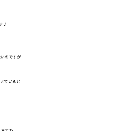
す♪
たいのですが
見えていると
えますね