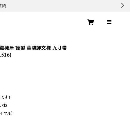
質問
陣織機屋 謹製 華装飾文様 九寸帯
516)
です！
いね
ダイヤル）