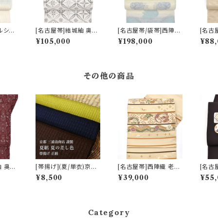
ルシー
[名古屋帯]結城紬 奥順
[名古屋帯/袋帯]西陣織
[名古
物 謹
謹製 型紙捺染絣 七宝
老舗 京藝 謹製 ヴィクト
尾紬 
¥105,000
¥198,000
¥88,
ラ 八
文様 八寸帯 正絹 日本
リア・デザイン 天然石糸
わり透
日本製
製(商品番号:22495)
子猫鍵しっぽ 九寸帯 正
絹 日
)
絹 日本製(商品番号:21
503)
669a)
その他の商品
紬 奥順
[帯揚げ](夏/単衣)京都
[名古屋帯]西陣織 老舗
[名古
 装飾
三浦清商店 謹製『夏の
鹿子井山田 謹製 九寸
舗染屋
¥8,500
¥39,000
¥55,
 日本
差し色』岩滝丹後ちりめ
帯 正絹 日本製(商品番
め 九
96)
ん(商品番号:7460)
号:22484)
(商品番
Category