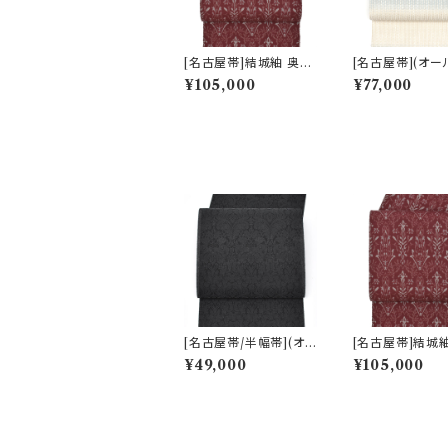
[名古屋帯]結城紬 奥順
[名古屋帯](オー
謹製 型紙捺染絣 装飾
ズン)米沢 近賢織
¥105,000
¥77,000
華文 八寸帯 正絹 日本
製 蜃気楼 オーロ
製(商品番号:22496)
寸帯 絹×和紙 
(商品番号:22516
[名古屋帯/半幅帯](オ
[名古屋帯]結城
ールシーズン)西陣織機
謹製 型紙捺染絣
¥49,000
¥105,000
屋 謹製 墨黒 華装飾文
華文 八寸帯 正絹
様 九寸帯 正絹 日本製
製(商品番号:224
(商品番号:22493)