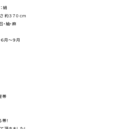
：絹
さ 約３７０ｃｍ
召・紬・麻
半～６月～９月
！
屋帯
る帯！
て頂きました！