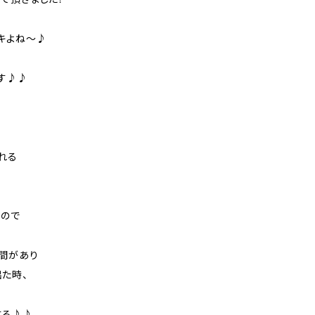
キよね～♪
ます♪♪
れる
るので
間があり
た時、
する♪♪