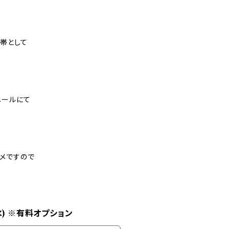
ン帯として
メールにて
メですので
水) ※有料オプション