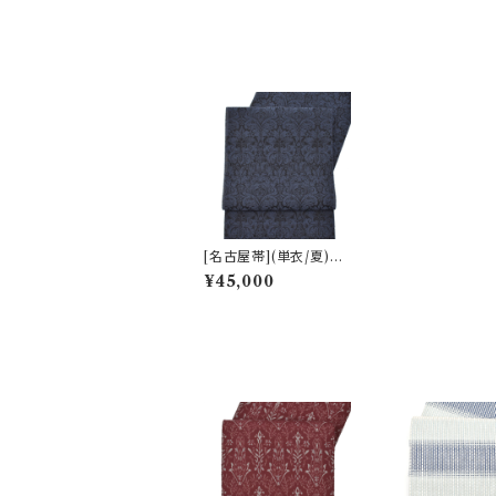
[名古屋帯](単衣/夏)西
陣織機屋 謹製 華装飾
¥45,000
文様 九寸帯 正絹 日本
製(商品番号:21516)