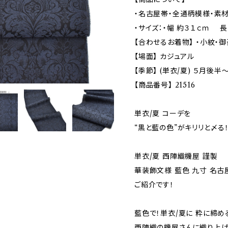
・名古屋帯・全通柄模様・素材
・サイズ：・幅 約３１ｃｍ 長
【合わせるお着物】 ・小紋・御
【場面】 カジュアル
【季節】 (単衣/夏) ５月後
【商品番号】 21516
単衣/夏 コーデを
“黒と藍の色”がキリリと〆る
単衣/夏 西陣織機屋 謹製
華装飾文様 藍色 九寸 名古
ご紹介です！
藍色で！単衣/夏に 粋に締め
西陣織の機屋さんに織り上げ