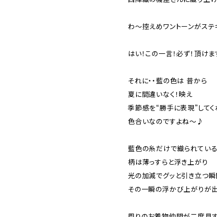
わ～控えめワントーンがステ
はい！この一言！必ず！頂け
それに・・藍の色は 昔から
夏に間違いなく！映え
季節感を“勝手に表現”してく
色合いなのですよね～♪
藍色の糸だけで織られてい
柄は薄っすらと浮き上がり
光の加減でグッと引き立つ瞬
その一瞬の浮かび上がりが出
周りのお着物仲間が二度見