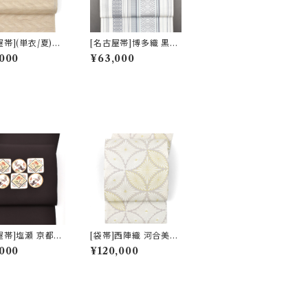
屋帯](単衣/夏)栃
[名古屋帯]博多織 黒木
天然柿渋染め 変
織物 謹製 献上独鈷 八
000
¥63,000
け紬 九寸帯 正
寸帯 正絹 日本製(商品
本製(商品番号:22
番号:22108)
屋帯]塩瀬 京都老
[袋帯]西陣織 河合美術
 謹製 本加工染
織物 謹製 唐織り 能寿
000
¥120,000
寸帯 正絹 日本製
大唐松七宝文 正絹 日
号:22477)
本製(商品番号:2008
6) フォーマル・礼装用
金銀 訪問着 留袖 七五
三 入学 卒業 初釜