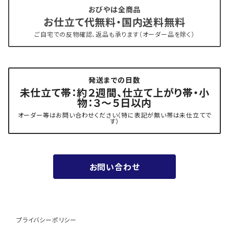
おびやは全商品
お仕立て代無料・国内送料無料
- 新古帯、中古・リサイクル帯 (メンテナンス済み)
博多織 西村織物
ご自宅での反物確認、返品も承ります（オーダー品を除く）
- 角帯
博多織 黒木織物
発送までの日数
- 力士の帯(幅広・長尺)
有松 鳴海絞り 熊谷
未仕立て帯：約２週間、仕立て上がり帯・小
物：３～５日以内
夏用
- 振袖の帯・ママ振り・振袖用袋帯
『marumasa.fab』丸正織物
オーダー等はお問い合わせください（特に表記が無い帯は未仕立てで
す）
お値段以上の振袖帯（３万円台）
お問い合わせ
ワンランク上の振袖帯（オーダー商品）
プライバシーポリシー