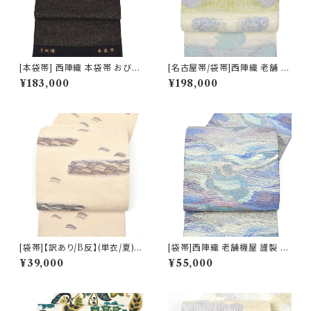
[本袋帯] 西陣織 本袋帯 おび工
[名古屋帯/袋帯]西陣織 老舗 京
房たなか 謹製 夜空の月文様 砂
藝 謹製 ヴィクトリア・デザイン
¥183,000
¥198,000
子金帯 正絹 日本製(商品番号:1
天然石糸 子猫鍵しっぽ 九寸帯
5328)
正絹 日本製(商品番号:21669
a)
[袋帯]【訳あり/B反】(単衣/夏)
[袋帯]西陣織 老舗機屋 謹製 金
西陣織 老舗 加納幸 謹製 さざ
華山織 正絹 日本製(商品番号:2
¥39,000
¥55,000
波文様 正絹 日本製(商品番号:2
2460)
1907)