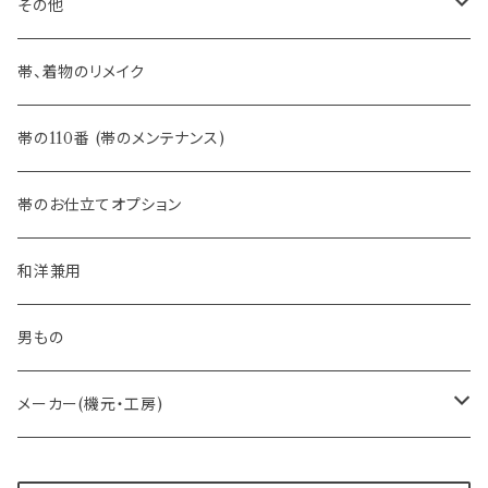
八寸名古屋帯 (松葉仕立て)
３万円台♪高見え袋帯・名古屋帯
- オールシーズン帯
-おびやオリジナル
その他
- 夏帯
-おびやオリジナル
帯、着物のリメイク
- 半幅帯
-フィカレ
帯の110番 (帯のメンテナンス)
- 大人兵児帯
帯のお仕立てオプション
- おびやオリジナル・別注
和洋兼用
- オーダー帯
男もの
- 京袋帯・開き仕立て
メーカー(機元・工房)
- 仕立て上がり
京丹後 ワタマサ