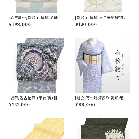
[名古屋帯/袋帯]西陣織 老舗 京
[袋帯]西陣織 河合美術織物 謹
藝 謹製 ヴィクトリア・デザイン
製 唐織り 能寿大唐松七宝文 正
¥198,000
¥120,000
天然石糸 子猫鍵しっぽ 九寸帯
絹 日本製(商品番号:20086) フ
正絹 日本製(商品番号:21669
ォーマル・礼装用 金銀 訪問着
a)
留袖 七五三 入学 卒業 初釜
[袋帯/名古屋帯](単衣/夏)和染
[浴衣]有松鳴海絞り 愛知 老舗
紅型 栗山吉三郎 謹製 アザミ
熊谷 謹製『滲月』鹿の子絞り 綿
¥131,000
¥85,000
本麻 日本製(商品番号:22389)
(商品番号:22264)