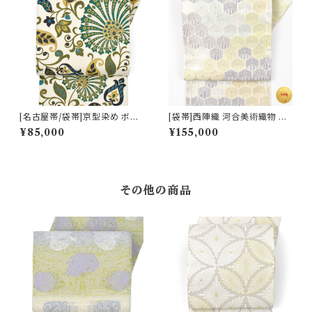
[名古屋帯/袋帯]京型染め ボタ
[袋帯]西陣織 河合美術織物 謹
ニカル文様 京丹後産帯地 九寸
製 雅び彩取亀甲文 正絹 日本製
¥85,000
¥155,000
帯 正絹 日本製(商品番号:2239
(商品番号:22117) フォーマル・
0)
礼装用 金銀 訪問着 留袖 七五
三 入学 卒業 初釜
その他の商品