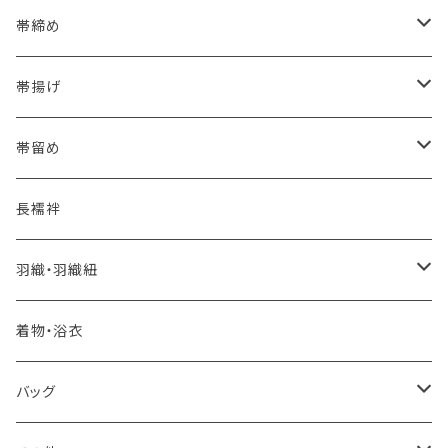
海のいろ ～sea-green～
- 博多帯
帯締め
夏・単衣用(夏帯)
格ある夏の名古屋帯（都の絽綴れ）
- 西陣織
- おびやオリジナル
帯揚げ
夏・単衣用(夏帯)
おとなの浴衣(有松 鳴海絞り)
- 紬帯・自然布
- 細平唐組 (7mmスリム帯締め)
- おびやオリジナル
帯留め
自宅で洗える！本麻長襦袢
- 琉球帯
- 田中節子
- 京都 三浦清商店
-おびやオリジナル
長襦袢
憧れの高級カジュアル帯
- 染め帯
- 大津工房 荒尾ちどり
羽織・羽織紐
河合美術織物 訪問着に合わせる袋帯
- 袋帯・洒落袋帯
-おびやオリジナル
着物・浴衣
訪問着に合わせるフォーマル帯
- 名古屋帯
バッグ