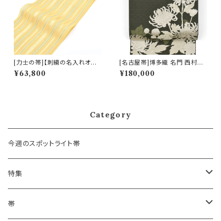
[力士の帯]【刺繍の名入れオプ
[名古屋帯]博多織 名門 西村織
ション有】博多帯(夏用) 黒木織
物 謹製 花むすび 12枚朱子 寿
¥63,800
¥180,000
物 謹製 紗献上『薄檸檬』五献上
菊 八寸帯 正絹 日本製(商品番
柄 もじり織 金印 正絹 日本製
号:22437)
力士用 角帯(商品番号:1742r)
Category
今週のスポットライト帯
特集
浴衣にも！夏の帯揚げ
帯