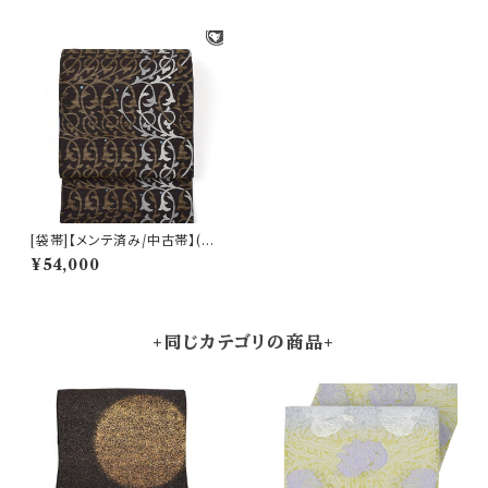
[袋帯]【メンテ済み/中古帯】(お
仕立て上がり) 西陣織 創業文化
¥54,000
元年 名門 菱屋善兵衛 謹製 両
面柄 正絹 日本製(商品番号:21
383)
+同じカテゴリの商品+