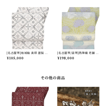
番号:22506)
[名古屋帯]結城紬 奥順 謹製 型
[名古屋帯/袋帯]西陣織 老舗 京
紙捺染絣 七宝文様 八寸帯 正絹
藝 謹製 ヴィクトリア・デザイン
¥105,000
¥198,000
日本製(商品番号:22495)
天然石糸 子猫鍵しっぽ 九寸帯
正絹 日本製(商品番号:21669
a)
その他の商品