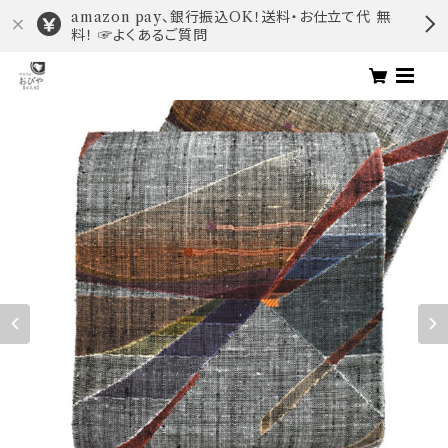
amazon pay、銀行振込OK！送料・お仕立て代 無
料！ ☞よくあるご質問