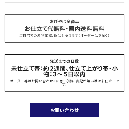
- 仕立て上がり
京丹後 ワタマサ
おびやは全商品
お仕立て代無料・国内送料無料
- 新古帯、中古・リサイクル帯 (メンテナンス済み)
博多織 西村織物
ご自宅での反物確認、返品も承ります（オーダー品を除く）
- 角帯
博多織 黒木織物
発送までの日数
- 力士の帯(幅広・長尺)
有松 鳴海絞り 熊谷
未仕立て帯：約２週間、仕立て上がり帯・小
物：３～５日以内
夏用
- 振袖の帯・ママ振り・振袖用袋帯
『marumasa.fab』丸正織物
オーダー等はお問い合わせください（特に表記が無い帯は未仕立てで
す）
お値段以上の振袖帯（３万円台）
お問い合わせ
ワンランク上の振袖帯（オーダー商品）