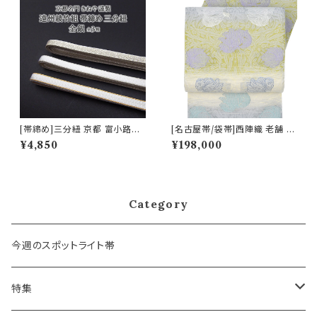
[帯締め]三分紐 京都 富小路き
[名古屋帯/袋帯]西陣織 老舗 京
ねや 謹製 遠州綾竹組み 金銀
藝 謹製 ヴィクトリア・デザイン
¥4,850
¥198,000
日本製(商品番号:9768)
天然石糸 子猫鍵しっぽ 九寸帯
正絹 日本製(商品番号:21669
a)
Category
今週のスポットライト帯
特集