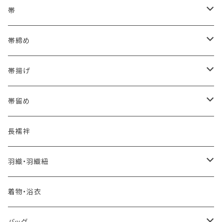
浴衣にも！夏の帯揚げ
帯
海のいろ ～sea-green～
- 博多帯
帯締め
夏・単衣用(夏帯)
格ある夏の名古屋帯（都の絽綴れ）
- 西陣織
- おびやオリジナル
帯揚げ
夏・単衣用(夏帯)
おとなの浴衣(有松 鳴海絞り)
- 紬帯・自然布
- 細平唐組 (7mmスリム帯締め)
- おびやオリジナル
帯留め
自宅で洗える！本麻長襦袢
- 琉球帯
- 田中節子
- 京都 三浦清商店
-おびやオリジナル
長襦袢
憧れの高級カジュアル帯
- 染め帯
- 大津工房 荒尾ちどり
羽織・羽織紐
河合美術織物 訪問着に合わせる袋帯
- 袋帯・洒落袋帯
-おびやオリジナル
着物・浴衣
訪問着に合わせるフォーマル帯
- 名古屋帯