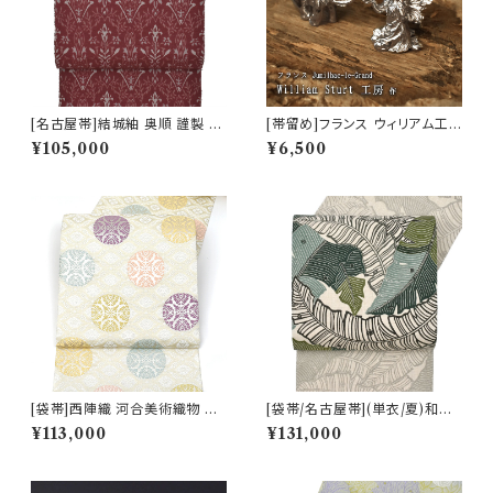
[名古屋帯]結城紬 奥順 謹製 型
[帯留め]フランス ウィリアム工
紙捺染絣 装飾華文 八寸帯 正絹
房 謹製『象と妖精』錫/ファイン
¥105,000
¥6,500
日本製(商品番号:22496)
ピューター(商品番号:19342)
[袋帯]西陣織 河合美術織物 謹
[袋帯/名古屋帯](単衣/夏)和染
製 唐織り 能寿新小葵唐花丸文
紅型 栗山吉三郎 謹製 芭蕉葉
¥113,000
¥131,000
(白銀ベース)正絹 日本製(商品
本麻 日本製(商品番号:22388)
番号:19325) フォーマル・礼装
用 銀 訪問着 留袖 七五三 入学
卒業 初釜