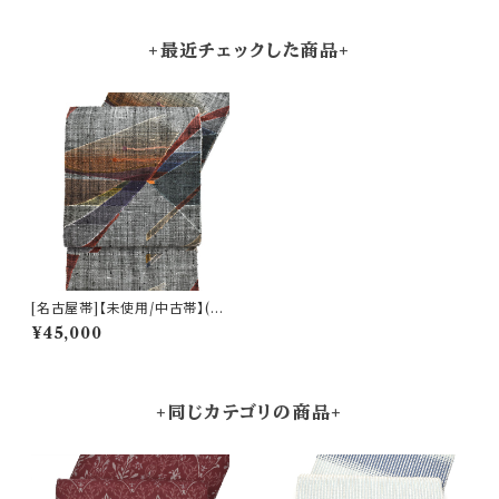
+最近チェックした商品+
[名古屋帯]【未使用/中古帯】(お
仕立て上がり) 西陣織 老舗 渡
¥45,000
文 謹製 手織り 真綿紬 八寸帯
正絹 日本製(商品番号:21319)
+同じカテゴリの商品+