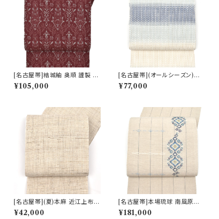
[名古屋帯]結城紬 奥順 謹製 型
[名古屋帯](オールシーズン)米
紙捺染絣 装飾華文 八寸帯 正絹
沢 近賢織物 謹製 蜃気楼 オー
¥105,000
¥77,000
日本製(商品番号:22496)
ロラ 八寸帯 絹×和紙 日本製(商
品番号:22516)
[名古屋帯](夏)本麻 近江上布
[名古屋帯]本場琉球 南風原花
川口織物 謹製 八寸帯 日本製
織 現代の名工 大城一夫 作 手
¥42,000
¥181,000
(商品番号:21716)
織り 八寸帯 正絹 日本製(商品