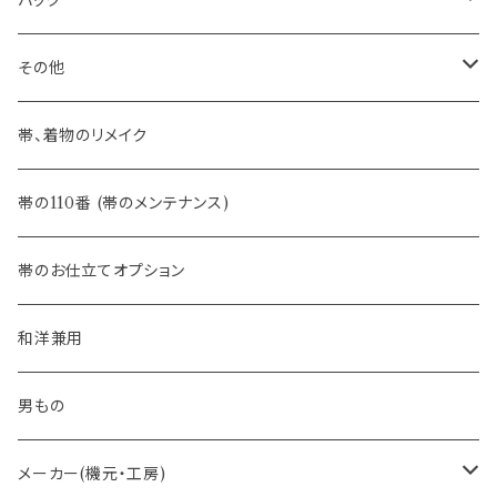
バッグ
八寸名古屋帯 (松葉仕立て)
３万円台♪高見え袋帯・名古屋帯
- オールシーズン帯
-おびやオリジナル
その他
- 夏帯
-おびやオリジナル
帯、着物のリメイク
- 半幅帯
-フィカレ
帯の110番 (帯のメンテナンス)
- 大人兵児帯
帯のお仕立てオプション
- おびやオリジナル・別注
和洋兼用
- オーダー帯
男もの
- 京袋帯・開き仕立て
メーカー(機元・工房)