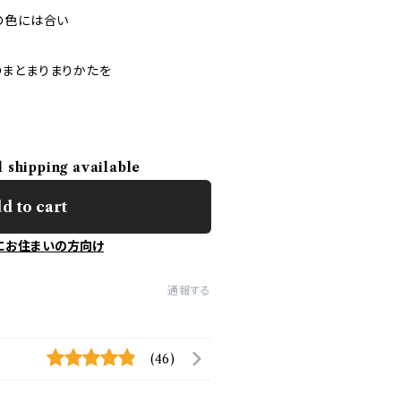
の色には合い
まとまりまりかたを
l shipping available
d to cart
にお住まいの方向け
通報する
(46)