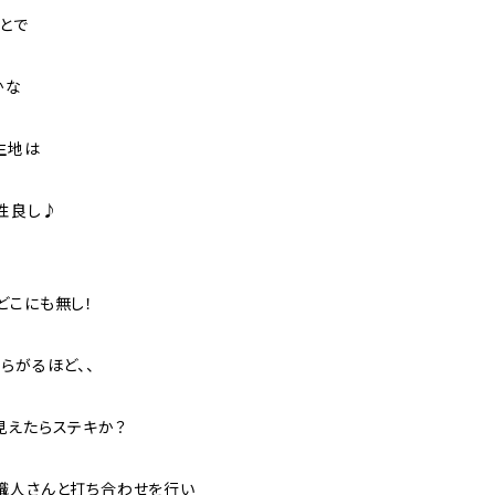
とで
かな
生地は
性良し♪
どこにも無し！
らがるほど、、
見えたらステキか？
職人さんと打ち合わせを行い