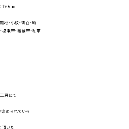
170cm
無地・小紋・御召・紬
・塩瀬帯・縮緬帯・紬帯
に工房にて
を染められている
て頂いた