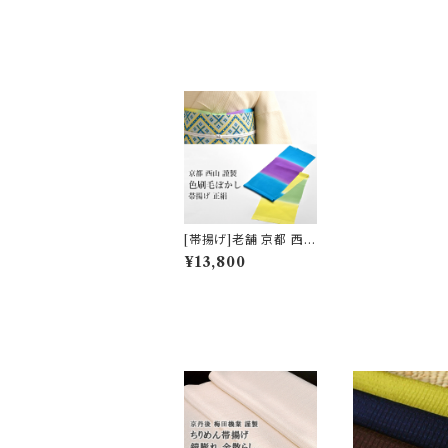
[帯揚げ]老舗 京都 西山
謹製 色刷毛ぼかし染め
¥13,800
岩滝丹後ちりめん 正絹
日本製(商品番号:2130
5)