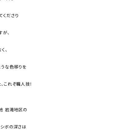
てくださり
すが、
く、
ような色移りを
た、これぞ職人技！
地 岩滝地区の
いシボの深さは