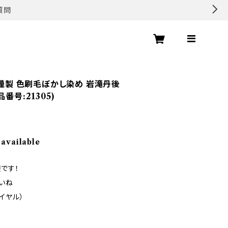
質問
 謹製 色刷毛ぼかし染め 岩滝丹後
番号:21305)
 available
です！
いね
ダイヤル）