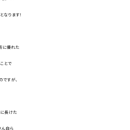
となります！
術に優れた
ことで
のですが、
めに長けた
さん自ら